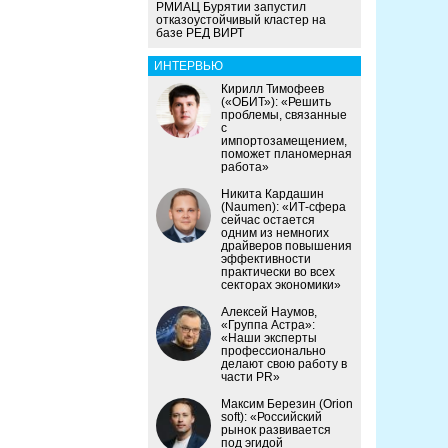
РМИАЦ Бурятии запустил
отказоустойчивый кластер на
базе РЕД ВИРТ
ИНТЕРВЬЮ
Кирилл Тимофеев
(«ОБИТ»): «Решить
проблемы, связанные
с
импортозамещением,
поможет планомерная
работа»
Никита Кардашин
(Naumen): «ИТ-сфера
сейчас остается
одним из немногих
драйверов повышения
эффективности
практически во всех
секторах экономики»
Алексей Наумов,
«Группа Астра»:
«Наши эксперты
профессионально
делают свою работу в
части PR»
Максим Березин (Orion
soft): «Российский
рынок развивается
под эгидой