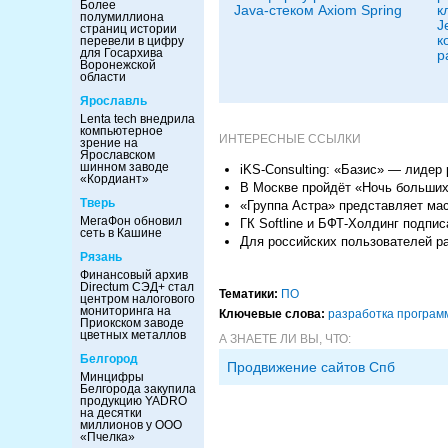
Более
Java-стеком Axiom Spring
к
полумиллиона
J
страниц истории
к
перевели в цифру
для Госархива
р
Воронежской
области
Ярославль
Lenta tech внедрила
компьютерное
ИНТЕРЕСНЫЕ ССЫЛКИ
зрение на
Ярославском
шинном заводе
iKS-Consulting: «Базис» — лиде
«Кордиант»
В Москве пройдёт «Ночь больших
Тверь
«Группа Астра» представляет ма
МегаФон обновил
ГК Softline и БФТ-Холдинг подпи
сеть в Кашине
Для российских пользователей р
Рязань
Финансовый архив
Directum СЭД+ стал
Тематики:
ПО
центром налогового
мониторинга на
Ключевые слова:
разработка програм
Приокском заводе
цветных металлов
А ЗНАЕТЕ ЛИ ВЫ, ЧТО:
Белгород
Продвижение сайтов Спб
Минцифры
Белгорода закупила
продукцию YADRO
на десятки
миллионов у ООО
«Пчелка»