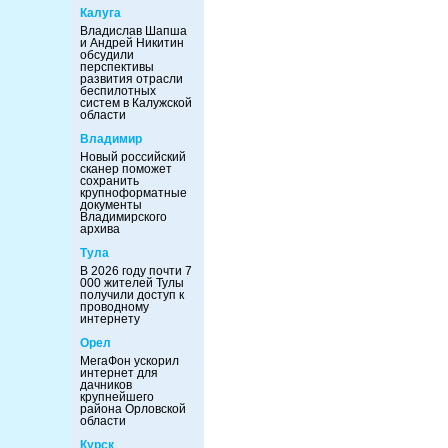
Калуга
Владислав Шапша
и Андрей Никитин
обсудили
перспективы
развития отрасли
беспилотных
систем в Калужской
области
Владимир
Новый российский
сканер поможет
сохранить
крупноформатные
документы
Владимирского
архива
Тула
В 2026 году почти 7
000 жителей Тулы
получили доступ к
проводному
интернету
Орел
МегаФон ускорил
интернет для
дачников
крупнейшего
района Орловской
области
Курск