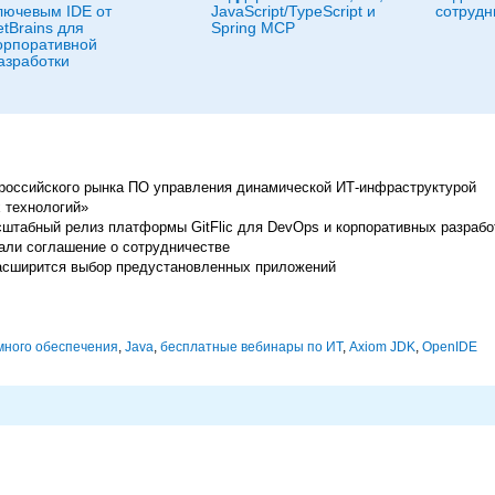
лючевым IDE от
JavaScript/TypeScript и
сотрудн
etBrains для
Spring MCP
орпоративной
азработки
р российского рынка ПО управления динамической ИТ-инфраструктурой
 технологий»
сштабный релиз платформы GitFlic для DevOps и корпоративных разрабо
сали соглашение о сотрудничестве
асширится выбор предустановленных приложений
много обеспечения
,
Java
,
бесплатные вебинары по ИТ
,
Axiom JDK
,
OpenIDE