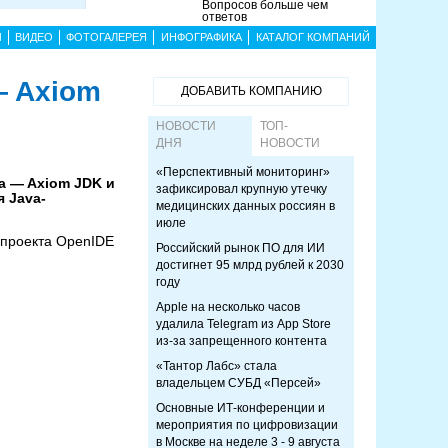
Вопросов больше чем
ответов
Ы
ВИДЕО
ФОТОГАЛЕРЕЯ
ИНФОГРАФИКА
КАТАЛОГ КОМПАНИЙ
— Axiom
ДОБАВИТЬ КОМПАНИЮ
НОВОСТИ
ТОП-
ДНЯ
НОВОСТИ
«Перспективный мониторинг»
va — Axiom JDK и
зафиксировал крупную утечку
 Java-
медицинских данных россиян в
июле
у проекта OpenIDE
Российский рынок ПО для ИИ
достигнет 95 млрд рублей к 2030
году
Apple на несколько часов
удалила Telegram из App Store
из-за запрещенного контента
«Тантор Лабс» стала
владельцем СУБД «Персей»
Основные ИТ-конференции и
мероприятия по цифровизации
в Москве на неделе 3 - 9 августа