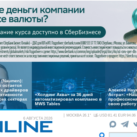
 (Naumen):
с остается
их драйверов
Алексей Нау
ктивности
«Холдинг Аква» за 36 дней
Астра»: «На
сех секторах
автоматизировал комплаенс в
профессиона
MWS Tables
свою работу 
МОСКВА
26.1
°
ЦБ
USD 81.41 EUR 94.06
6 АВГУСТА 2026