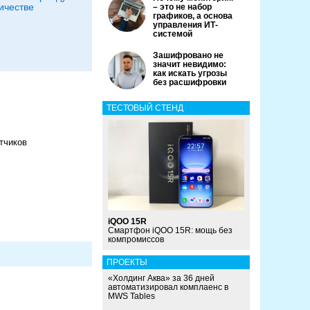
ичестве
– это не набор
графиков, а основа
управления ИТ-
системой
Зашифровано не
значит невидимо:
как искать угрозы
без расшифровки
ТЕСТОВЫЙ СТЕНД
тчиков
iQOO 15R
Смартфон iQOO 15R: мощь без
компромиссов
ПРОЕКТЫ
«Холдинг Аква» за 36 дней
автоматизировал комплаенс в
MWS Tables