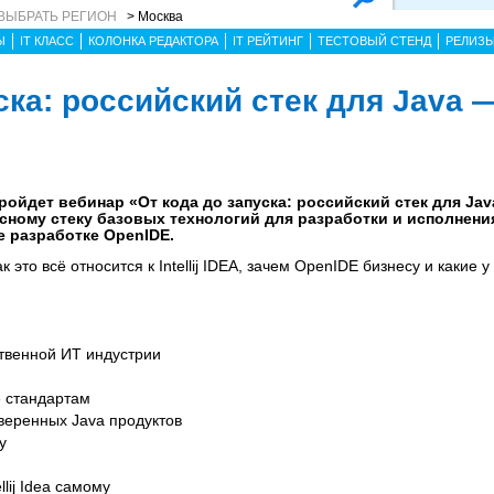
ВЫБРАТЬ РЕГИОН
> Москва
Ы
IT КЛАСС
КОЛОНКА РЕДАКТОРА
IT РЕЙТИНГ
ТЕСТОВЫЙ СТЕНД
РЕЛИЗ
ска: российский стек для Java 
) пройдет вебинар «От кода до запуска: российский стек для Ja
ному стеку базовых технологий для разработки и исполнения
е разработке OpenIDE.
к это всё относится к Intellij IDEA, зачем OpenIDE бизнесу и какие 
ственной ИТ индустрии
е стандартам
веренных Java продуктов
ку
llij Idea самому