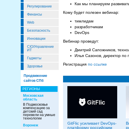
Как мы планируем развиват
Регулирование
Кому будет полезен вебинар:
Финансы
тимлидам
Web
разработчикам
Безопасность
DevOps
Инновации
Вебинар проведут:
CIO/Управление
Дмитрий Сапожников, технол
ИТ
Илья Сазонов, директор по 
Гаджеты
Регистрация
по ссылке
Здоровье
Продвижение
сайтов СПб
РЕГИОНЫ
Московская
область
В Подмосковье
компенсацию за
детский сад
перевели на умные
технологии
GitFlic усиливает DevOps-
В
Воронеж
платформу российским
р