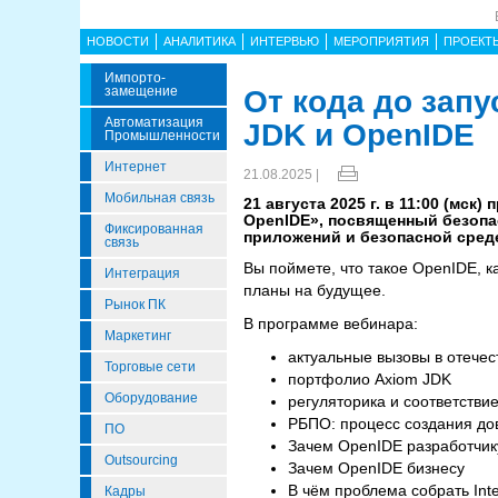
НОВОСТИ
АНАЛИТИКА
ИНТЕРВЬЮ
МЕРОПРИЯТИЯ
ПРОЕКТ
Импорто­
Замещение
От кода до запу
Автоматизация
JDK и OpenIDE
Промышленности
Интернет
21.08.2025 |
Мобильная связь
21 августа 2025 г. в 11:00 (мск
OpenIDE», посвященный безопас
Фиксированная
приложений и безопасной сред
связь
Вы поймете, что такое OpenIDE, ка
Интеграция
планы на будущее.
Рынок ПК
В программе вебинара:
Маркетинг
актуальные вызовы в отече
Торговые сети
портфолио Axiom JDK
Оборудование
регуляторика и соответстви
РБПО: процесс создания до
ПО
Зачем OpenIDE разработчи
Outsourcing
Зачем OpenIDE бизнесу
В чём проблема собрать Inte
Кадры