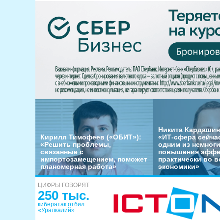
Никита Кардашин
Кирилл Тимофеев («ОБИТ»):
«ИТ-сфера сейча
«Решить проблемы,
одним из немног
связанные с
повышения эффе
импортозамещением, поможет
практически во в
планомерная работа»
экономики»
ЦИФРЫ ГОВОРЯТ
250 тыс.
кибератак отбил
«Уралкалий»