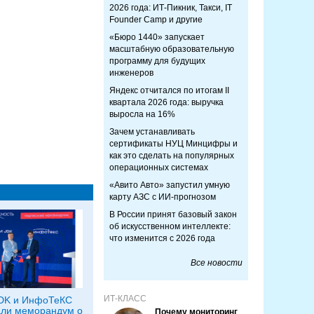
2026 года: ИТ-Пикник, Такси, IT
Founder Camp и другие
«Бюро 1440» запускает
масштабную образовательную
программу для будущих
инженеров
Яндекс отчитался по итогам II
квартала 2026 года: выручка
выросла на 16%
Зачем устанавливать
сертификаты НУЦ Минцифры и
как это сделать на популярных
операционных системах
«Авито Авто» запустил умную
карту АЗС с ИИ-прогнозом
В России принят базовый закон
об искусственном интеллекте:
что изменится с 2026 года
Все новости
ИТ-КЛАСС
JDK и ИнфоТеКС
али меморандум о
Почему мониторинг