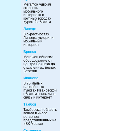
МегаФон удвоил
скорость
мобильного
интернета в
крупных городах
Курской области
Липецк
В окрестностях
Липецка ускорили
мобильный
интернет
Брянск
МегаФон обновил
оборудование от
центра Брянска до
отдаленных Белых
Берегов
Иваново
В 75 малых
населённых
пунктах Ивановской
области появились
связь и интернет
Тамбов
Тамбовская область
вошла в число
регионов,
представленных на
«ВК Места»
Смоленск