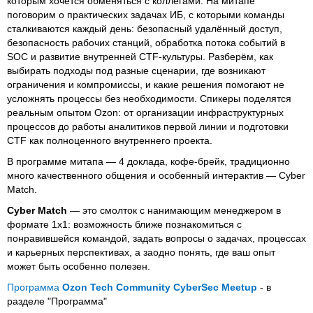
которым хочется обменяться с коллегами. На митапе
поговорим о практических задачах ИБ, с которыми команды
сталкиваются каждый день: безопасный удалённый доступ,
безопасность рабочих станций, обработка потока событий в
SOC и развитие внутренней CTF-культуры. Разберём, как
выбирать подходы под разные сценарии, где возникают
ограничения и компромиссы, и какие решения помогают не
усложнять процессы без необходимости. Спикеры поделятся
реальным опытом Ozon: от организации инфраструктурных
процессов до работы аналитиков первой линии и подготовки
CTF как полноценного внутреннего проекта.
В программе митапа — 4 доклада, кофе-брейк, традиционно
много качественного общения и особенный интерактив — Cyber
Match.
Cyber Match
— это смолток с нанимающим менеджером в
формате 1х1: возможность ближе познакомиться с
понравившейся командой, задать вопросы о задачах, процессах
и карьерных перспективах, а заодно понять, где ваш опыт
может быть особенно полезен.
Программа
Ozon Tech Community CyberSec Meetup
- в
разделе "Программа"