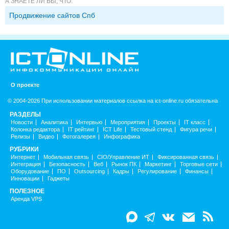
А ЗНАЕТЕ ЛИ ВЫ, ЧТО:
Продвижение сайтов Спб
О проекте
© 2004-2026 При использовании материалов ссылка на ict-online.ru обязательна
РАЗДЕЛЫ
Новости
Аналитика
Интервью
Мероприятия
Проекты
IT класс
Колонка редактора
IT рейтинг
ICT Life
Тестовый стенд
Фигура речи
Релизы
Видео
Фотогалерея
Инфографика
РУБРИКИ
Интернет
Мобильная связь
CIO/Управление ИТ
Фиксированная связь
Интеграция
Безопасность
Веб
Рынок ПК
Маркетинг
Торговые сети
Оборудование
ПО
Outsourcing
Кадры
Регулирование
Финансы
Инновации
Гаджеты
ПОЛЕЗНОЕ
Аренда VPS