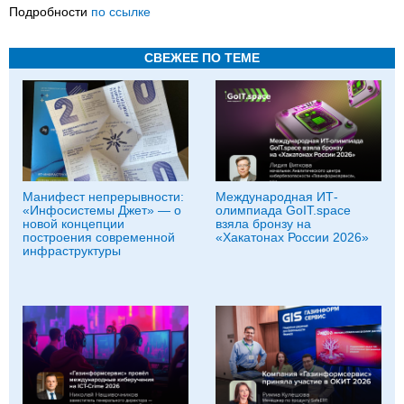
Подробности
по ссылке
СВЕЖЕЕ ПО ТЕМЕ
Манифест непрерывности:
Международная ИТ-
«Инфосистемы Джет» — о
олимпиада GoIT.space
новой концепции
взяла бронзу на
построения современной
«Хакатонах России 2026»
инфраструктуры