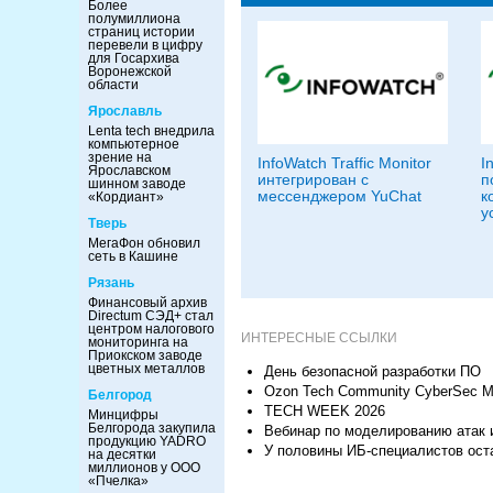
Более
полумиллиона
страниц истории
перевели в цифру
для Госархива
Воронежской
области
Ярославль
Lenta tech внедрила
компьютерное
зрение на
InfoWatch Traffic Monitor
I
Ярославском
интегрирован с
п
шинном заводе
мессенджером YuChat
к
«Кордиант»
у
Тверь
МегаФон обновил
сеть в Кашине
Рязань
Финансовый архив
Directum СЭД+ стал
центром налогового
ИНТЕРЕСНЫЕ ССЫЛКИ
мониторинга на
Приокском заводе
цветных металлов
День безопасной разработки ПО
Ozon Tech Community CyberSec M
Белгород
TECH WEEK 2026
Минцифры
Белгорода закупила
Вебинар по моделированию атак 
продукцию YADRO
У половины ИБ-специалистов оста
на десятки
миллионов у ООО
«Пчелка»