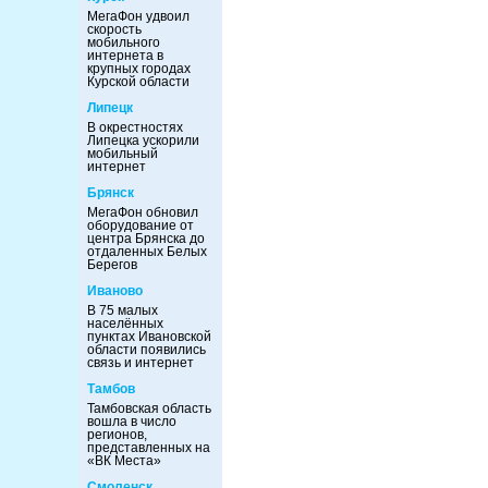
МегаФон удвоил
скорость
мобильного
интернета в
крупных городах
Курской области
Липецк
В окрестностях
Липецка ускорили
мобильный
интернет
Брянск
МегаФон обновил
оборудование от
центра Брянска до
отдаленных Белых
Берегов
Иваново
В 75 малых
населённых
пунктах Ивановской
области появились
связь и интернет
Тамбов
Тамбовская область
вошла в число
регионов,
представленных на
«ВК Места»
Смоленск