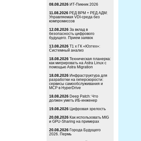
08.08.2026
ИТ-Пикник 2026
11.08.2026
РЕД ВРМ + РЕД АДМ:
Управляемая VDI-среда без
компромиссов
12.08.2026
За вклад в
безопасность цифрового
будущего. Прием заявок
13.08.2026
Т1 x ГК «Юзтех»:
Системный анализ
18.08.2026
Техническая планерка:
как мигрировать на Astra Linux с
помощью Astra Migration
18.08.2026
Инфраструктура для
разработки на гиперскорости:
сервисы самообслуживания и
MCP в HyperDrive
18.08.2026
Deep Patch: Что
должен уметь ИБ-инженер
19.08.2026
Цифровая зрелость
20.08.2026
Как использовать MIG
и GPU-Sharing на примерах
20.08.2026
Города Будущего
2026. Пермь