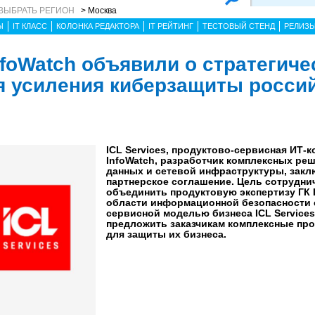
ВЫБРАТЬ РЕГИОН
> Москва
Ы
IT КЛАСС
КОЛОНКА РЕДАКТОРА
IT РЕЙТИНГ
ТЕСТОВЫЙ СТЕНД
РЕЛИЗ
InfoWatch объявили о стратегич
я усиления киберзащиты росси
ICL Services, продуктово-сервисная ИТ-к
InfoWatch, разработчик комплексных ре
данных и сетевой инфраструктуры, зак
партнерское соглашение. Цель сотрудни
объединить продуктовую экспертизу ГК 
области информационной безопасности 
сервисной моделью бизнеса ICL Services
предложить заказчикам комплексные про
для защиты их бизнеса.