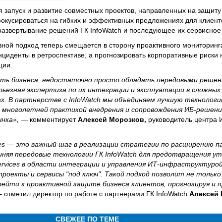
я запуск и развитие совместных проектов, направленных на защит
фокусироваться на гибких и эффективных предложениях для клиен
развертывание решений ГК InfoWatch и последующее их сервисное
вной подход теперь смещается в сторону проактивного мониторинг
нциденты в ретроспективе, а прогнозировать корпоративные риски
ции.
ть бизнеса, недостаточно просто обладать передовыми решен
рьезная экспертиза по их интеграции и эксплуатации в сложных
. В партнерстве с InfoWatch мы объединяем лучшую технологи
 многолетней практикой внедрения и сопровождения ИБ-решений
ынка»,
— комментирует
Алексей Морозков,
руководитель центра 
ces — это важный шаг в реализации стратегии по расширению 
яя передовые технологии ГК InfoWatch для предотвращения ут
ervices в области интеграции и управления ИТ-инфраструктуро
роекты и сервисы "под ключ". Такой подход позволит не тольк
рейти к проактивной защите бизнеса клиентов, прогнозируя и
– отметил директор по работе с партнерами ГК InfoWatch
Алексей 
СВЕЖЕЕ ПО ТЕМЕ