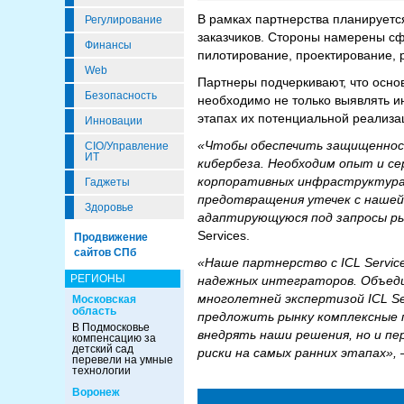
В рамках партнерства планируетс
Регулирование
заказчиков. Стороны намерены с
Финансы
пилотирование, проектирование, 
Web
Партнеры подчеркивают, что осно
Безопасность
необходимо не только выявлять и
этапах их потенциальной реализа
Инновации
«Чтобы обеспечить защищеннос
CIO/Управление
ИТ
кибербеза. Необходим опыт и се
корпоративных инфраструктурах
Гаджеты
предотвращения утечек с нашей
Здоровье
адаптирующуюся под запросы р
Services.
Продвижение
сайтов СПб
«Наше партнерство с ICL Servi
РЕГИОНЫ
надежных интеграторов. Объедин
многолетней экспертизой ICL S
Московская
область
предложить рынку комплексные п
В Подмосковье
внедрять наши решения, но и пе
компенсацию за
детский сад
риски на самых ранних этапах»,
перевели на умные
технологии
Воронеж