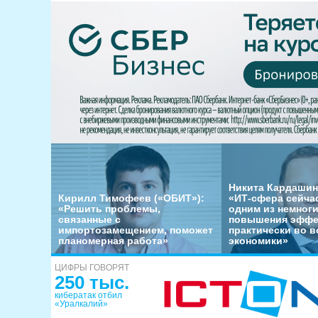
Никита Кардашин
Кирилл Тимофеев («ОБИТ»):
«ИТ-сфера сейча
«Решить проблемы,
одним из немног
связанные с
повышения эффе
импортозамещением, поможет
практически во в
планомерная работа»
экономики»
ЦИФРЫ ГОВОРЯТ
250 тыс.
кибератак отбил
«Уралкалий»