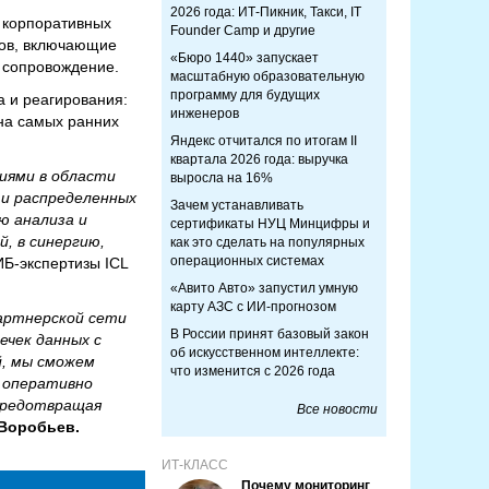
2026 года: ИТ-Пикник, Такси, IT
у корпоративных
Founder Camp и другие
тов, включающие
«Бюро 1440» запускает
 сопровождение.
масштабную образовательную
программу для будущих
а и реагирования:
инженеров
 на самых ранних
Яндекс отчитался по итогам II
квартала 2026 года: выручка
иями в области
выросла на 16%
 и распределенных
Зачем устанавливать
ю анализа и
сертификаты НУЦ Минцифры и
, в синергию,
как это сделать на популярных
операционных системах
ИБ-экспертизы ICL
«Авито Авто» запустил умную
карту АЗС с ИИ-прогнозом
партнерской сети
В России принят базовый закон
ечек данных с
об искусственном интеллекте:
й, мы сможем
что изменится с 2026 года
о оперативно
 предотвращая
Все новости
Воробьев.
ИТ-КЛАСС
Почему мониторинг