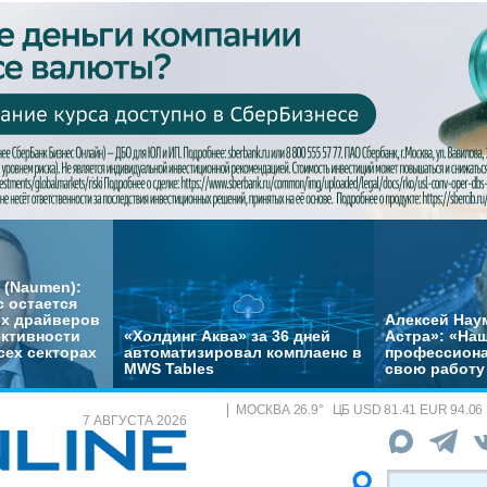
 (Naumen):
с остается
их драйверов
Алексей Нау
ктивности
«Холдинг Аква» за 36 дней
Астра»: «На
сех секторах
автоматизировал комплаенс в
профессиона
MWS Tables
свою работу 
МОСКВА
26.9
°
ЦБ
USD 81.41 EUR 94.06
7 АВГУСТА 2026