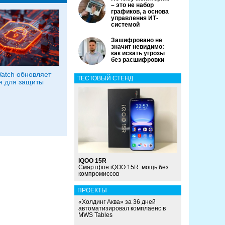
– это не набор
графиков, а основа
управления ИТ-
системой
Зашифровано не
значит невидимо:
как искать угрозы
без расшифровки
Watch обновляет
ТЕСТОВЫЙ СТЕНД
я для защиты
iQOO 15R
Смартфон iQOO 15R: мощь без
компромиссов
ПРОЕКТЫ
«Холдинг Аква» за 36 дней
автоматизировал комплаенс в
MWS Tables