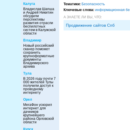
Калуга
Тематики:
Безопасность
Владислав Шапша
Ключевые слова:
информационная бе
и Андрей Никитин
обсудили
А ЗНАЕТЕ ЛИ ВЫ, ЧТО:
перспективы
развития отрасли
Продвижение сайтов Спб
беспилотных
систем в Калужской
области
Владимир
Новый российский
сканер поможет
сохранить
крупноформатные
документы
Владимирского
архива
Тула
В 2026 году почти 7
000 жителей Тулы
получили доступ к
проводному
интернету
Орел
МегаФон ускорил
интернет для
дачников
крупнейшего
района Орловской
области
Курск