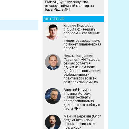
РМИАЦ Бурятии запустил
отказоустойчивый кластер на
базе РЕД ВИРТ
ИНТЕРВЬЮ
Кирилл Тимофеев
(«ОБИТ»): «Решить
проблемы, связанные
с
импортозамещением,
поможет планомерная
работа»
Никита Кардашин
(Naumen): «ИТ-сфера
сейчас остается
одним из немногих
драйверов повышения
эффективности
практически во всех
секторах экономики»
Алексей Наумов,
«Группа Астра»:
«Наши эксперты
профессионально
делают свою работу в
части PR»
Максим Березин (Orion
soft): «Российский
рынок развивается
под эгидой