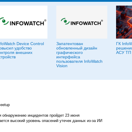
nfoWatch Device Control
Запатентован
ГК Info
овысил удобство
обновленный дизайн
решени
онтроля внешних
графического
АСУ ТП
стройств
интерфейса
пользователя InfoWatch
Vision
eetup
и обнаружению инцидентов пройдет 23 июня
ется высокий уровень опасений утечек данных из-за ИИ