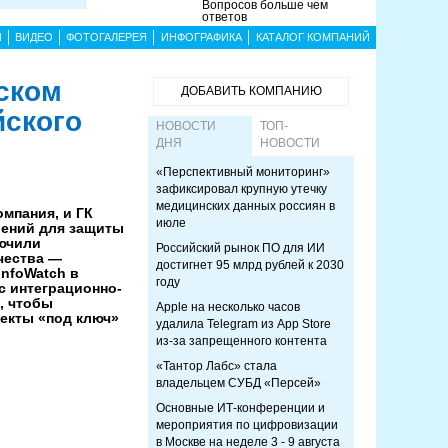
Вопросов больше чем
ответов
Ы
ВИДЕО
ФОТОГАЛЕРЕЯ
ИНФОГРАФИКА
КАТАЛОГ КОМПАНИЙ
еском
ДОБАВИТЬ КОМПАНИЮ
йского
НОВОСТИ
ТОП-
ДНЯ
НОВОСТИ
«Перспективный мониторинг»
зафиксировал крупную утечку
медицинских данных россиян в
омпания, и ГК
июле
шений для защиты
лючили
Российский рынок ПО для ИИ
чества —
достигнет 95 млрд рублей к 2030
InfoWatch в
году
с интеграционно-
, чтобы
Apple на несколько часов
екты «под ключ»
удалила Telegram из App Store
из-за запрещенного контента
«Тантор Лабс» стала
владельцем СУБД «Персей»
Основные ИТ-конференции и
мероприятия по цифровизации
в Москве на неделе 3 - 9 августа