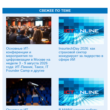
СВЕЖЕЕ ПО ТЕМЕ
Основные ИТ-
InsurtechDay 2026: как
конференции и
страховой сектор
мероприятия по
конкурирует за лидерство в
цифровизации в Москве на
сфере ИИ
неделе 3 - 9 августа 2026
года: ИТ-Пикник, Такси, IT
Founder Camp и другие
Основные ИТ-
В МИФИ начала работу