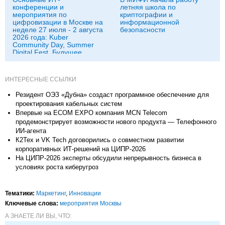
конференции и
летняя школа по
мероприятия по
криптографии и
цифровизации в Москве на
информационной
неделе 27 июля - 2 августа
безопасности
2026 года: Kuber
Community Day, Summer
Digital Fest, Будущее
исследований в
корпорациях и другие
ИНТЕРЕСНЫЕ ССЫЛКИ
Резидент ОЭЗ «Дубна» создаст программное обеспечение для
проектирования кабельных систем
Впервые на ECOM EXPO компания MCN Telecom
продемонстрирует возможности нового продукта — Телефонного
ИИ-агента
К2Тех и VK Tech договорились о совместном развитии
корпоративных ИТ-решений на ЦИПР-2026
На ЦИПР-2026 эксперты обсудили непрерывность бизнеса в
условиях роста киберугроз
Тематики:
Маркетинг
,
Инновации
Ключевые слова:
мероприятия Москвы
А ЗНАЕТЕ ЛИ ВЫ, ЧТО: