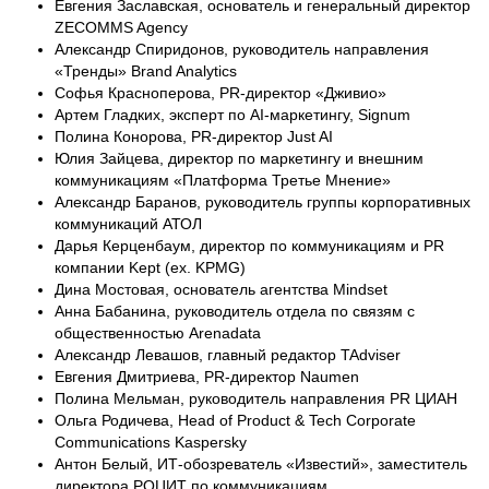
Евгения Заславская, основатель и генеральный директор
ZECOMMS Agency
Александр Спиридонов, руководитель направления
«Тренды» Brand Analytics
Софья Красноперова, PR-директор «Дживио»
Артем Гладких, эксперт по AI-маркетингу, Signum
Полина Конорова, PR-директор Just AI
Юлия Зайцева, директор по маркетингу и внешним
коммуникациям «Платформа Третье Мнение»
Александр Баранов, руководитель группы корпоративных
коммуникаций АТОЛ
Дарья Керценбаум, директор по коммуникациям и PR
компании Kept (ex. KPMG)
Дина Мостовая, основатель агентства Mindset
Анна Бабанина, руководитель отдела по связям с
общественностью Arenadata
Александр Левашов, главный редактор TAdviser
Евгения Дмитриева, PR-директор Naumen
Полина Мельман, руководитель направления PR ЦИАН
Ольга Родичева, Head of Product & Tech Corporate
Communications Kaspersky
Антон Белый, ИТ-обозреватель «Известий», заместитель
директора РОЦИТ по коммуникациям