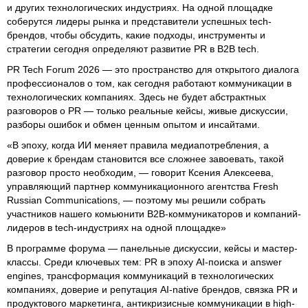
и других технологических индустриях. На одной площадке
соберутся лидеры рынка и представители успешных tech-
брендов, чтобы обсудить, какие подходы, инструменты и
стратегии сегодня определяют развитие PR в B2B tech.
PR Tech Forum 2026 — это пространство для открытого диалога
профессионалов о том, как сегодня работают коммуникации в
технологических компаниях. Здесь не будет абстрактных
разговоров о PR — только реальные кейсы, живые дискуссии,
разборы ошибок и обмен ценным опытом и инсайтами.
«В эпоху, когда ИИ меняет правила медиапотребления, а
доверие к брендам становится все сложнее завоевать, такой
разговор просто необходим, — говорит Ксения Алексеева,
управляющий партнер коммуникационного агентства Fresh
Russian Communications, — поэтому мы решили собрать
участников нашего комьюнити B2B-коммуникаторов и компаний-
лидеров в tech-индустриях на одной площадке»
В программе форума — панельные дискуссии, кейсы и мастер-
классы. Среди ключевых тем: PR в эпоху AI-поиска и answer
engines, трансформация коммуникаций в технологических
компаниях, доверие и репутация AI-native брендов, связка PR и
продуктового маркетинга, антикризисные коммуникации в high-