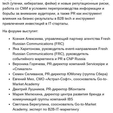
tech (утечки, кибератаки, фейки) и новые репутационные риски,
работа со СМИ в условиях перепроизводства информации и
борьбы за внимание аудитории, а также PR как инструмент
влияния на бизнес-результаты в B2B tech и инструмент
привлечения инвестиций в IT-стартапы.
На форуме выступят:
Ксения Алексеева, управляющий партнер агентства Fresh
Russian Communications (FRC)
Яна Харитонова, руководитель event-направления Fresh
Russian Communications (FRC), руководитель
событийного маркетинга и PR в CNP Russia
Вероника Горячева, PR-директор компаний Servicepipe и
«Спикател»
Семен Селиванов, PR-директор ЮMoney (группа Сбера)
Евгений Мео, СМО «Астрал-Софт», сооснователь Go-to-
Market Academy
Дмитрий Лушников, PR-директор ВКонтакте
Мария Милюхина, директор центра развития бренда и
коммуникаций группы компаний IBS
Светлана Берегулина, сооснователь Go-to-Market
Academy, эксперт по В2В-ІТ-маркетингу