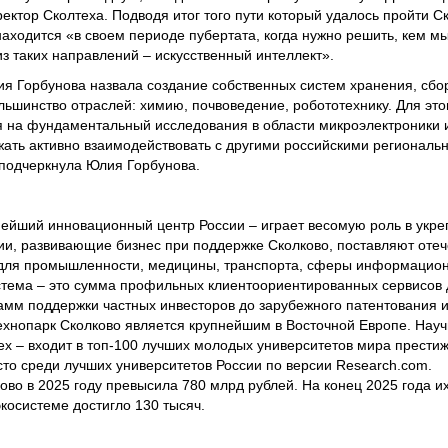
ктор Сколтеха. Подводя итог того пути который удалось пройти Ско
находится «в своем периоде пубертата, когда нужно решить, кем м
из таких направлений – искусственный интеллект».
ия Горбунова назвала создание собственных систем хранения, сбо
льшинство отраслей: химию, почвоведение, робототехнику. Для этог
 на фундаментальный исследования в области микроэлектроники и
ать активно взаимодействовать с другими российскими региональ
, подчеркнула Юлия Горбунова.
нейший инновационный центр России – играет весомую роль в укр
и, развивающие бизнес при поддержке Сколково, поставляют оте
для промышленности, медицины, транспорта, сферы информацион
истема – это сумма профильных клиентоориентированных сервисов
рамм поддержки частных инвесторов до зарубежного патентования 
хнопарк Сколково является крупнейшим в Восточной Европе. Науч
ех – входит в топ-100 лучших молодых университетов мира прести
сто среди лучших университетов России по версии Research.com.
ово в 2025 году превысила 780 млрд рублей. На конец 2025 года и
экосистеме достигло 130 тысяч.