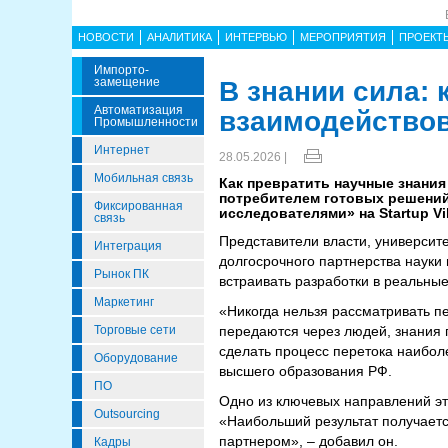
НОВОСТИ
АНАЛИТИКА
ИНТЕРВЬЮ
МЕРОПРИЯТИЯ
ПРОЕКТ
Импорто­
Замещение
В знании сила: 
Автоматизация
взаимодействов
Промышленности
Интернет
28.05.2026 |
Мобильная связь
Как превратить научные знания
потребителем готовых решений,
Фиксированная
исследователями» на Startup Vil
связь
Представители власти, университ
Интеграция
долгосрочного партнерства науки
Рынок ПК
встраивать разработки в реальны
Маркетинг
«Никогда нельзя рассматривать пе
Торговые сети
передаются через людей, знания 
сделать процесс перетока наибол
Оборудование
высшего образования РФ.
ПО
Одно из ключевых направлений эт
Outsourcing
«Наибольший результат получаетс
партнером», – добавил он.
Кадры