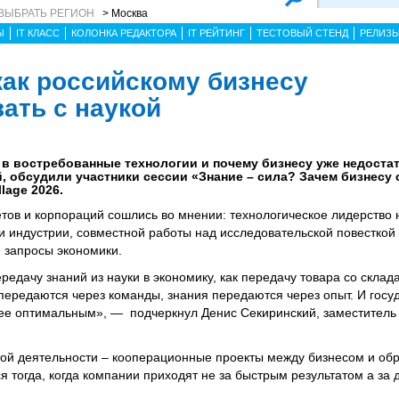
ВЫБРАТЬ РЕГИОН
> Москва
Ы
IT КЛАСС
КОЛОНКА РЕДАКТОРА
IT РЕЙТИНГ
ТЕСТОВЫЙ СТЕНД
РЕЛИЗ
как российскому бизнесу
ать с наукой
 в востребованные технологии и почему бизнесу уже недоста
 обсудили участники сессии «Знание – сила? Зачем бизнесу 
lage 2026.
етов и корпораций сошлись во мнении: технологическое лидерство
 и индустрии, совместной работы над исследовательской повесткой
е запросы экономики.
редачу знаний из науки в экономику, как передачу товара со склад
передаются через команды, знания передаются через опыт. И госу
ее оптимальным», — подчеркнул Денис Секиринский, заместитель 
ой деятельности – кооперационные проекты между бизнесом и об
я тогда, когда компании приходят не за быстрым результатом а за