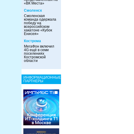
«ВК Места»
Смоленск
Смоленская
команда одержала
победу на
всероссийском
хакатоне «Кубок
Енисея»
Кострома
МегаФон включил
4G ещё в семи
поселениях
Костромской
области
ИНФОРМАЦИОННЫЕ
ПАРТНЕРЫ