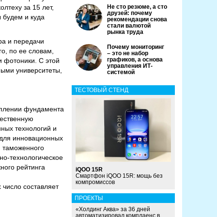
лтеху за 15 лет,
Не сто резюме, а сто
друзей: почему
ы будем и куда
рекомендации снова
стали валютой
рынка труда
ра и передачи
Почему мониторинг
о, по ее словам,
– это не набор
графиков, а основа
 фотоники. С этой
управления ИТ-
ными университеты,
системой
ТЕСТОВЫЙ СТЕНД
еплении фундамента
чественную
ных технологий и
 для инновационных
и таможенного
но-технологическое
жного рейтинга
iQOO 15R
Смартфон iQOO 15R: мощь без
компромиссов
х число составляет
ПРОЕКТЫ
«Холдинг Аква» за 36 дней
автоматизировал комплаенс в