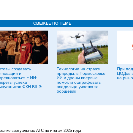
СВЕЖЕЕ ПО ТЕМЕ
отовы создавать
Технологии на страже
При по
нновации и
природы: в Подмосковье
ЦОДов в
оревноваться с ИИ:
ИИ и дроны впервые
на рыно
екреты успеха
помогли оштрафовать
ыпускников ФКН ВШЭ
владельца участка за
борщевик
рынке виртуальных АТС по итогам 2025 года