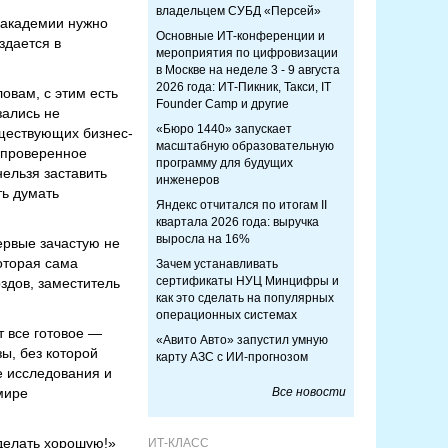
владельцем СУБД «Персей»
 академии нужно
Основные ИТ-конференции и
здается в
мероприятия по цифровизации
в Москве на неделе 3 - 9 августа
2026 года: ИТ-Пикник, Такси, IT
овам, с этим есть
Founder Camp и другие
зались не
«Бюро 1440» запускает
уществующих бизнес-
масштабную образовательную
 проверенное
программу для будущих
нельзя заставить
инженеров
ть думать
Яндекс отчитался по итогам II
квартала 2026 года: выручка
выросла на 16%
ервые зачастую не
оторая сама
Зачем устанавливать
сертификаты НУЦ Минцифры и
здов, заместитель
как это сделать на популярных
операционных системах
т все готовое —
«Авито Авто» запустил умную
зы, без которой
карту АЗС с ИИ-прогнозом
е исследования и
мире
Все новости
делать хорошую!»
ИТ-КЛАСС