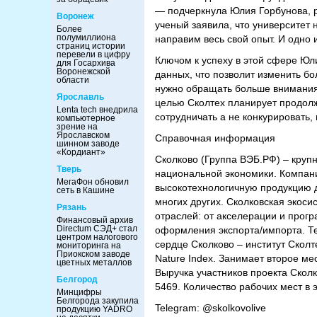
— подчеркнула Юлия Горбунова, ре
Воронеж
ученый заявила, что университет 
Более
полумиллиона
направим весь свой опыт. И одно 
страниц истории
перевели в цифру
Ключом к успеху в этой сфере Юл
для Госархива
Воронежской
данных, что позволит изменить бо
области
нужно обращать больше внимания
Ярославль
целью Сколтех планирует продолж
Lenta tech внедрила
сотрудничать а не конкурировать
компьютерное
зрение на
Ярославском
Справочная информация
шинном заводе
«Кордиант»
Сколково (Группа ВЭБ.РФ) – круп
Тверь
национальной экономики. Компани
МегаФон обновил
высокотехнологичную продукцию 
сеть в Кашине
многих других. Сколковская экос
Рязань
отраслей: от акселерации и прог
Финансовый архив
Directum СЭД+ стал
оформления экспорта/импорта. Те
центром налогового
сердце Сколково – институт Сколт
мониторинга на
Приокском заводе
Nature Index. Занимает второе ме
цветных металлов
Выручка участников проекта Сколк
Белгород
5469. Количество рабочих мест в 
Минцифры
Белгорода закупила
Telegram: @skolkovolive
продукцию YADRO