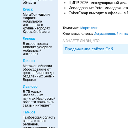
области
ЦИПР-2026: международный диало
Исследование Yota: молодежь ста
Курск
CyberCamp выходит в офлайн: в 
МегаФон удвоил
скорость
мобильного
интернета в
Тематики:
Маркетинг
крупных городах
Курской области
Ключевые слова:
Искусственный инте
Липецк
А ЗНАЕТЕ ЛИ ВЫ, ЧТО:
В окрестностях
Липецка ускорили
Продвижение сайтов Спб
мобильный
интернет
Брянск
МегаФон обновил
оборудование от
центра Брянска до
отдаленных Белых
Берегов
Иваново
В 75 малых
населённых
пунктах Ивановской
области появились
связь и интернет
Тамбов
Тамбовская область
вошла в число
регионов,
представленных на