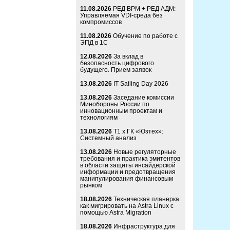
11.08.2026
РЕД ВРМ + РЕД АДМ:
Управляемая VDI-среда без
компромиссов
11.08.2026
Обучение по работе с
ЭПД в 1С
12.08.2026
За вклад в
безопасность цифрового
будущего. Прием заявок
13.08.2026
IT Sailing Day 2026
13.08.2026
Заседание комиссии
Минобороны России по
инновационным проектам и
технологиям
13.08.2026
Т1 x ГК «Юзтех»:
Системный анализ
13.08.2026
Новые регуляторные
требования и практика эмитентов
в области защиты инсайдерской
информации и предотвращения
манипулирования финансовым
рынком
18.08.2026
Техническая планерка:
как мигрировать на Astra Linux с
помощью Astra Migration
18.08.2026
Инфраструктура для