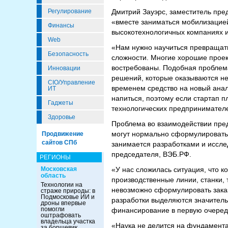
Регулирование
Дмитрий Зауэрс, заместитель пре
«вместе заниматься мобилизацией
Финансы
высокотехнологичных компаниях и
Web
«Нам нужно научиться превращать 
Безопасность
сложности. Многие хорошие проект
востребованы. Подобная проблема
Инновации
решений, которые оказываются не
CIO/Управление
временем средство на новый анало
ИТ
напиться, поэтому если стартап п
Гаджеты
технологических предпринимателей
Здоровье
Проблема во взаимодействии пред
могут нормально сформулировать з
Продвижение
сайтов СПб
занимается разработками и исслед
председателя, ВЭБ.РФ.
РЕГИОНЫ
Московская
«У нас сложилась ситуация, что к
область
производственные линии, станки, 
Технологии на
невозможно сформулировать заказ 
страже природы: в
Подмосковье ИИ и
разработки выделяются значительн
дроны впервые
помогли
финансирование в первую очередь
оштрафовать
владельца участка
«Наука не делится на фундамента
за борщевик