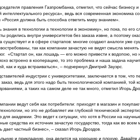
дседателя правления Газпромбанка, отметил, что сейчас бизнесу и
 интеллектуального ресурса», ведь вся современная экономика со
 «Россия должна быть способна ответить миру знанием».
знания в технологии а технологии в экономику», но пока, по его сл
ы родились внутри университетов без заказа извне, а поэтому ока
 существует и в сфере стартапов: многие создают аналоги уже с
востребованы, так как компании зачастую не видят смысла менять
г. «Стартап он, как лошадь — его можно привести к водопою, но 
лохо встроено в кооперацию, то это проблема и наша задача научи
, как и куда встраиваться», – подчеркнул Дмитрий Зауэрс.
ставителей индустрии с университетами, заключается в том, что п
аказ, ведь для этого надо быть технологической компанией, той к
ованиями, а таких на самом деле не так много, отметил Игорь Дро
омпании ведут себя как потребители: приходят в магазин и покупаю
технологии, но это не добавляет им глубокой технической эксперти
для академии. Это ведет к ситуации, что хотя в России на научны
ые средства их источник зачастую государство, тогда как во всем 
 дает частный бизнес», – сказал Игорь Дроздов.
льную и прикладную, она делится на хорошую и плохую. Давайте 