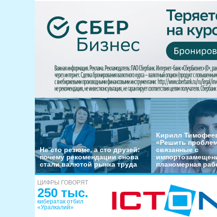
Кирилл Тимофеев
«Решить пробле
Не сто резюме, а сто друзей:
связанные с
почему рекомендации снова
импортозамещени
стали валютой рынка труда
планомерная раб
ЦИФРЫ ГОВОРЯТ
250 тыс.
кибератак отбил
«Уралкалий»