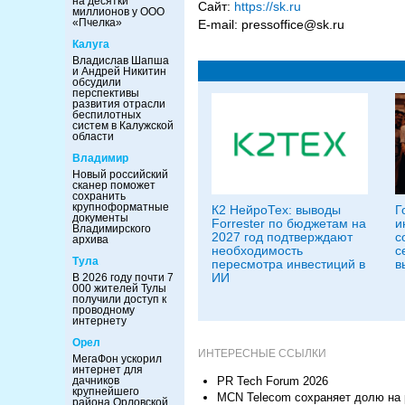
на десятки
Сайт:
https://sk.ru
миллионов у ООО
«Пчелка»
E-mail: pressoffice@sk.ru
Калуга
Владислав Шапша
и Андрей Никитин
обсудили
перспективы
развития отрасли
беспилотных
систем в Калужской
области
Владимир
Новый российский
сканер поможет
сохранить
крупноформатные
К2 НейроТех: выводы
Г
документы
Forrester по бюджетам на
и
Владимирского
2027 год подтверждают
с
архива
необходимость
с
Тула
пересмотра инвестиций в
в
ИИ
В 2026 году почти 7
000 жителей Тулы
получили доступ к
проводному
интернету
Орел
ИНТЕРЕСНЫЕ ССЫЛКИ
МегаФон ускорил
интернет для
дачников
PR Tech Forum 2026
крупнейшего
MCN Telecom сохраняет долю на 
района Орловской