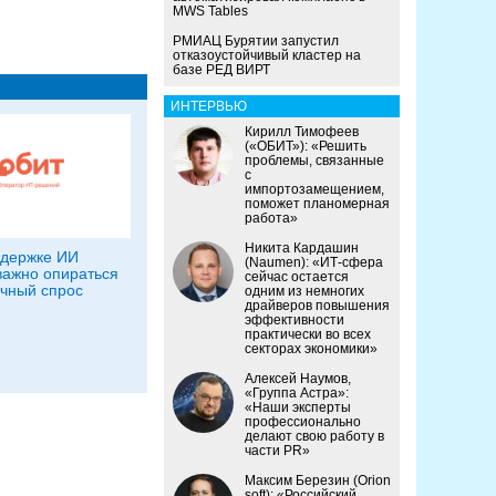
MWS Tables
РМИАЦ Бурятии запустил
отказоустойчивый кластер на
базе РЕД ВИРТ
ИНТЕРВЬЮ
Кирилл Тимофеев
(«ОБИТ»): «Решить
проблемы, связанные
с
импортозамещением,
поможет планомерная
работа»
Никита Кардашин
ддержке ИИ
(Naumen): «ИТ-сфера
ажно опираться
сейчас остается
чный спрос
одним из немногих
драйверов повышения
эффективности
практически во всех
секторах экономики»
Алексей Наумов,
«Группа Астра»:
«Наши эксперты
профессионально
делают свою работу в
части PR»
Максим Березин (Orion
soft): «Российский