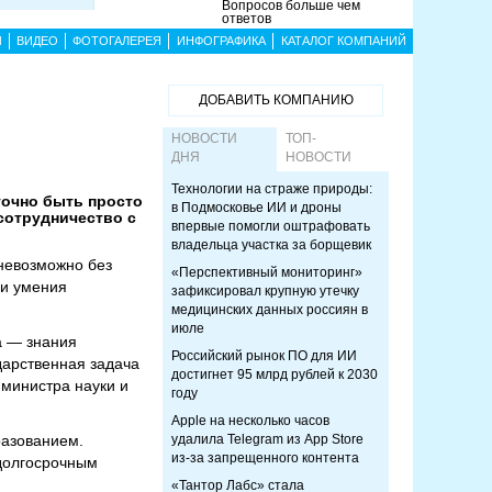
Вопросов больше чем
ответов
Ы
ВИДЕО
ФОТОГАЛЕРЕЯ
ИНФОГРАФИКА
КАТАЛОГ КОМПАНИЙ
ДОБАВИТЬ КОМПАНИЮ
НОВОСТИ
ТОП-
ДНЯ
НОВОСТИ
Технологии на страже природы:
точно быть просто
в Подмосковье ИИ и дроны
сотрудничество с
впервые помогли оштрафовать
владельца участка за борщевик
 невозможно без
«Перспективный мониторинг»
 и умения
зафиксировал крупную утечку
медицинских данных россиян в
июле
а — знания
Российский рынок ПО для ИИ
дарственная задача
достигнет 95 млрд рублей к 2030
министра науки и
году
Apple на несколько часов
разованием.
удалила Telegram из App Store
из-за запрещенного контента
 долгосрочным
«Тантор Лабс» стала