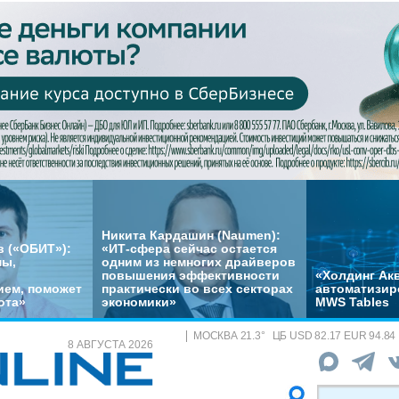
Никита Кардашин (Naumen):
 («ОБИТ»):
«ИТ-сфера сейчас остается
мы,
одним из немногих драйверов
повышения эффективности
«Холдинг Акв
ем, поможет
практически во всех секторах
автоматизир
ота»
экономики»
MWS Tables
МОСКВА
21.3
°
ЦБ
USD 82.17 EUR 94.84
8 АВГУСТА 2026