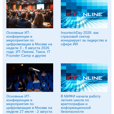
Основные ИТ-
InsurtechDay 2026: как
конференции и
страховой сектор
мероприятия по
конкурирует за лидерство в
цифровизации в Москве на
сфере ИИ
неделе 3 - 9 августа 2026
года: ИТ-Пикник, Такси, IT
Founder Camp и другие
Основные ИТ-
В МИФИ начала работу
конференции и
летняя школа по
мероприятия по
криптографии и
цифровизации в Москве на
информационной
неделе 27 июля - 2 августа
безопасности