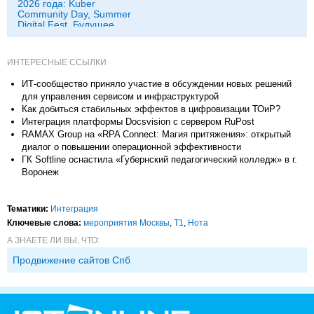
2026 года: Kuber
Community Day, Summer
Digital Fest, Будущее
исследований в
корпорациях и другие
ИНТЕРЕСНЫЕ ССЫЛКИ
ИТ-сообщество приняло участие в обсуждении новых решений
для управления сервисом и инфраструктурой
Как добиться стабильных эффектов в цифровизации ТОиР?
Интеграция платформы Docsvision с сервером RuPost
RAMAX Group на «RPA Connect: Магия притяжения»: открытый
диалог о повышении операционной эффективности
ГК Softline оснастила «Губернский педагогический колледж» в г.
Воронеж
Тематики:
Интеграция
Ключевые слова:
мероприятия Москвы
,
Т1
,
Нота
А ЗНАЕТЕ ЛИ ВЫ, ЧТО:
Продвижение сайтов Спб