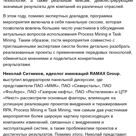
технологий, а также реальным кейсам, демонстрирующим
значимые результаты для компаний из различных отраслей.
В этом году, помимо экспертных докладов, программа
мероприятия включала в себя панельную сессию, которая
позволила вовлечь большее число участников в обсуждение
актуальных вопросов использования Process Mining и Task
Mining. Таким образом, гости мероприятия совместно с
приглашенными экспертами смогли более детально разобрать
реализованные проекты с применением передовых технологий,
обменяться мнениями и поделиться конкретными
результатами.
Николай Ситников, идеолог инноваций RAMAX Group
,
выступил модератором панельной дискуссии, где
представители ПАО «ММК», ПАО «Северсталь», ПАО
«ФосАгро», ПАО «Газпром нефть», ПАО «Ростелеком» и ЦТР
«Некст» рассмотрели основные факторы, влияющие на
успешную реализацию проектов внедрения и тиражирования
RPA, Process Mining и Task Mining, тем самым дав участникам
мероприятия более широкую картину происходящих в
компаниях изменений, связанных с внедрением и
эксплуатацией систем, а также проблематики проектов и
достигнутых результатов. Помимо этого, Николай представил