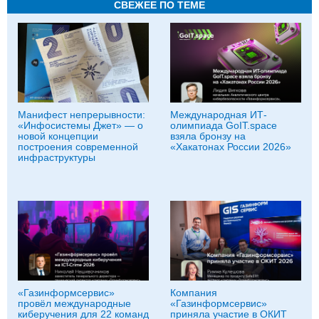
СВЕЖЕЕ ПО ТЕМЕ
Манифест непрерывности:
Международная ИТ-
«Инфосистемы Джет» — о
олимпиада GoIT.space
новой концепции
взяла бронзу на
построения современной
«Хакатонах России 2026»
инфраструктуры
«Газинформсервис»
Компания
провёл международные
«Газинформсервис»
киберучения для 22 команд
приняла участие в ОКИТ