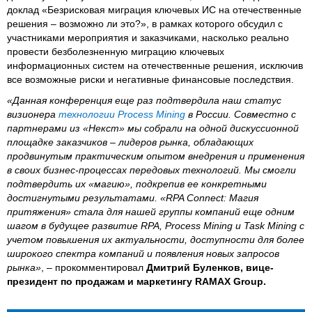
доклад «Безрисковая миграция ключевых ИС на отечественные
решения – возможно ли это?», в рамках которого обсудил с
участниками мероприятия и заказчиками, насколько реально
провести безболезненную миграцию ключевых
информационных систем на отечественные решения, исключив
все возможные риски и негативные финансовые последствия.
«Данная конференция еще раз подтвердила наш статус
визионера
технологии Process Mining
в России. Совместно с
партнерами из «Некст» мы собрали на одной дискуссионной
площадке заказчиков – лидеров рынка, обладающих
продвинутым практическим опытом внедрения и применения
в своих бизнес-процессах передовых технологий. Мы смогли
подтвердить их «магию», подкрепив ее конкретными
достигнутыми результатами. «RPA Connect: Магия
притяжения» стала для нашей группы компаний еще одним
шагом в будущее развитие RPA, Process Mining и Task Mining с
учетом повышения их актуальности, доступности для более
широкого спектра компаний и появления новых запросов
рынка»
, – прокомментировал
Дмитрий Буленков, вице-
президент по продажам и маркетингу RAMAX Group.