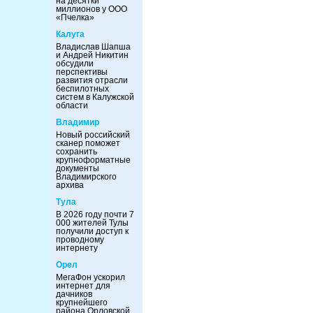
на десятки
миллионов у ООО
«Пчелка»
Калуга
Владислав Шапша
и Андрей Никитин
обсудили
перспективы
развития отрасли
беспилотных
систем в Калужской
области
Владимир
Новый российский
сканер поможет
сохранить
крупноформатные
документы
Владимирского
архива
Тула
В 2026 году почти 7
000 жителей Тулы
получили доступ к
проводному
интернету
Орел
МегаФон ускорил
интернет для
дачников
крупнейшего
района Орловской