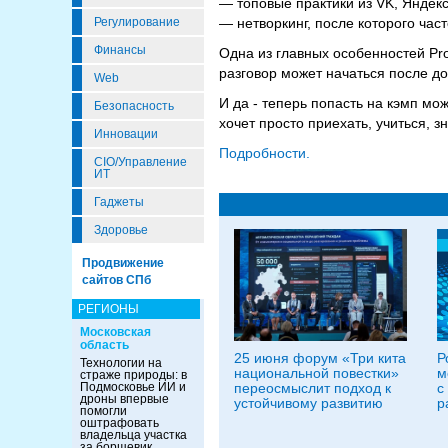
— топовые практики из VK, Яндекс
Регулирование
— нетворкинг, после которого ча
Финансы
Одна из главных особенностей Pr
разговор может начаться после до
Web
И да - теперь попасть на кэмп мо
Безопасность
хочет просто приехать, учиться, з
Инновации
Подробности.
CIO/Управление
ИТ
Гаджеты
Здоровье
Продвижение
сайтов СПб
РЕГИОНЫ
Московская
область
25 июня форум «Три кита
Р
Технологии на
национальной повестки»
м
страже природы: в
Подмосковье ИИ и
переосмыслит подход к
с
дроны впервые
устойчивому развитию
р
помогли
оштрафовать
владельца участка
за борщевик