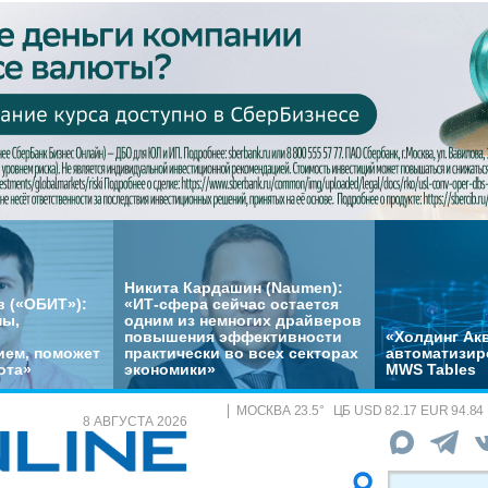
Никита Кардашин (Naumen):
 («ОБИТ»):
«ИТ-сфера сейчас остается
мы,
одним из немногих драйверов
повышения эффективности
«Холдинг Акв
ем, поможет
практически во всех секторах
автоматизир
ота»
экономики»
MWS Tables
МОСКВА
23.5
°
ЦБ
USD 82.17 EUR 94.84
8 АВГУСТА 2026