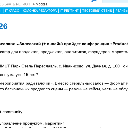
ВЫБРАТЬ РЕГИОН
> Москва
Ы
IT КЛАСС
КОЛОНКА РЕДАКТОРА
IT РЕЙТИНГ
ТЕСТОВЫЙ СТЕНД
РЕЛИЗ
26
ереславль-Залесский (+ онлайн) пройдет конференция «Produc
amp для продактов, проджектов, аналитиков, фаундеров, маркетоло
MUT Парк Отель Переславль, с. Иванисово, ул. Дачная, д. 100 +о
ко шума уже 15 лет?
мероприятия ради галочки». Вместо стерильных залов — формат т
то бесконечных продаж со сцены — реальные кейсы, честные обсу
ct-community
, управление продуктом, маркетинг