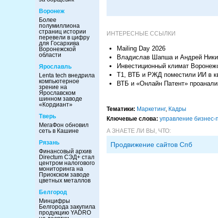
Воронеж
Более
полумиллиона
страниц истории
ИНТЕРЕСНЫЕ ССЫЛКИ
перевели в цифру
для Госархива
Mailing Day 2026
Воронежской
области
Владислав Шапша и Андрей Никит
Инвестиционный климат Воронежс
Ярославль
Т1, ВТБ и РЖД поместили ИИ в к
Lenta tech внедрила
компьютерное
ВТБ и «Онлайн Патент» проанализ
зрение на
Ярославском
шинном заводе
«Кордиант»
Тематики:
Маркетинг
,
Кадры
Тверь
Ключевые слова:
управление бизнес-
МегаФон обновил
сеть в Кашине
А ЗНАЕТЕ ЛИ ВЫ, ЧТО:
Рязань
Продвижение сайтов Спб
Финансовый архив
Directum СЭД+ стал
центром налогового
мониторинга на
Приокском заводе
цветных металлов
Белгород
Минцифры
Белгорода закупила
продукцию YADRO