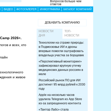
Вопросов больше чем
ответов
Ы
ВИДЕО
ФОТОГАЛЕРЕЯ
ИНФОГРАФИКА
КАТАЛОГ КОМПАНИЙ
ДОБАВИТЬ КОМПАНИЮ
НОВОСТИ
ТОП-
ДНЯ
НОВОСТИ
tCamp 2026».
Технологии на страже природы:
гов и всех, кто
в Подмосковье ИИ и дроны
впервые помогли оштрафовать
владельца участка за борщевик
нлайн
«Перспективный мониторинг»
зафиксировал крупную утечку
медицинских данных россиян в
ехнологичного
июле
ждения и живое
Российский рынок ПО для ИИ
достигнет 95 млрд рублей к 2030
году
Apple на несколько часов
удалила Telegram из App Store
из-за запрещенного контента
«Тантор Лабс» стала