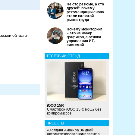
Не сто резюме, а сто
друзей: почему
рекомендации снова
стали валютой
рынка труда
Почему мониторинг
– это не набор
ужской области
графиков, а основа
управления ИТ-
системой
ТЕСТОВЫЙ СТЕНД
iQOO 15R
Смартфон iQOO 15R: мощь без
компромиссов
ПРОЕКТЫ
«Холдинг Аква» за 36 дней
автоматизировал комплаенс в