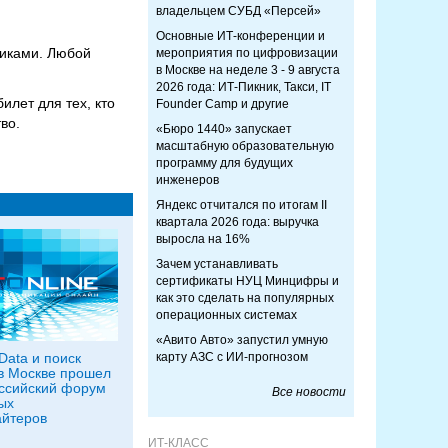
владельцем СУБД «Персей»
Основные ИТ-конференции и
никами. Любой
мероприятия по цифровизации
в Москве на неделе 3 - 9 августа
2026 года: ИТ-Пикник, Такси, IT
илет для тех, кто
Founder Camp и другие
во.
«Бюро 1440» запускает
масштабную образовательную
программу для будущих
инженеров
Яндекс отчитался по итогам II
квартала 2026 года: выручка
выросла на 16%
Зачем устанавливать
сертификаты НУЦ Минцифры и
как это сделать на популярных
операционных системах
«Авито Авто» запустил умную
Data и поиск
карту АЗС с ИИ-прогнозом
в Москве прошел
оссийский форум
Все новости
ых
йтеров
ИТ-КЛАСС