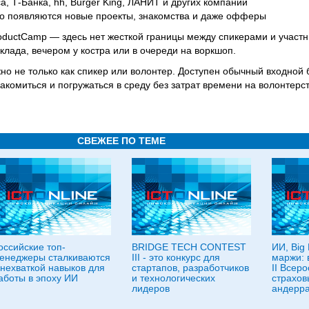
а, Т-Банка, hh, Burger King, ЛАНИТ и других компаний
сто появляются новые проекты, знакомства и даже офферы
oductCamp — здесь нет жесткой границы между спикерами и участ
клада, вечером у костра или в очереди на воркшоп.
жно не только как спикер или волонтер. Доступен обычный входной б
накомиться и погружаться в среду без затрат времени на волонтерст
СВЕЖЕЕ ПО ТЕМЕ
оссийские топ-
BRIDGE TECH CONTEST
ИИ, Big 
енеджеры сталкиваются
III - это конкурс для
маржи: 
 нехваткой навыков для
стартапов, разработчиков
II Всер
аботы в эпоху ИИ
и технологических
страхов
лидеров
андерра