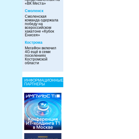
«ВК Места»
Смоленск
Смоленская
команда одержала
победу на
всероссийском
хакатоне «Кубок
Енисея»
Кострома
МегаФон включил
4G ещё в семи
поселениях
Костромской
области
ИНФОРМАЦИОННЫЕ
ПАРТНЕРЫ