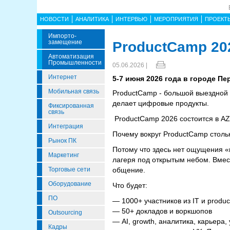
НОВОСТИ
АНАЛИТИКА
ИНТЕРВЬЮ
МЕРОПРИЯТИЯ
ПРОЕКТ
Импорто­
Замещение
ProductCamp 20
Автоматизация
Промышленности
05.06.2026 |
Интернет
5-7 июня 2026 года в городе П
Мобильная связь
ProductCamp - большой выездной c
делает цифровые продукты.
Фиксированная
связь
ProductCamp 2026 состоится в AZI
Интеграция
Почему вокруг ProductCamp столь
Рынок ПК
Потому что здесь нет ощущения «
Маркетинг
лагеря под открытым небом. Вмес
Торговые сети
общение.
Оборудование
Что будет:
ПО
— 1000+ участников из IT и produ
— 50+ докладов и воркшопов
Outsourcing
— AI, growth, аналитика, карьера
Кадры