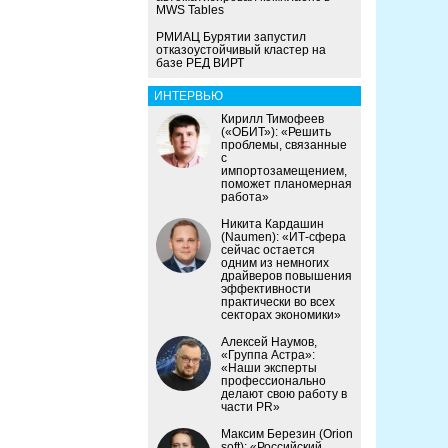
MWS Tables
РМИАЦ Бурятии запустил
отказоустойчивый кластер на
базе РЕД ВИРТ
ИНТЕРВЬЮ
Кирилл Тимофеев
(«ОБИТ»): «Решить
проблемы, связанные
с
импортозамещением,
поможет планомерная
работа»
Никита Кардашин
(Naumen): «ИТ-сфера
сейчас остается
одним из немногих
драйверов повышения
эффективности
практически во всех
секторах экономики»
Алексей Наумов,
«Группа Астра»:
«Наши эксперты
профессионально
делают свою работу в
части PR»
Максим Березин (Orion
soft): «Российский