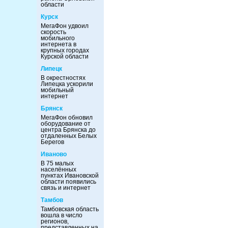
области
Курск
МегаФон удвоил
скорость
мобильного
интернета в
крупных городах
Курской области
Липецк
В окрестностях
Липецка ускорили
мобильный
интернет
Брянск
МегаФон обновил
оборудование от
центра Брянска до
отдаленных Белых
Берегов
Иваново
В 75 малых
населённых
пунктах Ивановской
области появились
связь и интернет
Тамбов
Тамбовская область
вошла в число
регионов,
представленных на