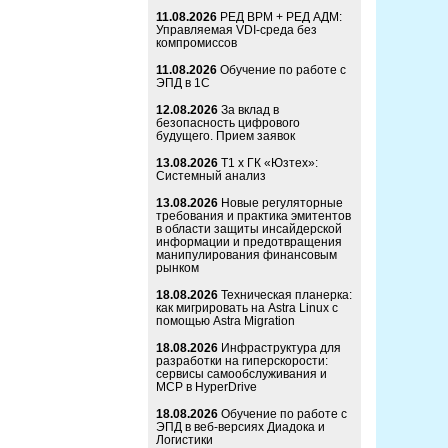
11.08.2026
РЕД ВРМ + РЕД АДМ:
Управляемая VDI-среда без
компромиссов
11.08.2026
Обучение по работе с
ЭПД в 1С
12.08.2026
За вклад в
безопасность цифрового
будущего. Прием заявок
13.08.2026
Т1 x ГК «Юзтех»:
Системный анализ
13.08.2026
Новые регуляторные
требования и практика эмитентов
в области защиты инсайдерской
информации и предотвращения
манипулирования финансовым
рынком
18.08.2026
Техническая планерка:
как мигрировать на Astra Linux с
помощью Astra Migration
18.08.2026
Инфраструктура для
разработки на гиперскорости:
сервисы самообслуживания и
MCP в HyperDrive
18.08.2026
Обучение по работе с
ЭПД в веб-версиях Диадока и
Логистики