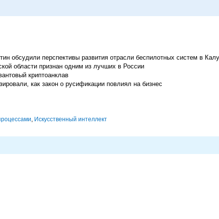
ин обсудили перспективы развития отрасли беспилотных систем в Кал
кой области признан одним из лучших в России
вантовый криптоанклав
ировали, как закон о русификации повлиял на бизнес
процессами
,
Искусственный интеллект