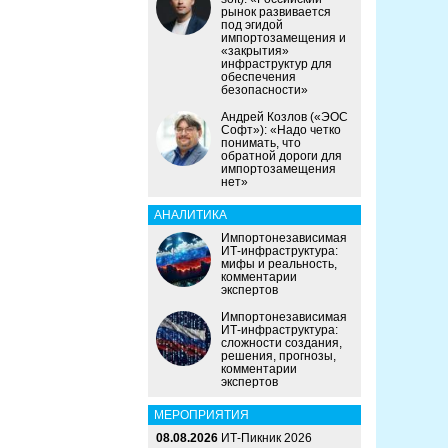
рынок развивается
под эгидой
импортозамещения и
«закрытия»
инфраструктур для
обеспечения
безопасности»
Андрей Козлов («ЭОС
Софт»): «Надо четко
понимать, что
обратной дороги для
импортозамещения
нет»
АНАЛИТИКА
Импортонезависимая
ИТ-инфраструктура:
мифы и реальность,
комментарии
экспертов
Импортонезависимая
ИТ-инфраструктура:
сложности создания,
решения, прогнозы,
комментарии
экспертов
МЕРОПРИЯТИЯ
08.08.2026
ИТ-Пикник 2026