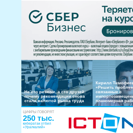
Кирилл Тимофеев
«Решить пробле
Не сто резюме, а сто друзей:
связанные с
почему рекомендации снова
импортозамещени
стали валютой рынка труда
планомерная раб
ЦИФРЫ ГОВОРЯТ
250 тыс.
кибератак отбил
«Уралкалий»