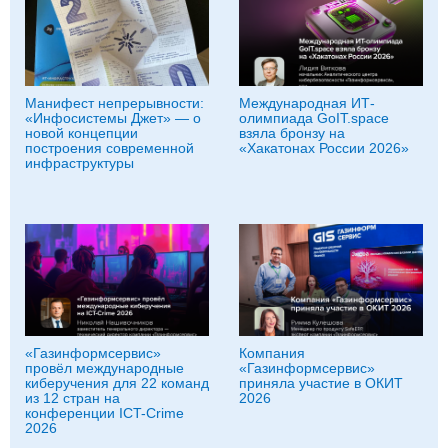
Манифест непрерывности:
Международная ИТ-
«Инфосистемы Джет» — о
олимпиада GoIT.space
новой концепции
взяла бронзу на
построения современной
«Хакатонах России 2026»
инфраструктуры
«Газинформсервис»
Компания
провёл международные
«Газинформсервис»
киберучения для 22 команд
приняла участие в ОКИТ
из 12 стран на
2026
конференции ICT-Crime
2026