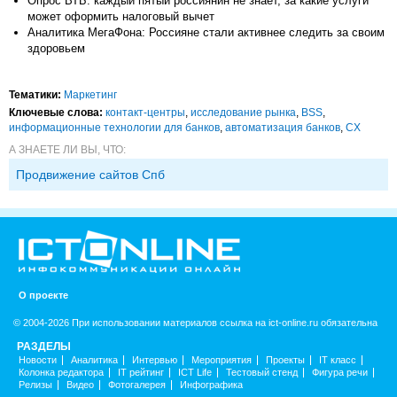
Опрос ВТБ: каждый пятый россиянин не знает, за какие услуги
может оформить налоговый вычет
Аналитика МегаФона: Россияне стали активнее следить за своим
здоровьем
Тематики:
Маркетинг
Ключевые слова:
контакт-центры
,
исследование рынка
,
BSS
,
информационные технологии для банков
,
автоматизация банков
,
CX
А ЗНАЕТЕ ЛИ ВЫ, ЧТО:
Продвижение сайтов Спб
О проекте
© 2004-2026 При использовании материалов ссылка на ict-online.ru обязательна
РАЗДЕЛЫ
Новости
Аналитика
Интервью
Мероприятия
Проекты
IT класс
Колонка редактора
IT рейтинг
ICT Life
Тестовый стенд
Фигура речи
Релизы
Видео
Фотогалерея
Инфографика