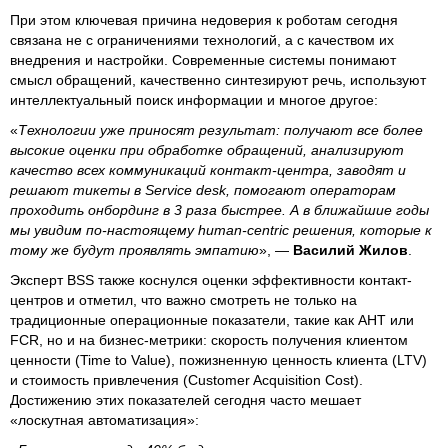
При этом ключевая причина недоверия к роботам сегодня
связана не с ограничениями технологий, а с качеством их
внедрения и настройки. Современные системы понимают
смысл обращений, качественно синтезируют речь, используют
интеллектуальный поиск информации и многое другое:
«
Технологии уже приносят результат: получают все более
высокие оценки при обработке обращений, анализируют
качество всех коммуникаций контакт-центра, заводят и
решают тикеты в Service desk, помогают операторам
проходить онбординг в 3 раза быстрее. А в ближайшие годы
мы увидим по-настоящему human-centric решения, которые к
тому же будут проявлять эмпатию
», —
Василий Жилов
.
Эксперт BSS также коснулся оценки эффективности контакт-
центров и отметил, что важно смотреть не только на
традиционные операционные показатели, такие как AHT или
FCR, но и на бизнес-метрики: скорость получения клиентом
ценности (Time to Value), пожизненную ценность клиента (LTV)
и стоимость привлечения (Customer Acquisition Cost).
Достижению этих показателей сегодня часто мешает
«лоскутная автоматизация»: