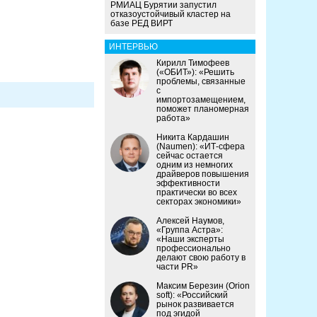
РМИАЦ Бурятии запустил
отказоустойчивый кластер на
базе РЕД ВИРТ
ИНТЕРВЬЮ
Кирилл Тимофеев
(«ОБИТ»): «Решить
проблемы, связанные
с
импортозамещением,
поможет планомерная
работа»
Никита Кардашин
(Naumen): «ИТ-сфера
сейчас остается
одним из немногих
драйверов повышения
эффективности
практически во всех
секторах экономики»
Алексей Наумов,
«Группа Астра»:
«Наши эксперты
профессионально
делают свою работу в
части PR»
Максим Березин (Orion
soft): «Российский
рынок развивается
под эгидой