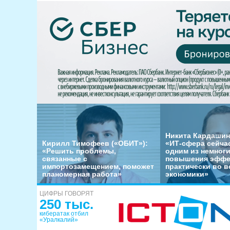
Никита Кардашин
Кирилл Тимофеев («ОБИТ»):
«ИТ-сфера сейча
«Решить проблемы,
одним из немног
связанные с
повышения эффе
импортозамещением, поможет
практически во в
планомерная работа»
экономики»
ЦИФРЫ ГОВОРЯТ
250 тыс.
кибератак отбил
«Уралкалий»