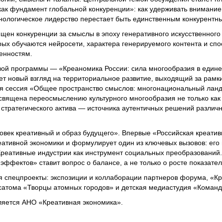
как фундамент глобальной конкуренции»: как удерживать внимание
ехнологическое лидерство перестает быть единственным конкурент
щен конкуренции за смыслы в эпоху генеративного искусственного
рых обучаются нейросети, характера генерируемого контента и сп
ценностям.
овой программы — «Креаномика России: сила многообразия в един
ает новый взгляд на территориальное развитие, выходящий за рам
ая сессия «Общее пространство смыслов: многонациональный лан
священа переосмыслению культурного многообразия не только как
 стратегического актива — источника аутентичных решений различ
овек креативный и образ будущего». Впервые «Российская креатив
реативной экономики и формулирует один из ключевых вызовов: его 
реативные индустрии как инструмент социальных преобразований
ффектов» ставит вопрос о балансе, а не только о росте показател
 спецпроекты: экспозиции и коллаборации партнеров форума, «К
сатома «Творцы атомных городов» и детская медиастудия «Коман
ляется АНО «Креативная экономика».