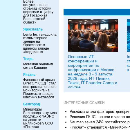
Более
полумиллиона
страниц истории
перевели в цифру
для Госархива
Воронежской
области
Ярославль
Lenta tech внедрила
компьютерное
зрение на
Ярославском
шинном заводе
«Кордиант»
Основные ИТ-
I
Тверь
конференции и
с
МегаФон обновил
мероприятия по
к
сеть в Кашине
цифровизации в Москве
в
на неделе 3 - 9 августа
Рязань
2026 года: ИТ-Пикник,
Финансовый архив
Такси, IT Founder Camp и
Directum СЭД+ стал
центром налогового
другие
мониторинга на
Приокском заводе
цветных металлов
ИНТЕРЕСНЫЕ ССЫЛКИ
Белгород
Минцифры
Реклама стала фактором доверия
Белгорода закупила
продукцию YADRO
Решения ГК ICL вошли в число по
на десятки
Naumen занял 24% российского ры
миллионов у ООО
«Пчелка»
«Росчат» становится «МиниКом-P