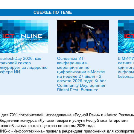
СВЕЖЕЕ ПО ТЕМЕ
nsurtechDay 2026: как
Основные ИТ-
В МИФИ
траховой сектор
конференции и
летняя 
онкурирует за лидерство
мероприятия по
криптог
 сфере ИИ
цифровизации в Москве
информ
на неделе 27 июля - 2
безопас
августа 2026 года: Kuber
Community Day, Summer
Digital Fest, Будущее
исследований в
корпорациях и другие
 для 79% потребителей: исследование «Родной Речи» и «Авито Реклам
бедителей конкурса «Лучшие товары и услуги Республики Татарстан»
нка облачных контакт-центров по итогам 2025 года
ING»: «Информтехника» провела ребрендинг приложения для корпорати