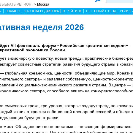
ВЫБРАТЬ РЕГИОН
> Москва
Ы
IT КЛАСС
КОЛОНКА РЕДАКТОРА
IT РЕЙТИНГ
ТЕСТОВЫЙ СТЕНД
РЕЛИЗ
ативная неделя 2026
ройдет VII фестиваль-форум «Российская креативная неделя» 
креативной экономики России.
ет визионерскую повестку, новые тренды, практические бизнес-ре
ектирует совместные стратегии развития будущего страны в креати
— глобальная креаномика, ценности, объединяющие мир. Креатив
лнительного сектора» и заявляет собственную, ценностно-ориенти
равлений социально-экономического развития страны. В центре — 
кономического сектора, способного влиять на конкурентоспособнос
и смысловых трека, три уровня, которые зададут тренд по ключе
аждый из них откроется собственной пленарной сессией и объедини
ределяющих будущее отрасли.
аномика. Объединение по ценностям» — посвящен формированию 
логии, смыслы и таланты. Центральной темой обсуждения станет п