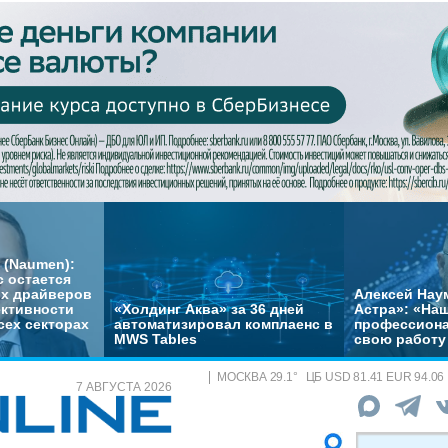
 (Naumen):
с остается
их драйверов
Алексей Нау
ктивности
«Холдинг Аква» за 36 дней
Астра»: «На
сех секторах
автоматизировал комплаенс в
профессиона
MWS Tables
свою работу 
МОСКВА
29.1
°
ЦБ
USD 81.41 EUR 94.06
7 АВГУСТА 2026