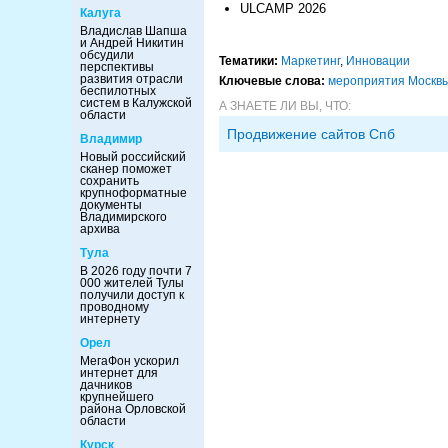
ULCAMP 2026
Калуга
Владислав Шапша
и Андрей Никитин
обсудили
Тематики:
Маркетинг
,
Инновации
перспективы
развития отрасли
Ключевые слова:
мероприятия Москв
беспилотных
систем в Калужской
А ЗНАЕТЕ ЛИ ВЫ, ЧТО:
области
Продвижение сайтов Спб
Владимир
Новый российский
сканер поможет
сохранить
крупноформатные
документы
Владимирского
архива
Тула
В 2026 году почти 7
000 жителей Тулы
получили доступ к
проводному
интернету
Орел
МегаФон ускорил
интернет для
дачников
крупнейшего
района Орловской
области
Курск