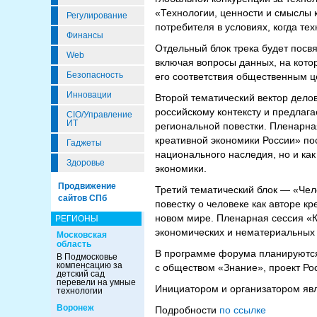
«Технологии, ценности и смыслы 
Регулирование
потребителя в условиях, когда т
Финансы
Отдельный блок трека будет посвя
Web
включая вопросы данных, на кото
Безопасность
его соответствия общественным 
Инновации
Второй тематический вектор дел
российскому контексту и предлаг
CIO/Управление
ИТ
региональной повестки. Пленарн
креативной экономики России» по
Гаджеты
национального наследия, но и как
Здоровье
экономики.
Продвижение
Третий тематический блок — «Чел
сайтов СПб
повестку о человеке как авторе к
новом мире. Пленарная сессия «К
РЕГИОНЫ
экономических и нематериальных э
Московская
область
В программе форума планируются
В Подмосковье
компенсацию за
с обществом «Знание», проект Ро
детский сад
перевели на умные
Инициатором и организатором яв
технологии
Воронеж
Подробности
по ссылке