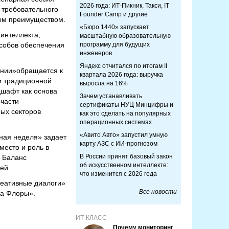
2026 года: ИТ-Пикник, Такси, IT
 требовательного
Founder Camp и другие
ным преимуществом.
«Бюро 1440» запускает
 интеллекта,
масштабную образовательную
особов обеспечения
программу для будущих
инженеров
Яндекс отчитался по итогам II
ении»обращается к
квартала 2026 года: выручка
ки традиционной
выросла на 16%
дшафт как основа
Зачем устанавливать
 части
сертификаты НУЦ Минцифры и
ных секторов
как это сделать на популярных
операционных системах
«Авито Авто» запустил умную
ная неделя» задает
карту АЗС с ИИ-прогнозом
место и роль в
В России принят базовый закон
. Баланс
об искусственном интеллекте:
ей.
что изменится с 2026 года
реативные диалоги»
Все новости
да Флоры».
ИТ-КЛАСС
Почему мониторинг