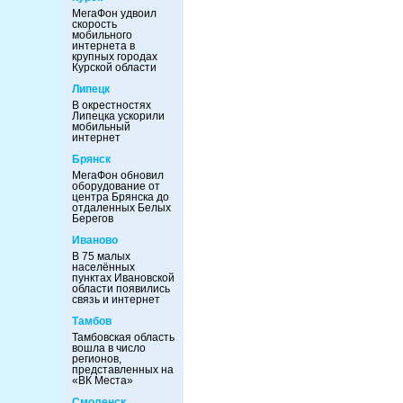
МегаФон удвоил
скорость
мобильного
интернета в
крупных городах
Курской области
Липецк
В окрестностях
Липецка ускорили
мобильный
интернет
Брянск
МегаФон обновил
оборудование от
центра Брянска до
отдаленных Белых
Берегов
Иваново
В 75 малых
населённых
пунктах Ивановской
области появились
связь и интернет
Тамбов
Тамбовская область
вошла в число
регионов,
представленных на
«ВК Места»
Смоленск