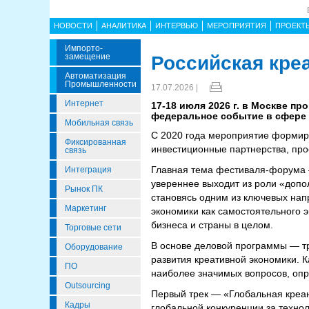
НОВОСТИ
АНАЛИТИКА
ИНТЕРВЬЮ
МЕРОПРИЯТИЯ
ПРОЕКТ
Импорто­
Замещение
Российская кре
Автоматизация
Промышленности
17.07.2026 |
Интернет
17-18 июля 2026 г. в Москве п
федеральное событие в сфере 
Мобильная связь
С 2020 года мероприятие формиру
Фиксированная
инвестиционные партнерства, про
связь
Главная тема фестиваля-форума 
Интеграция
увереннее выходит из роли «допо
Рынок ПК
становясь одним из ключевых нап
Маркетинг
экономики как самостоятельного э
бизнеса и страны в целом.
Торговые сети
В основе деловой программы — тр
Оборудование
развития креативной экономики. К
ПО
наиболее значимых вопросов, оп
Outsourcing
Первый трек — «Глобальная кре
Кадры
глобальной конкуренции за техно