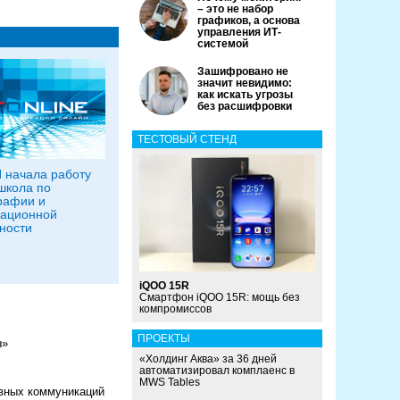
– это не набор
графиков, а основа
управления ИТ-
системой
Зашифровано не
значит невидимо:
как искать угрозы
без расшифровки
ТЕСТОВЫЙ СТЕНД
 начала работу
школа по
рафии и
ационной
ности
iQOO 15R
Смартфон iQOO 15R: мощь без
компромиссов
ПРОЕКТЫ
ы»
«Холдинг Аква» за 36 дней
автоматизировал комплаенс в
MWS Tables
вных коммуникаций