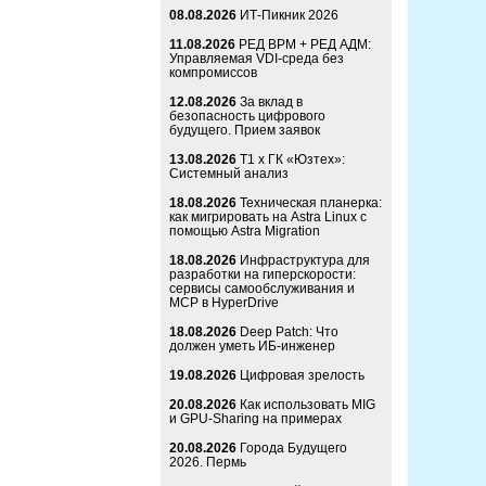
08.08.2026
ИТ-Пикник 2026
11.08.2026
РЕД ВРМ + РЕД АДМ:
Управляемая VDI-среда без
компромиссов
12.08.2026
За вклад в
безопасность цифрового
будущего. Прием заявок
13.08.2026
Т1 x ГК «Юзтех»:
Системный анализ
18.08.2026
Техническая планерка:
как мигрировать на Astra Linux с
помощью Astra Migration
18.08.2026
Инфраструктура для
разработки на гиперскорости:
сервисы самообслуживания и
MCP в HyperDrive
18.08.2026
Deep Patch: Что
должен уметь ИБ-инженер
19.08.2026
Цифровая зрелость
20.08.2026
Как использовать MIG
и GPU-Sharing на примерах
20.08.2026
Города Будущего
2026. Пермь