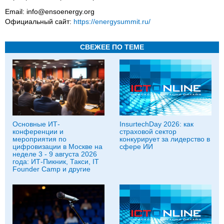
Email: info@ensoenergy.org
Официальный сайт:
https://energysummit.ru/
СВЕЖЕЕ ПО ТЕМЕ
Основные ИТ-
InsurtechDay 2026: как
конференции и
страховой сектор
мероприятия по
конкурирует за лидерство в
цифровизации в Москве на
сфере ИИ
неделе 3 - 9 августа 2026
года: ИТ-Пикник, Такси, IT
Founder Camp и другие