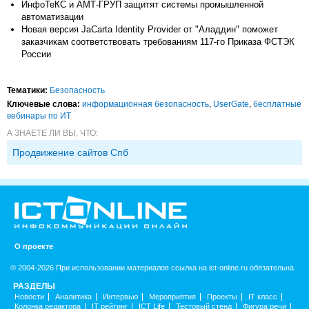
ИнфоТеКС и АМТ-ГРУП защитят системы промышленной
автоматизации
Новая версия JaCarta Identity Provider от "Аладдин" поможет
заказчикам соответствовать требованиям 117-го Приказа ФСТЭК
России
Тематики:
Безопасность
Ключевые слова:
информационная безопасность
,
UserGate
,
бесплатные
вебинары по ИТ
А ЗНАЕТЕ ЛИ ВЫ, ЧТО:
Продвижение сайтов Спб
О проекте
© 2004-2026 При использовании материалов ссылка на ict-online.ru обязательна
РАЗДЕЛЫ
Новости
Аналитика
Интервью
Мероприятия
Проекты
IT класс
Колонка редактора
IT рейтинг
ICT Life
Тестовый стенд
Фигура речи