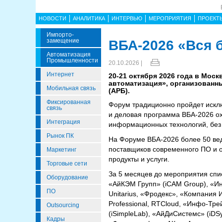
НОВОСТИ
АНАЛИТИКА
ИНТЕРВЬЮ
МЕРОПРИЯТИЯ
ПРОЕКТ
Импорто­
Замещение
ВБА-2026 «Вся 
Автоматизация
Промышленности
20.10.2026 |
Интернет
20-21 октября 2026 года в Мос
автоматизация», организованн
Мобильная связь
(АРБ).
Фиксированная
Форум традиционно пройдет исклю
связь
и деловая программа ВБА-2026 о
Интеграция
информационных технологий, без 
Рынок ПК
На Форуме ВБА-2026 более 50 ве
поставщиков современного ПО и о
Маркетинг
продукты и услуги.
Торговые сети
За 5 месяцев до мероприятия спи
Оборудование
«АйКЭМ Групп» (iCAM Group), «
ПО
Unitarius, «Фродекс», «Компания 
Professional, RTCloud, «Инфо-Тр
Outsourcing
(iSimpleLab), «АйДиСистемс» (iD
Кадры