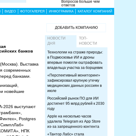
Вопросов больше чем
ответов
Ы
ВИДЕО
ФОТОГАЛЕРЕЯ
ИНФОГРАФИКА
КАТАЛОГ КОМПАНИЙ
ДОБАВИТЬ КОМПАНИЮ
НОВОСТИ
ТОП-
ДНЯ
НОВОСТИ
кая
сийских банков
Технологии на страже природы:
в Подмосковье ИИ и дроны
впервые помогли оштрафовать
(Москва). Выставка
владельца участка за борщевик
ия современных
«Перспективный мониторинг»
 перед банками.
зафиксировал крупную утечку
анизаций,
медицинских данных россиян в
июле
ои новейшие
Российский рынок ПО для ИИ
достигнет 95 млрд рублей к 2030
А-2026 выступают
году
грамБанк»,
Apple на несколько часов
Финтех», Postgres
удалила Telegram из App Store
АйСимплЛаб»
из-за запрещенного контента
 «КОМИТА», НПК
«Тантор Лабс» стала