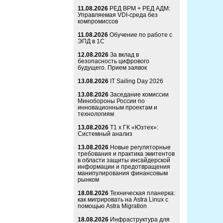
11.08.2026
РЕД ВРМ + РЕД АДМ:
Управляемая VDI-среда без
компромиссов
11.08.2026
Обучение по работе с
ЭПД в 1С
12.08.2026
За вклад в
безопасность цифрового
будущего. Прием заявок
13.08.2026
IT Sailing Day 2026
13.08.2026
Заседание комиссии
Минобороны России по
инновационным проектам и
технологиям
13.08.2026
Т1 x ГК «Юзтех»:
Системный анализ
13.08.2026
Новые регуляторные
требования и практика эмитентов
в области защиты инсайдерской
информации и предотвращения
манипулирования финансовым
рынком
18.08.2026
Техническая планерка:
как мигрировать на Astra Linux с
помощью Astra Migration
18.08.2026
Инфраструктура для