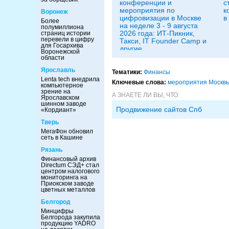
конференции и
с
мероприятия по
к
Воронеж
цифровизации в Москве
в
Более
на неделе 3 - 9 августа
полумиллиона
2026 года: ИТ-Пикник,
страниц истории
перевели в цифру
Такси, IT Founder Camp и
для Госархива
другие
Воронежской
области
Ярославль
Тематики:
Финансы
Lenta tech внедрила
Ключевые слова:
мероприятия Москв
компьютерное
зрение на
А ЗНАЕТЕ ЛИ ВЫ, ЧТО:
Ярославском
шинном заводе
Продвижение сайтов Спб
«Кордиант»
Тверь
МегаФон обновил
сеть в Кашине
Рязань
Финансовый архив
Directum СЭД+ стал
центром налогового
мониторинга на
Приокском заводе
цветных металлов
Белгород
Минцифры
Белгорода закупила
продукцию YADRO