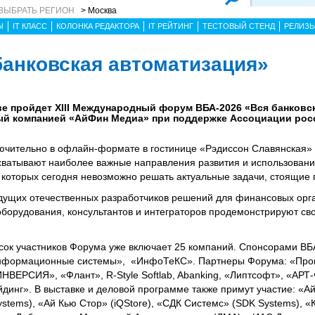
ВЫБРАТЬ РЕГИОН
> Москва
Ы
IT КЛАСС
КОЛОНКА РЕДАКТОРА
IT РЕЙТИНГ
ТЕСТОВЫЙ СТЕНД
РЕЛИЗ
банковская автоматизация»
кве пройдет XIII Международный форум ВБА-2026 «Вся банковс
ый компанией «АйФин Медиа» при поддержке Ассоциации рос
чительно в офлайн-формате в гостинице «Рэдиссон Славянская» 
хватывают наиболее важные направления развития и использован
которых сегодня невозможно решать актуальные задачи, стоящие
дущих отечественных разработчиков решений для финансовых орг
борудования, консультантов и интеграторов продемонстрируют св
сок участников Форума уже включает 25 компаний. Спонсорами ВБ
Информационные системы», «ИнфоТеКС». Партнеры Форума: «Про
ИНВЕРСИЯ», «Флант», R-Style Softlab, Abanking, «Липтсофт», «АРТ-
ейдинг». В выставке и деловой программе также примут участие: «
Systems), «Ай Кью Стор» (iQStore), «СДК Системс» (SDK Systems),