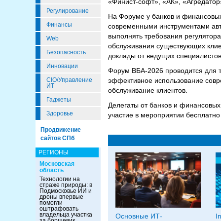
«Финист-софт», «АК», «Агредатор
Регулирование
На Форуме у банков и финансовых
Финансы
современными инструментами авт
выполнять требования регулятора
Web
обслуживания существующих клие
Безопасность
доклады от ведущих специалистов
Инновации
Форум ВБА-2026 проводится для т
CIO/Управление
эффективное использование совре
ИТ
обслуживание клиентов.
Гаджеты
Делегаты от банков и финансовых
Здоровье
участие в мероприятии бесплатно
Продвижение
сайтов СПб
РЕГИОНЫ
Московская
область
Технологии на
страже природы: в
Подмосковье ИИ и
дроны впервые
помогли
оштрафовать
владельца участка
Основные ИТ-
I
за борщевик