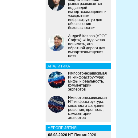
рынок развивается
под эгидой
импортозамещения и
«закрытия»
инфраструктур для
обеспечения
безопасности»
Андрей Козлов («ЭОС
Софт»): «Надо четко
понимать, что
обратной дороги для
импортозамещения
нет»
АНАЛИТИКА
Импортонезависимая
ИТ-инфраструктура:
мифы и реальность,
комментарии
экспертов
Импортонезависимая
ИТ-инфраструктура:
сложности создания,
решения, прогнозы,
комментарии
экспертов
МЕРОПРИЯТИЯ
08.08.2026
ИТ-Пикник 2026