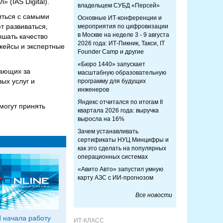
(IAS Digital).
владельцем СУБД «Персей»
иться с самыми
Основные ИТ-конференции и
 развиваться,
мероприятия по цифровизации
в Москве на неделе 3 - 9 августа
ышать качество
2026 года: ИТ-Пикник, Такси, IT
кейсы и экспертные
Founder Camp и другие
«Бюро 1440» запускает
чающих за
масштабную образовательную
ых услуг и
программу для будущих
инженеров
Яндекс отчитался по итогам II
могут принять
квартала 2026 года: выручка
выросла на 16%
Зачем устанавливать
сертификаты НУЦ Минцифры и
как это сделать на популярных
операционных системах
«Авито Авто» запустил умную
карту АЗС с ИИ-прогнозом
Все новости
 начала работу
ИТ-КЛАСС