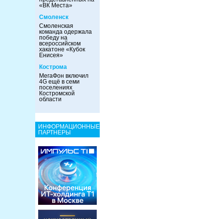
«ВК Места»
Смоленск
Смоленская
команда одержала
победу на
всероссийском
хакатоне «Кубок
Енисея»
Кострома
МегаФон включил
4G ещё в семи
поселениях
Костромской
области
ИНФОРМАЦИОННЫЕ
ПАРТНЕРЫ