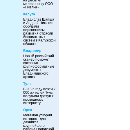
на десятки
миллионов у ООО
«Пчелка»
Калуга
Владислав Шапша
и Андрей Никитин
обсудили
перспективы
развития отрасли
беспилотных
систем в Калужской
области
Владимир
Новый российский
сканер поможет
сохранить
крупноформатные
документы
Владимирского
архива
Тула
В 2026 году почти 7
000 жителей Тулы
получили доступ к
проводному
интернету
Орел
МегаФон ускорил
интернет для
дачников
крупнейшего
района Орловской