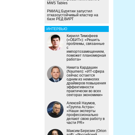
MWS Tables
РМИАЦ Бурятии запустил
отказоустойчивый кластер на
базе РЕД ВИРТ
ИНТЕРВЬЮ
Кирилл Тимофеев
(«ОБИТ»): «Решить
проблемы, связанные
с
импортозамещением,
поможет планомерная
работа»
Никита Кардашин
(Naumen): «ИТ-сфера
сейчас остается
одним из немногих
драйверов повышения
эффективности
практически во всех
секторах экономики»
Алексей Наумов,
«Группа Астра»:
«Наши эксперты
профессионально
делают свою работу в
части PR»
Максим Березин (Orion
soft): «Российский