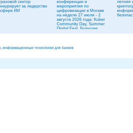
траховой сектор
конференции и
летняя 
онкурирует за лидерство
мероприятия по
криптог
 сфере ИИ
цифровизации в Москве
информ
на неделе 27 июля - 2
безопас
августа 2026 года: Kuber
Community Day, Summer
Digital Fest, Будущее
исследований в
корпорациях и другие
ы
,
информационные технологии для банков