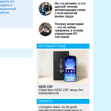
школа по
Не сто резюме, а сто
рафии и
друзей: почему
ационной
рекомендации снова
ности
стали валютой
рынка труда
Почему мониторинг
– это не набор
графиков, а основа
управления ИТ-
системой
ТЕСТОВЫЙ СТЕНД
iQOO 15R
Смартфон iQOO 15R: мощь без
компромиссов
ПРОЕКТЫ
«Холдинг Аква» за 36 дней
автоматизировал комплаенс в