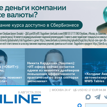
Никита Кардашин (Naumen):
 («ОБИТ»):
«ИТ-сфера сейчас остается
мы,
одним из немногих драйверов
повышения эффективности
«Холдинг Акв
ем, поможет
практически во всех секторах
автоматизир
ота»
экономики»
MWS Tables
МОСКВА
24.4
°
ЦБ
USD 82.17 EUR 94.84
8 АВГУСТА 2026