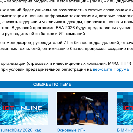
», «Лаборатория Модульной Автоматизации» (ЛМА), «ИАС Диджитал» 
 компаний будет уникальная возможность в сжатые сроки ознаком
оматизации и новыми цифровыми технологиями, которые помогают
, снижать издержки и увеличивать доходы, привлекать новых и пов
нтов. В деловой программе ВБА-2026 будут представлены лучшие 
 и руководителей из банков и ИТ-компаний.
оп-менеджеров, руководителей ИТ и бизнес-подразделений, отве
менных технологий, оптимизацию бизнес-процессов, создание нов
 организаций (страховых и инвестиционных компаний, МФО, НПФ) 
 при условии предварительной регистрации на
веб-сайте Форума
СВЕЖЕЕ ПО ТЕМЕ
nsurtechDay 2026: как
Основные ИТ-
В МИФИ