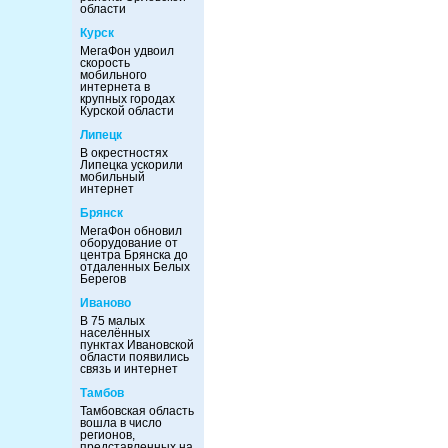
области
Курск
МегаФон удвоил
скорость
мобильного
интернета в
крупных городах
Курской области
Липецк
В окрестностях
Липецка ускорили
мобильный
интернет
Брянск
МегаФон обновил
оборудование от
центра Брянска до
отдаленных Белых
Берегов
Иваново
В 75 малых
населённых
пунктах Ивановской
области появились
связь и интернет
Тамбов
Тамбовская область
вошла в число
регионов,
представленных на