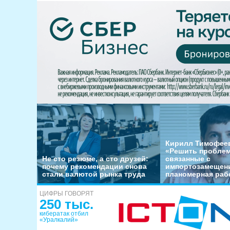
Кирилл Тимофеев
«Решить пробле
Не сто резюме, а сто друзей:
связанные с
почему рекомендации снова
импортозамещени
стали валютой рынка труда
планомерная раб
ЦИФРЫ ГОВОРЯТ
250 тыс.
кибератак отбил
«Уралкалий»