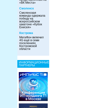
«ВК Места»
Смоленск
Смоленская
команда одержала
победу на
всероссийском
хакатоне «Кубок
Енисея»
Кострома
МегаФон включил
4G ещё в семи
поселениях
Костромской
области
ИНФОРМАЦИОННЫЕ
ПАРТНЕРЫ