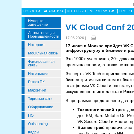
НОВОСТИ
АНАЛИТИКА
ИНТЕРВЬЮ
МЕРОПРИЯТИЯ
ПРОЕКТ
Импорто­
Замещение
VK Cloud Conf 2
Автоматизация
Промышленности
17.06.2026 |
Интернет
17 июня в Москве пройдет VK Cl
инфраструктуру в бизнесе и ра
Мобильная связь
Это 1000+ участников, 20+ доклад
Фиксированная
промышленности, а также нетворк
связь
Эксперты VK Tech и приглашенные
Интеграция
бизнес-критичных систем в облак
Рынок ПК
платформы VK Cloud и расскажут 
Маркетинг
искусственного интеллекта в Росси
Торговые сети
В программе представлено два тр
Оборудование
Технологический трек
: до
для ВМ, Bare Metal и On-Pre
ПО
VK Secure Cloud и многое др
Outsourcing
Бизнес-трек:
практические 
Кадры
про безопасность в ИИ.