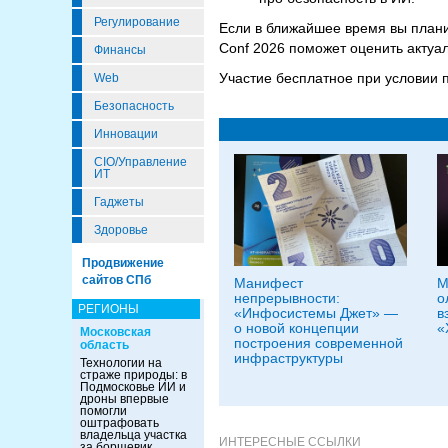
Регулирование
Если в ближайшее время вы плани
Conf 2026 поможет оценить актуа
Финансы
Участие бесплатное при условии
Web
Безопасность
Инновации
CIO/Управление
ИТ
Гаджеты
Здоровье
Продвижение
сайтов СПб
Манифест
М
непрерывности:
о
РЕГИОНЫ
«Инфосистемы Джет» —
в
о новой концепции
«
Московская
построения современной
область
инфраструктуры
Технологии на
страже природы: в
Подмосковье ИИ и
дроны впервые
помогли
оштрафовать
владельца участка
ИНТЕРЕСНЫЕ ССЫЛКИ
за борщевик