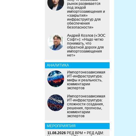
рынок развивается
под эгидой
импортозамещения и
«закрытия»
инфраструктур для
обеспечения
безопасности»
Андрей Козлов («ЭОС
Софт»): «Надо четко
понимать, что
обратной дороги для
импортозамещения
нет»
АНАЛИТИКА
Импортонезависимая
ИТ-инфраструктура:
мифы и реальность,
комментарии
экспертов
Импортонезависимая
ИТ-инфраструктура:
сложности создания,
решения, прогнозы,
комментарии
экспертов
МЕРОПРИЯТИЯ
11.08.2026
РЕД ВРМ + РЕД АДМ: