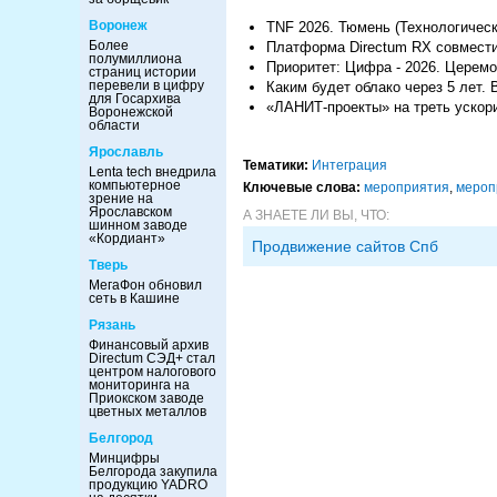
Воронеж
TNF 2026. Тюмень (Технологическ
Более
Платформа Directum RX совмест
полумиллиона
Приоритет: Цифра - 2026. Церем
страниц истории
перевели в цифру
Каким будет облако через 5 лет.
для Госархива
«ЛАНИТ-проекты» на треть ускор
Воронежской
области
Ярославль
Тематики:
Интеграция
Lenta tech внедрила
компьютерное
Ключевые слова:
мероприятия
,
мероп
зрение на
Ярославском
А ЗНАЕТЕ ЛИ ВЫ, ЧТО:
шинном заводе
«Кордиант»
Продвижение сайтов Спб
Тверь
МегаФон обновил
сеть в Кашине
Рязань
Финансовый архив
Directum СЭД+ стал
центром налогового
мониторинга на
Приокском заводе
цветных металлов
Белгород
Минцифры
Белгорода закупила
продукцию YADRO