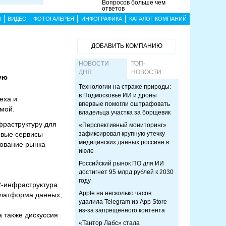
Вопросов больше чем
ответов
Ы
ВИДЕО
ФОТОГАЛЕРЕЯ
ИНФОГРАФИКА
КАТАЛОГ КОМПАНИЙ
ДОБАВИТЬ КОМПАНИЮ
НОВОСТИ
ТОП-
ДНЯ
НОВОСТИ
ую
Технологии на страже природы:
в Подмосковье ИИ и дроны
еха и
впервые помогли оштрафовать
мой.
владельца участка за борщевик
фраструктуру для
«Перспективный мониторинг»
овые сервисы
зафиксировал крупную утечку
медицинских данных россиян в
дование рынка
июле
Российский рынок ПО для ИИ
достигнет 95 млрд рублей к 2030
году
2-инфраструктура
Apple на несколько часов
 платформа данных,
удалила Telegram из App Store
из-за запрещенного контента
 также дискуссия
«Тантор Лабс» стала