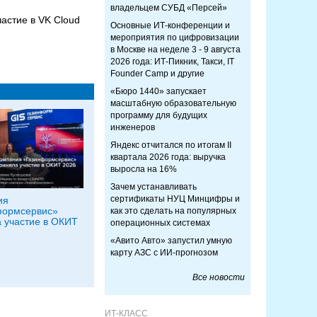
владельцем СУБД «Персей»
астие в VK Cloud
Основные ИТ-конференции и
мероприятия по цифровизации
в Москве на неделе 3 - 9 августа
2026 года: ИТ-Пикник, Такси, IT
Founder Camp и другие
«Бюро 1440» запускает
масштабную образовательную
программу для будущих
инженеров
Яндекс отчитался по итогам II
квартала 2026 года: выручка
выросла на 16%
Зачем устанавливать
сертификаты НУЦ Минцифры и
ия
формсервис»
как это сделать на популярных
 участие в ОКИТ
операционных системах
«Авито Авто» запустил умную
карту АЗС с ИИ-прогнозом
Все новости
ИТ-КЛАСС