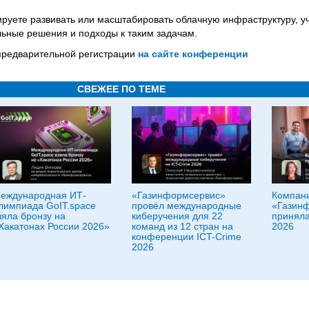
руете развивать или масштабировать облачную инфраструктуру, уч
льные решения и подходы к таким задачам.
 предварительной регистрации
на сайте конференции
СВЕЖЕЕ ПО ТЕМЕ
еждународная ИТ-
«Газинформсервис»
Компан
лимпиада GoIT.space
провёл международные
«Газин
зяла бронзу на
киберучения для 22
приняла
Хакатонах России 2026»
команд из 12 стран на
2026
конференции ICT-Crime
2026