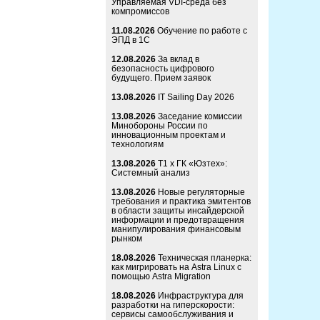
Управляемая VDI-среда без
компромиссов
11.08.2026
Обучение по работе с
ЭПД в 1С
12.08.2026
За вклад в
безопасность цифрового
будущего. Прием заявок
13.08.2026
IT Sailing Day 2026
13.08.2026
Заседание комиссии
Минобороны России по
инновационным проектам и
технологиям
13.08.2026
Т1 x ГК «Юзтех»:
Системный анализ
13.08.2026
Новые регуляторные
требования и практика эмитентов
в области защиты инсайдерской
информации и предотвращения
манипулирования финансовым
рынком
18.08.2026
Техническая планерка:
как мигрировать на Astra Linux с
помощью Astra Migration
18.08.2026
Инфраструктура для
разработки на гиперскорости:
сервисы самообслуживания и