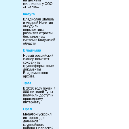
на десятки
миллионов у ООО
«Пчелка»
Калуга
Владислав Шапша
и Андрей Никитин
обсудили
перспективы
развития отрасли
беспилотных
систем в Калужской
области
Владимир
Новый российский
сканер поможет
сохранить
крупноформатные
документы
Владимирского
архива
Тула
В 2026 году почти 7
000 жителей Тулы
получили доступ к
проводному
интернету
Орел
МегаФон ускорил
интернет для
дачников
крупнейшего
района Орловской