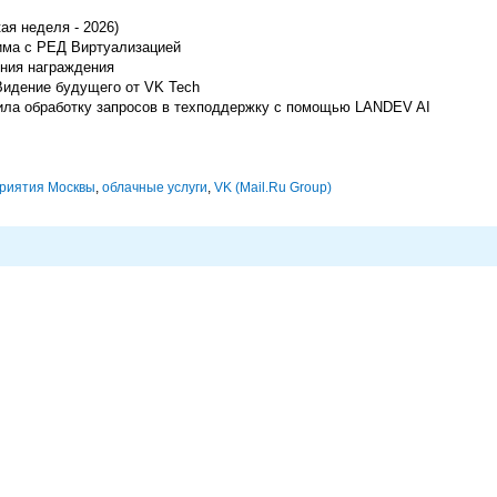
ая неделя - 2026)
има с РЕД Виртуализацией
ония награждения
 Видение будущего от VK Tech
ила обработку запросов в техподдержку с помощью LANDEV AI
риятия Москвы
,
облачные услуги
,
VK (Mail.Ru Group)