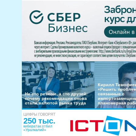
Кирилл Тимофеев
«Решить пробле
Не сто резюме, а сто друзей:
связанные с
почему рекомендации снова
импортозамещени
стали валютой рынка труда
планомерная раб
ЦИФРЫ ГОВОРЯТ
250 тыс.
кибератак отбил
«Уралкалий»