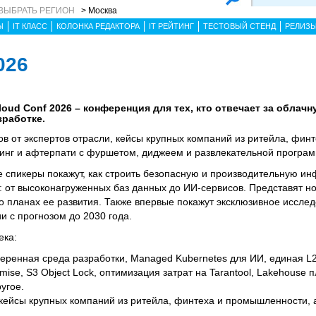
ВЫБРАТЬ РЕГИОН
> Москва
Ы
IT КЛАСС
КОЛОНКА РЕДАКТОРА
IT РЕЙТИНГ
ТЕСТОВЫЙ СТЕНД
РЕЛИЗ
026
oud Conf 2026 – конференция для тех, кто отвечает за облачн
зработке.
ов от экспертов отрасли, кейсы крупных компаний из ритейла, финт
инг и афтерпати с фуршетом, диджеем и развлекательной програм
 спикеры покажут, как строить безопасную и производительную ин
е: от высоконагруженных баз данных до ИИ-сервисов. Представят н
о планах ее развития. Также впервые покажут эксклюзивное иссле
и с прогнозом до 2030 года.
ека:
веренная среда разработки, Managed Kubernetes для ИИ, единая L
mise, S3 Object Lock, оптимизация затрат на Tarantool, Lakehouse
угое.
кейсы крупных компаний из ритейла, финтеха и промышленности, а