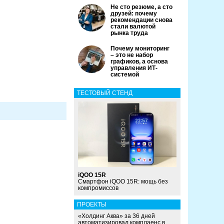
Не сто резюме, а сто
друзей: почему
рекомендации снова
стали валютой
рынка труда
Почему мониторинг
– это не набор
графиков, а основа
управления ИТ-
системой
ТЕСТОВЫЙ СТЕНД
iQOO 15R
Смартфон iQOO 15R: мощь без
компромиссов
ПРОЕКТЫ
«Холдинг Аква» за 36 дней
автоматизировал комплаенс в