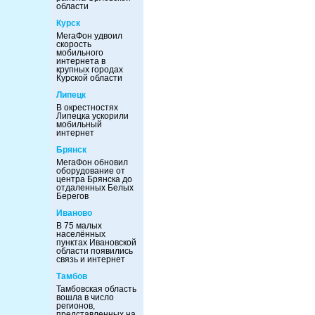
области
Курск
МегаФон удвоил
скорость
мобильного
интернета в
крупных городах
Курской области
Липецк
В окрестностях
Липецка ускорили
мобильный
интернет
Брянск
МегаФон обновил
оборудование от
центра Брянска до
отдаленных Белых
Берегов
Иваново
В 75 малых
населённых
пунктах Ивановской
области появились
связь и интернет
Тамбов
Тамбовская область
вошла в число
регионов,
представленных на