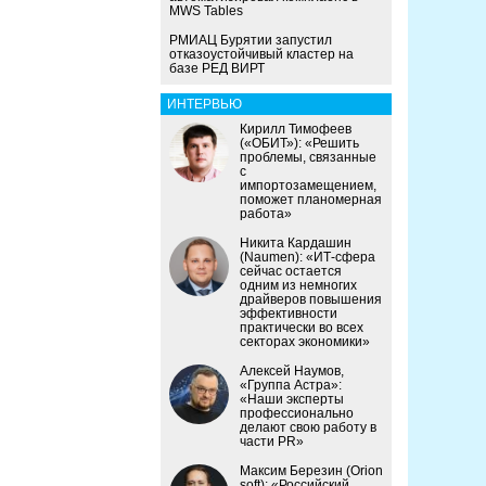
MWS Tables
РМИАЦ Бурятии запустил
отказоустойчивый кластер на
базе РЕД ВИРТ
ИНТЕРВЬЮ
Кирилл Тимофеев
(«ОБИТ»): «Решить
проблемы, связанные
с
импортозамещением,
поможет планомерная
работа»
Никита Кардашин
(Naumen): «ИТ-сфера
сейчас остается
одним из немногих
драйверов повышения
эффективности
практически во всех
секторах экономики»
Алексей Наумов,
«Группа Астра»:
«Наши эксперты
профессионально
делают свою работу в
части PR»
Максим Березин (Orion
soft): «Российский