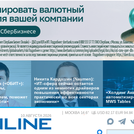
Никита Кардашин (Naumen):
 («ОБИТ»):
«ИТ-сфера сейчас остается
мы,
одним из немногих драйверов
повышения эффективности
«Холдинг Акв
ем, поможет
практически во всех секторах
автоматизир
ота»
экономики»
MWS Tables
МОСКВА
14.6
°
ЦБ
USD 82.17 EUR 94.84
10 АВГУСТА 2026