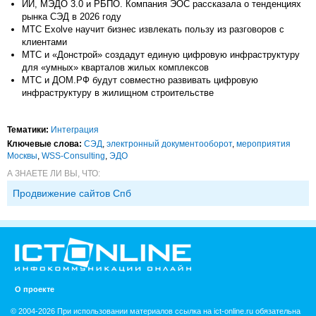
ИИ, МЭДО 3.0 и РБПО. Компания ЭОС рассказала о тенденциях
рынка СЭД в 2026 году
МТС Exolve научит бизнес извлекать пользу из разговоров с
клиентами
МТС и «Донстрой» создадут единую цифровую инфраструктуру
для «умных» кварталов жилых комплексов
МТС и ДОМ.РФ будут совместно развивать цифровую
инфраструктуру в жилищном строительстве
Тематики:
Интеграция
Ключевые слова:
СЭД
,
электронный документооборот
,
мероприятия
Москвы
,
WSS-Consulting
,
ЭДО
А ЗНАЕТЕ ЛИ ВЫ, ЧТО:
Продвижение сайтов Спб
О проекте
© 2004-2026 При использовании материалов ссылка на ict-online.ru обязательна