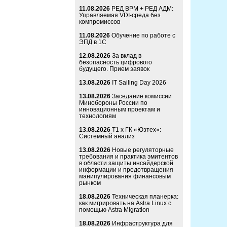
11.08.2026
РЕД ВРМ + РЕД АДМ:
Управляемая VDI-среда без
компромиссов
11.08.2026
Обучение по работе с
ЭПД в 1С
12.08.2026
За вклад в
безопасность цифрового
будущего. Прием заявок
13.08.2026
IT Sailing Day 2026
13.08.2026
Заседание комиссии
Минобороны России по
инновационным проектам и
технологиям
13.08.2026
Т1 x ГК «Юзтех»:
Системный анализ
13.08.2026
Новые регуляторные
требования и практика эмитентов
в области защиты инсайдерской
информации и предотвращения
манипулирования финансовым
рынком
18.08.2026
Техническая планерка:
как мигрировать на Astra Linux с
помощью Astra Migration
18.08.2026
Инфраструктура для