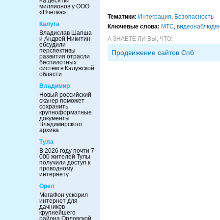
на десятки
миллионов у ООО
«Пчелка»
Тематики:
Интеграция
,
Безопасность
Калуга
Ключевые слова:
МТС
,
видеонаблюде
Владислав Шапша
А ЗНАЕТЕ ЛИ ВЫ, ЧТО:
и Андрей Никитин
обсудили
перспективы
Продвижение сайтов Спб
развития отрасли
беспилотных
систем в Калужской
области
Владимир
Новый российский
сканер поможет
сохранить
крупноформатные
документы
Владимирского
архива
Тула
В 2026 году почти 7
000 жителей Тулы
получили доступ к
проводному
интернету
Орел
МегаФон ускорил
интернет для
дачников
крупнейшего
района Орловской