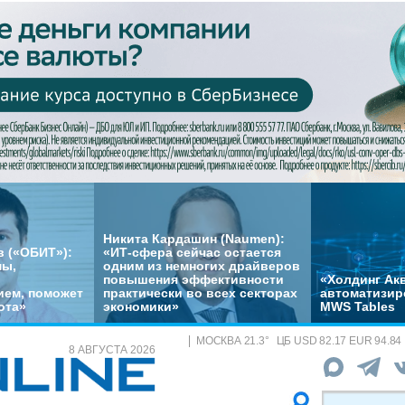
Никита Кардашин (Naumen):
 («ОБИТ»):
«ИТ-сфера сейчас остается
мы,
одним из немногих драйверов
повышения эффективности
«Холдинг Акв
ем, поможет
практически во всех секторах
автоматизир
ота»
экономики»
MWS Tables
МОСКВА
21.3
°
ЦБ
USD 82.17 EUR 94.84
8 АВГУСТА 2026