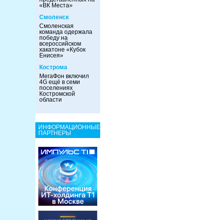
«ВК Места»
Смоленск
Смоленская
команда одержала
победу на
всероссийском
хакатоне «Кубок
Енисея»
Кострома
МегаФон включил
4G ещё в семи
поселениях
Костромской
области
ИНФОРМАЦИОННЫЕ
ПАРТНЕРЫ