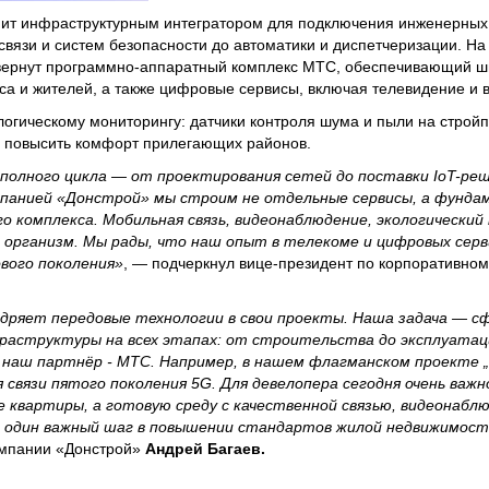
пит инфраструктурным интегратором для подключения инженерных
связи и систем безопасности до автоматики и диспетчеризации. На
звернут программно-аппаратный комплекс МТС, обеспечивающий 
неса и жителей, а также цифровые сервисы, включая телевидение и
огическому мониторингу: датчики контроля шума и пыли на строй
и повысить комфорт прилегающих районов.
олного цикла — от проектирования сетей до поставки IoT-реш
панией «Донстрой» мы строим не отдельные сервисы, а фунда
о комплекса. Мобильная связь, видеонаблюдение, экологически
 организм. Мы рады, что наш опыт в телекоме и цифровых сер
вого поколения»
, — подчеркнул вице-президент по корпоративно
дряет передовые технологии в свои проекты. Наша задача — 
аструктуры на всех этапах: от строительства до эксплуатаци
 наш партнёр - МТС. Например, в нашем флагманском проекте 
связи пятого поколения 5G. Для девелопера сегодня очень важ
 квартиры, а готовую среду с качественной связью, видеонабл
 один важный шаг в повышении стандартов жилой недвижимост
омпании «Донстрой»
Андрей Багаев.