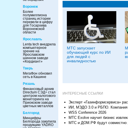
Воронеж
Более
полумиллиона
страниц истории
перевели в цифру
для Госархива
Воронежской
области
Ярославль
Lenta tech внедрила
МТС запускает
М
компьютерное
зрение на
обучающий курс по ИИ
р
Ярославском
для людей с
в
шинном заводе
инвалидностью
«Кордиант»
Тверь
МегаФон обновил
сеть в Кашине
Рязань
Финансовый архив
Directum СЭД+ стал
ИНТЕРЕСНЫЕ ССЫЛКИ
центром налогового
мониторинга на
Эксперт «Газинформсервиса» рас
Приокском заводе
цветных металлов
ИИ, МЭДО 3.0 и РБПО. Компания 
WSS Conference 2026
Белгород
МТС Exolve научит бизнес извлек
Минцифры
Белгорода закупила
МТС и ДОМ.РФ будут совместно 
продукцию YADRO