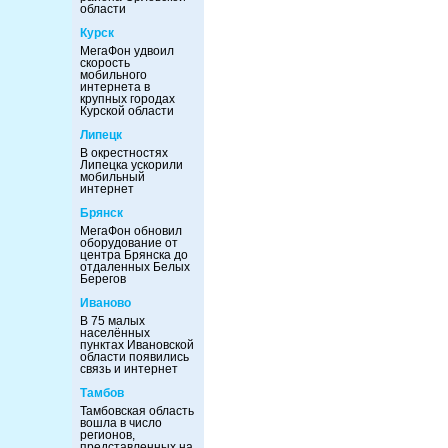
области
Курск
МегаФон удвоил
скорость
мобильного
интернета в
крупных городах
Курской области
Липецк
В окрестностях
Липецка ускорили
мобильный
интернет
Брянск
МегаФон обновил
оборудование от
центра Брянска до
отдаленных Белых
Берегов
Иваново
В 75 малых
населённых
пунктах Ивановской
области появились
связь и интернет
Тамбов
Тамбовская область
вошла в число
регионов,
представленных на