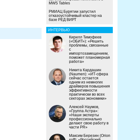
MWS Tables
РМИАЦ Бурятии запустил
отказоустойчивый кластер на
базе РЕД ВИРТ
ИНТЕРВЬЮ
Кирилл Тимофеев
(«ОБИТ»): «Решить
проблемы, связанные
с
импортозамещением,
поможет планомерная
работа»
Никита Кардашин
(Naumen): «ИТ-сфера
сейчас остается
одним из немногих
драйверов повышения
эффективности
практически во всех
секторах экономики»
Алексей Наумов,
«Группа Астра»:
«Наши эксперты
профессионально
делают свою работу в
части PR»
Максим Березин (Orion
soft): «Российский