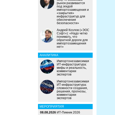
рынок развивается
под эгидой
импортозамещения и
«закрытия»
инфраструктур для
обеспечения
безопасности»
Андрей Козлов («ЭОС
Софт»): «Надо четко
понимать, что
обратной дороги для
импортозамещения
нет»
АНАЛИТИКА
Импортонезависимая
ИТ-инфраструктура:
мифы и реальность,
комментарии
экспертов
Импортонезависимая
ИТ-инфраструктура:
сложности создания,
решения, прогнозы,
комментарии
экспертов
МЕРОПРИЯТИЯ
08.08.2026
ИТ-Пикник 2026