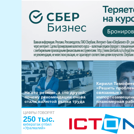
Кирилл Тимофеев
«Решить пробле
Не сто резюме, а сто друзей:
связанные с
почему рекомендации снова
импортозамещени
стали валютой рынка труда
планомерная раб
ЦИФРЫ ГОВОРЯТ
250 тыс.
кибератак отбил
«Уралкалий»