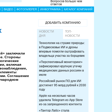
Вопросов больше чем
ответов
Ы
ВИДЕО
ФОТОГАЛЕРЕЯ
ИНФОГРАФИКА
КАТАЛОГ КОМПАНИЙ
ДОБАВИТЬ КОМПАНИЮ
х
НОВОСТИ
ТОП-
ДНЯ
НОВОСТИ
Технологии на страже природы:
в Подмосковье ИИ и дроны
впервые помогли оштрафовать
ой» заключили
владельца участка за борщевик
ве. Стороны
логические
«Перспективный мониторинг»
ии, включая
зафиксировал крупную утечку
деонаблюдение,
медицинских данных россиян в
 элементы
июле
ями. Соглашение
ународном
Российский рынок ПО для ИИ
достигнет 95 млрд рублей к 2030
году
Apple на несколько часов
удалила Telegram из App Store
из-за запрещенного контента
«Тантор Лабс» стала