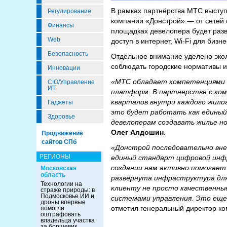
В рамках партнёрства МТС высту
Регулирование
компании «Донстрой» — от сетей 
Финансы
площадках девелопера будет ра
Web
доступ в интернет, Wi-Fi для биз
Безопасность
Отдельное внимание уделено экол
соблюдать городские нормативы 
Инновации
«МТС обладает компетенциями п
CIO/Управление
ИТ
платформ. В партнерстве с ком
кварталов внутри каждого жилог
Гаджеты
это будет работать как единый
Здоровье
девелоперам создавать жилье но
Олег Алдошин
.
Продвижение
сайтов СПб
«Донстрой последовательно вне
РЕГИОНЫ
единый стандарт цифровой инфр
создании нам активно помогает
Московская
область
развёрнута инфраструктура для 
Технологии на
клиенту не просто качественные
страже природы: в
Подмосковье ИИ и
системами управления. Это еще
дроны впервые
отметил генеральный директор к
помогли
оштрафовать
владельца участка
за борщевик