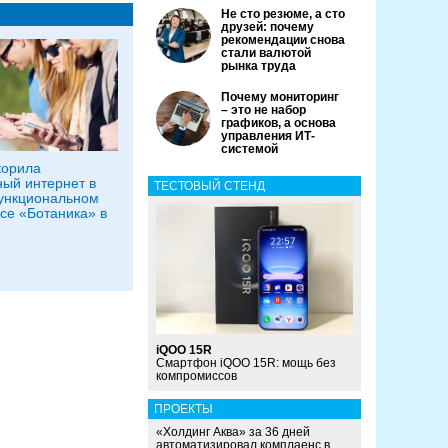
Не сто резюме, а сто
друзей: почему
рекомендации снова
стали валютой
рынка труда
Почему мониторинг
– это не набор
графиков, а основа
управления ИТ-
системой
корила
ый интернет в
ТЕСТОВЫЙ СТЕНД
ункциональном
се «Ботаника» в
iQOO 15R
Смартфон iQOO 15R: мощь без
компромиссов
ПРОЕКТЫ
«Холдинг Аква» за 36 дней
автоматизировал комплаенс в