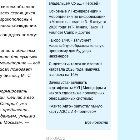
владельцем СУБД «Персей»
 систем объектов
Основные ИТ-конференции и
 всех строящихся
мероприятия по цифровизации
широкополосный
в Москве на неделе 3 - 9 августа
 видеонаблюдение.
2026 года: ИТ-Пикник, Такси, IT
Founder Camp и другие
площадках помогут
«Бюро 1440» запускает
масштабную образовательную
ений и облачных
программу для будущих
мент для «умных»
инженеров
й мониторинг — всё
Яндекс отчитался по итогам II
висах помогает
квартала 2026 года: выручка
выросла на 16%
му бизнесу МТС
Зачем устанавливать
сертификаты НУЦ Минцифры и
сформировать
как это сделать на популярных
и. Сейчас в его
операционных системах
„Остров“ уже
«Авито Авто» запустил умную
но предлагать
карту АЗС с ИИ-прогнозом
юдением, умными
и Москвы»,
—
Все новости
ИТ-КЛАСС