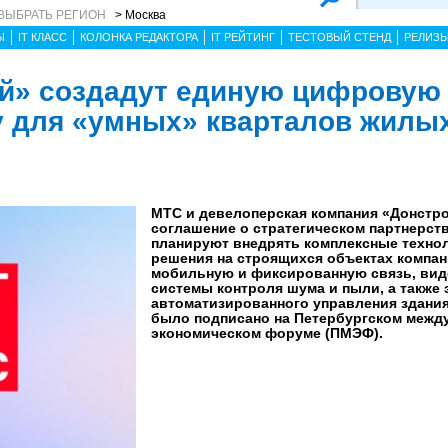
ВЫБРАТЬ РЕГИОН
> Москва
Ы
IT КЛАСС
КОЛОНКА РЕДАКТОРА
IT РЕЙТИНГ
ТЕСТОВЫЙ СТЕНД
РЕЛИЗ
й» создадут единую цифровую
 для «умных» кварталов жилы
МТС и девелоперская компания «Донстр
соглашение о стратегическом партнерст
планируют внедрять комплексные техно
решения на строящихся объектах компан
мобильную и фиксированную связь, ви
системы контроля шума и пыли, а также
автоматизированного управления здани
было подписано на Петербургском межд
экономическом форуме (ПМЭФ).