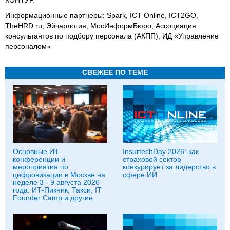
Информационные партнеры: Spark, ICT Online, ICT2GO,
TheHRD.ru, Эйчарлогия, МосИнформБюро, Ассоциация
консультантов по подбору персонала (АКПП), ИД «Управление
персоналом»
СВЕЖЕЕ ПО ТЕМЕ
Основные ИТ-
InsurtechDay 2026: как
конференции и
страховой сектор
мероприятия по
конкурирует за лидерство в
цифровизации в Москве на
сфере ИИ
неделе 3 - 9 августа 2026
года: ИТ-Пикник, Такси, IT
Founder Camp и другие