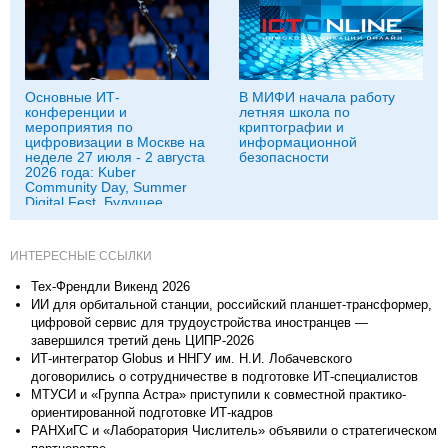
Основные ИТ-
В МИФИ начала работу
конференции и
летняя школа по
мероприятия по
криптографии и
цифровизации в Москве на
информационной
неделе 27 июля - 2 августа
безопасности
2026 года: Kuber
Community Day, Summer
Digital Fest, Будущее
исследований в
корпорациях и другие
ИНТЕРЕСНЫЕ ССЫЛКИ
Тех-Френдли Викенд 2026
ИИ для орбитальной станции, российский планшет-трансформер,
цифровой сервис для трудоустройства иностранцев —
завершился третий день ЦИПР-2026
ИТ-интегратор Globus и ННГУ им. Н.И. Лобачевского
договорились о сотрудничестве в подготовке ИТ-специалистов
МТУСИ и «Группа Астра» приступили к совместной практико-
ориентированной подготовке ИТ-кадров
РАНХиГС и «Лаборатория Числитель» объявили о стратегическом