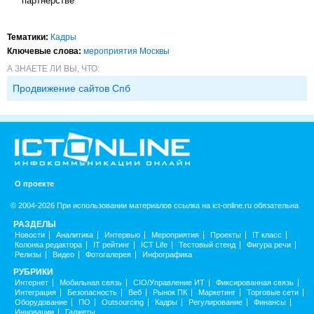
партнерстве
Тематики:
Кадры
Ключевые слова:
мероприятия Москвы
А ЗНАЕТЕ ЛИ ВЫ, ЧТО:
Продвижение сайтов Спб
О проекте
© 2004-2026 При использовании материалов ссылка на ict-online.ru обязательна
РАЗДЕЛЫ
Новости
Аналитика
Интервью
Мероприятия
Проекты
IT класс
Колонка редактора
IT рейтинг
ICT Life
Тестовый стенд
Фигура речи
Релизы
Видео
Фотогалерея
Инфографика
РУБРИКИ
Интернет
Мобильная связь
CIO/Управление ИТ
Фиксированная связь
Интеграция
Безопасность
Веб
Рынок ПК
Маркетинг
Торговые сети
Оборудование
ПО
Outsourcing
Кадры
Регулирование
Финансы
Инновации
Гаджеты