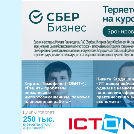
Никита Кардашин
Кирилл Тимофеев («ОБИТ»):
«ИТ-сфера сейча
«Решить проблемы,
одним из немног
связанные с
повышения эффе
импортозамещением, поможет
практически во в
планомерная работа»
экономики»
ЦИФРЫ ГОВОРЯТ
250 тыс.
кибератак отбил
«Уралкалий»