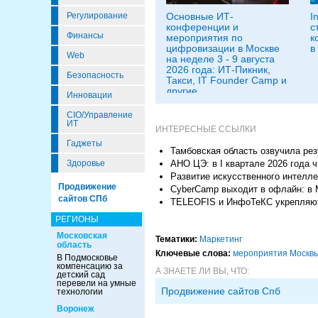
Регулирование
Основные ИТ-
I
конференции и
с
Финансы
мероприятия по
к
цифровизации в Москве
в
Web
на неделе 3 - 9 августа
2026 года: ИТ-Пикник,
Безопасность
Такси, IT Founder Camp и
другие
Инновации
CIO/Управление
ИТ
ИНТЕРЕСНЫЕ ССЫЛКИ
Гаджеты
Тамбовская область озвучила ре
Здоровье
АНО ЦЭ: в I квартале 2026 года 
Развитие искусственного интелле
Продвижение
CyberCamp выходит в офлайн: в 
сайтов СПб
TELEOFIS и ИнфоТеКС укрепляют
РЕГИОНЫ
Московская
Тематики:
Маркетинг
область
Ключевые слова:
мероприятия Москв
В Подмосковье
компенсацию за
А ЗНАЕТЕ ЛИ ВЫ, ЧТО:
детский сад
перевели на умные
Продвижение сайтов Спб
технологии
Воронеж