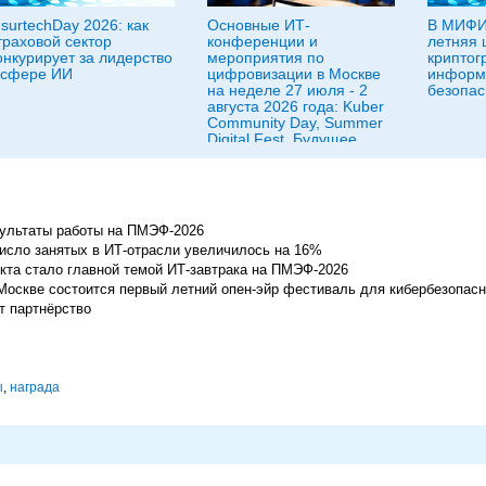
nsurtechDay 2026: как
Основные ИТ-
В МИФИ
траховой сектор
конференции и
летняя 
онкурирует за лидерство
мероприятия по
криптог
 сфере ИИ
цифровизации в Москве
информ
на неделе 27 июля - 2
безопас
августа 2026 года: Kuber
Community Day, Summer
Digital Fest, Будущее
исследований в
корпорациях и другие
зультаты работы на ПМЭФ-2026
число занятых в ИТ-отрасли увеличилось на 16%
кта стало главной темой ИТ-завтрака на ПМЭФ-2026
Москве состоится первый летний опен-эйр фестиваль для кибербезопасн
 партнёрство
ы
,
награда