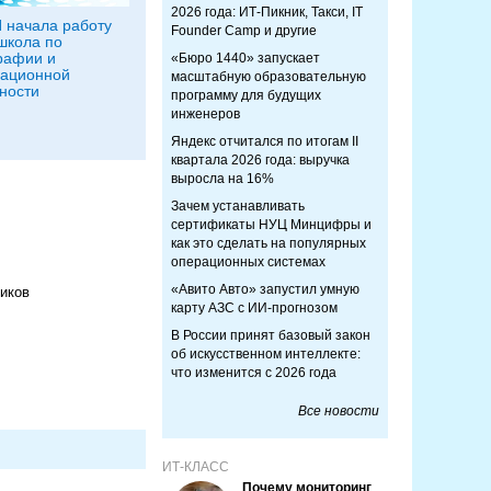
2026 года: ИТ-Пикник, Такси, IT
 начала работу
Founder Camp и другие
школа по
рафии и
«Бюро 1440» запускает
ационной
масштабную образовательную
ности
программу для будущих
инженеров
Яндекс отчитался по итогам II
квартала 2026 года: выручка
выросла на 16%
Зачем устанавливать
сертификаты НУЦ Минцифры и
как это сделать на популярных
операционных системах
«Авито Авто» запустил умную
иков
карту АЗС с ИИ-прогнозом
В России принят базовый закон
об искусственном интеллекте:
что изменится с 2026 года
Все новости
ИТ-КЛАСС
Почему мониторинг