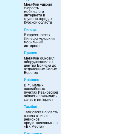
МегаФон удвоил
скорость
мобильного
интернета в
крупных городах
Курской области
Липецк
В окрестностях
Липецка ускорили
мобильный
интернет
Брянск
МегаФон обновил
оборудование от
центра Брянска до
отдаленных Белых
Берегов
Иваново
В 75 малых
населённых
пунктах Ивановской
области появились
связь и интернет
Тамбов
Тамбовская область
вошла в число
регионов,
представленных на
«ВК Места»
Смоленск