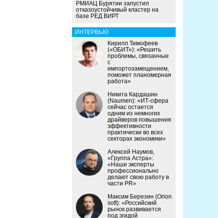
РМИАЦ Бурятии запустил
отказоустойчивый кластер на
базе РЕД ВИРТ
ИНТЕРВЬЮ
Кирилл Тимофеев
(«ОБИТ»): «Решить
проблемы, связанные
с
импортозамещением,
поможет планомерная
работа»
Никита Кардашин
(Naumen): «ИТ-сфера
сейчас остается
одним из немногих
драйверов повышения
эффективности
практически во всех
секторах экономики»
Алексей Наумов,
«Группа Астра»:
«Наши эксперты
профессионально
делают свою работу в
части PR»
Максим Березин (Orion
soft): «Российский
рынок развивается
под эгидой