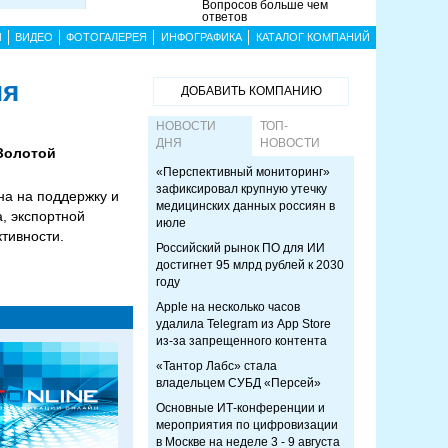
Вопросов больше чем
ответов
Ы
ВИДЕО
ФОТОГАЛЕРЕЯ
ИНФОГРАФИКА
КАТАЛОГ КОМПАНИЙ
ия
ДОБАВИТЬ КОМПАНИЮ
НОВОСТИ
ТОП-
ДНЯ
НОВОСТИ
Золотой
«Перспективный мониторинг»
зафиксировал крупную утечку
а на поддержку и
медицинских данных россиян в
, экспортной
июле
тивности.
Российский рынок ПО для ИИ
достигнет 95 млрд рублей к 2030
году
Apple на несколько часов
удалила Telegram из App Store
из-за запрещенного контента
«Тантор Лабс» стала
владельцем СУБД «Персей»
Основные ИТ-конференции и
мероприятия по цифровизации
в Москве на неделе 3 - 9 августа