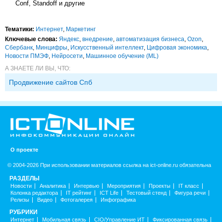
Conf, Standoff и другие
Тематики:
Интернет
,
Маркетинг
Ключевые слова:
Яндекс
,
внедрение
,
автоматизация бизнеса
,
Ozon
,
Сбербанк
,
Минцифры
,
Искусственный интеллект
,
Цифровая экономика
,
Новости ПМЭФ
,
Нейросети
,
Машинное обучение (ML)
А ЗНАЕТЕ ЛИ ВЫ, ЧТО:
Продвижение сайтов Спб
О проекте
© 2004-2026 При использовании материалов ссылка на ict-online.ru обязательна
РАЗДЕЛЫ
Новости
Аналитика
Интервью
Мероприятия
Проекты
IT класс
Колонка редактора
IT рейтинг
ICT Life
Тестовый стенд
Фигура речи
Релизы
Видео
Фотогалерея
Инфографика
РУБРИКИ
Интернет
Мобильная связь
CIO/Управление ИТ
Фиксированная связь