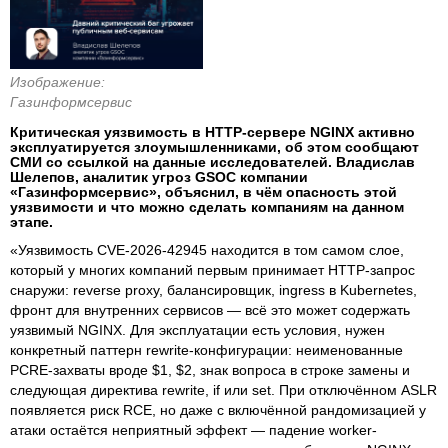
Изображение:
Газинформсервис
Критическая уязвимость в HTTP-сервере NGINX активно
эксплуатируется злоумышленниками, об этом сообщают
СМИ со ссылкой на данные исследователей. Владислав
Шелепов, аналитик угроз GSOC компании
«Газинформсервис», объяснил, в чём опасность этой
уязвимости и что можно сделать компаниям на данном
этапе.
«Уязвимость CVE-2026-42945 находится в том самом слое,
который у многих компаний первым принимает HTTP-запрос
снаружи: reverse proxy, балансировщик, ingress в Kubernetes,
фронт для внутренних сервисов — всё это может содержать
уязвимый NGINX. Для эксплуатации есть условия, нужен
конкретный паттерн rewrite-конфигурации: неименованные
PCRE-захваты вроде $1, $2, знак вопроса в строке замены и
следующая директива rewrite, if или set. При отключённом ASLR
появляется риск RCE, но даже с включённой рандомизацией у
атаки остаётся неприятный эффект — падение worker-