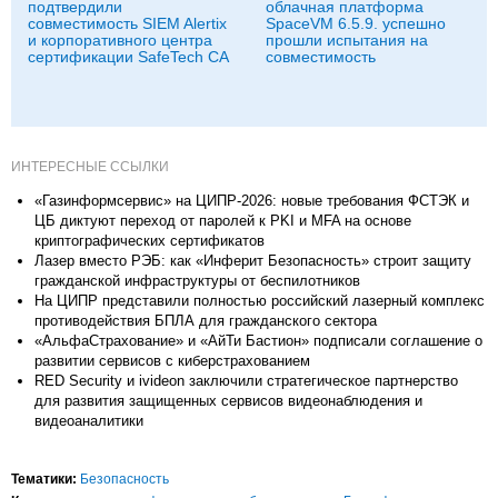
подтвердили
облачная платформа
совместимость SIEM Alertix
SpaceVM 6.5.9. успешно
и корпоративного центра
прошли испытания на
сертификации SafeTech CA
совместимость
ИНТЕРЕСНЫЕ ССЫЛКИ
«Газинформсервис» на ЦИПР-2026: новые требования ФСТЭК и
ЦБ диктуют переход от паролей к PKI и MFA на основе
криптографических сертификатов
Лазер вместо РЭБ: как «Инферит Безопасность» строит защиту
гражданской инфраструктуры от беспилотников
На ЦИПР представили полностью российский лазерный комплекс
противодействия БПЛА для гражданского сектора
«АльфаСтрахование» и «АйТи Бастион» подписали соглашение о
развитии сервисов с киберстрахованием
RED Security и ivideon заключили стратегическое партнерство
для развития защищенных сервисов видеонаблюдения и
видеоаналитики
Тематики:
Безопасность