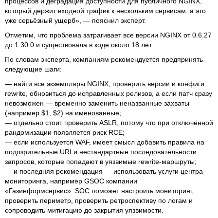
процессов и деградация доступности для публичного NGINX,
который держит входной трафик к нескольким сервисам, а это
уже серьёзный ущерб», — пояснил эксперт.
Отметим, что проблема затрагивает все версии NGINX от 0.6.27
до 1.30.0 и существовала в коде около 18 лет.
По словам эксперта, компаниям рекомендуется предпринять
следующие шаги:
— найти все экземпляры NGINX, проверить версии и конфиги
rewrite, обновиться до исправленных релизов, а если патч сразу
невозможен — временно заменить неназванные захваты
(например $1, $2) на именованные;
— отдельно стоит проверить ASLR, потому что при отключённой
рандомизации появляется риск RCE;
— если используется WAF, имеет смысл добавить правила на
подозрительные URI и нестандартные последовательности
запросов, которые попадают в уязвимые rewrite-маршруты;
— и последняя рекомендация — использовать услуги центра
мониторинга, например GSOC компании
«Газинформсервис». SOC поможет настроить мониторинг,
проверить периметр, проверить ретроспективу по логам и
сопроводить митигацию до закрытия уязвимости.