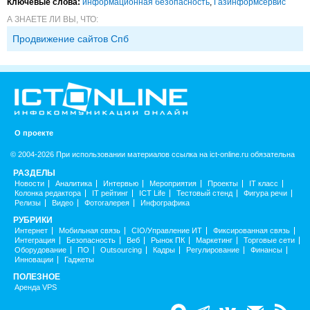
Ключевые слова:
информационная безопасность
,
Газинформсервис
А ЗНАЕТЕ ЛИ ВЫ, ЧТО:
Продвижение сайтов Спб
О проекте
© 2004-2026 При использовании материалов ссылка на ict-online.ru обязательна
РАЗДЕЛЫ
Новости
Аналитика
Интервью
Мероприятия
Проекты
IT класс
Колонка редактора
IT рейтинг
ICT Life
Тестовый стенд
Фигура речи
Релизы
Видео
Фотогалерея
Инфографика
РУБРИКИ
Интернет
Мобильная связь
CIO/Управление ИТ
Фиксированная связь
Интеграция
Безопасность
Веб
Рынок ПК
Маркетинг
Торговые сети
Оборудование
ПО
Outsourcing
Кадры
Регулирование
Финансы
Инновации
Гаджеты
ПОЛЕЗНОЕ
Аренда VPS