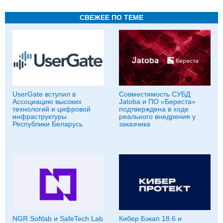
СВЕЖЕЕ ПО ТЕМЕ
UserGate вступил в
Совместимость СУБД
Ассоциацию высоких
Jatoba и ПО «Береста»
технологий и цифровой
подтверждена в ходе
инфраструктуры
реального внедрения у
Республики Беларусь
заказчика
NGR Softlab и SafeTech Lab
Кибер Бэкап 18.6 и