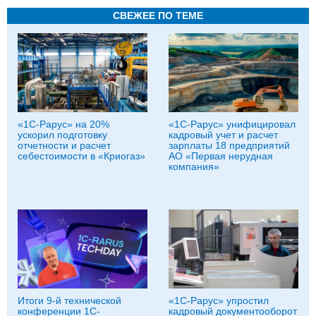
СВЕЖЕЕ ПО ТЕМЕ
«1С-Рарус» на 20%
«1С-Рарус» унифицировал
ускорил подготовку
кадровый учет и расчет
отчетности и расчет
зарплаты 18 предприятий
себестоимости в «Криогаз»
АО «Первая нерудная
компания»
Итоги 9-й технической
«1С‑Рарус» упростил
конференции 1C-
кадровый документооборот