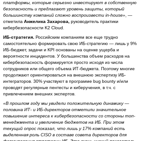
платформы, которые серьезно инвестируют в собственную
безопасность и предлагают уровень защиты, который
большинству компаний сложно воспроизвести in-house»
, —
отметила
Анжелика Захарова,
руководитель практики
кибербезопасности K2 Cloud.
ИБ-стратегия.
Российским компаниям все еще трудно
самостоятельно формировать свою ИБ-стратегию — лишь у 9%
ИБ-бюджет, задачи и KPI основаны на оценке ущерба и
вероятности инцидентов. У большинства объем расходов на
кибербезопасность формируется просто исходя из числа
сотрудников или общего объема ИТ-бюджета. Поэтому многие
продолжают ориентироваться на внешнюю экспертизу ИБ-
интеграторов. 30% участвуют в программе bug bounty и/или
проводят регулярные пентесты и киберучения, в т.ч. с
привлечением внешних экспертов.
«В прошлом году мы увидели положительную динамику —
половина ИТ- и ИБ-директоров отметили значительное
повышение интереса к кибербезопасности со стороны топ-
менеджмента и увеличение бюджетов на ИБ. При этом
текущий опрос показал, что лишь у 17% компаний есть
выделенная роль CISO в составе совета директоров для
формирования стратегии ИБ. Это очень низкий показатель.