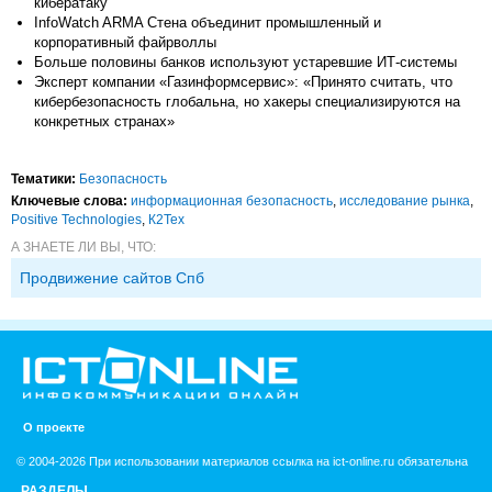
кибератаку
InfoWatch ARMA Стена объединит промышленный и
корпоративный файрволлы
Больше половины банков используют устаревшие ИТ-системы
Эксперт компании «Газинформсервис»: «Принято считать, что
кибербезопасность глобальна, но хакеры специализируются на
конкретных странах»
Тематики:
Безопасность
Ключевые слова:
информационная безопасность
,
исследование рынка
,
Positive Technologies
,
К2Тех
А ЗНАЕТЕ ЛИ ВЫ, ЧТО:
Продвижение сайтов Спб
О проекте
© 2004-2026 При использовании материалов ссылка на ict-online.ru обязательна
РАЗДЕЛЫ