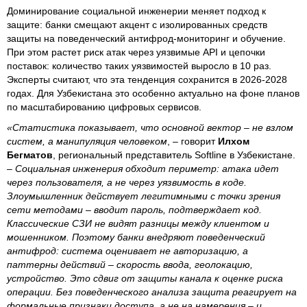
Доминирование социальной инженерии меняет подход к
защите: банки смещают акцент с изолированных средств
защиты на поведенческий антифрод-мониторинг и обучение.
При этом растет риск атак через уязвимые API и цепочки
поставок: количество таких уязвимостей выросло в 10 раз.
Эксперты считают, что эта тенденция сохранится в 2026-2028
годах. Для Узбекистана это особенно актуально на фоне планов
по масштабированию цифровых сервисов.
«Статистика показывает, что основной вектор – не взлом
систем, а манипуляция человеком
, – говорит
Илхом
Бегматов
, региональный представитель Softline в Узбекистане.
–
Социальная инженерия обходит периметр: атака идет
через пользователя, а не через уязвимость в коде.
Злоумышленник действует легитимными с точки зрения
сети методами – вводит пароль, подтверждает код.
Классические СЗИ не видят разницы между клиентом и
мошенником. Поэтому банки внедряют поведенческий
антифрод: система оценивает не авторизацию, а
паттерны действий – скорость ввода, геолокацию,
устройство. Это сдвиг от защиты канала к оценке риска
операции. Без поведенческого анализа защита реагирует на
формальные признаки доступа, а не на намерения – и