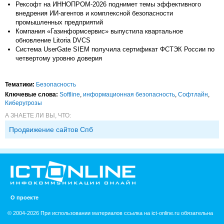
Рексофт на ИННОПРОМ-2026 поднимет темы эффективного
внедрения ИИ-агентов и комплексной безопасности
промышленных предприятий
Компания «Газинформсервис» выпустила квартальное
обновление Litoria DVCS
Система UserGate SIEM получила сертификат ФСТЭК России по
четвертому уровню доверия
Тематики:
Безопасность
Ключевые слова:
Softline
,
информационная безопасность
,
Софтлайн
,
Киберугрозы
А ЗНАЕТЕ ЛИ ВЫ, ЧТО:
Продвижение сайтов Спб
О проекте
© 2004-2026 При использовании материалов ссылка на ict-online.ru обязательна