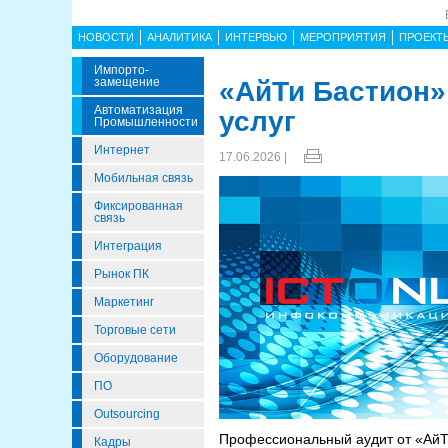
НОВОСТИ
АНАЛИТИКА
ИНТЕРВЬЮ
МЕРОПРИЯТИЯ
ПРОЕКТ
Импорто­
Замещение
«АйТи Бастион
Автоматизация
услуг
Промышленности
Интернет
17.06.2026 |
Мобильная связь
Фиксированная
связь
Интеграция
Рынок ПК
Маркетинг
Торговые сети
Оборудование
ПО
Outsourcing
Профессиональный аудит от «АйТи
Кадры