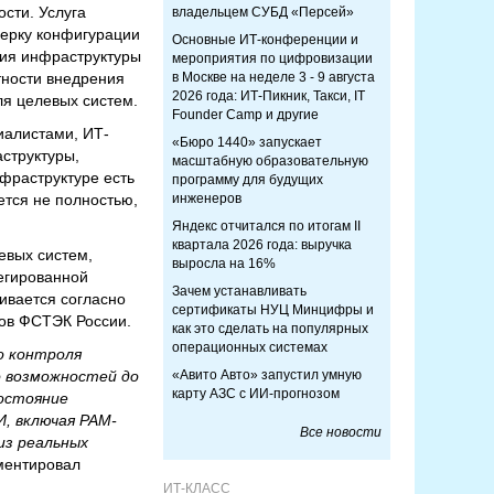
сти. Услуга
владельцем СУБД «Персей»
верку конфигурации
Основные ИТ-конференции и
ния инфраструктуры
мероприятия по цифровизации
тности внедрения
в Москве на неделе 3 - 9 августа
2026 года: ИТ-Пикник, Такси, IT
ля целевых систем.
Founder Camp и другие
иалистами, ИТ-
«Бюро 1440» запускает
структуры,
масштабную образовательную
фраструктуре есть
программу для будущих
ется не полностью,
инженеров
Яндекс отчитался по итогам II
квартала 2026 года: выручка
евых систем,
выросла на 16%
егированной
Зачем устанавливать
ивается согласно
сертификаты НУЦ Минцифры и
зов ФСТЭК России.
как это сделать на популярных
операционных системах
о контроля
о возможностей до
«Авито Авто» запустил умную
карту АЗС с ИИ-прогнозом
состояние
, включая PAM-
Все новости
из реальных
ментировал
ИТ-КЛАСС