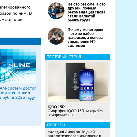
Не сто резюме, а сто
вилегированного
друзей: почему
рекомендации снова
базой по ним. В
стали валютой
рмы и план
рынка труда
.
Почему мониторинг
– это не набор
графиков, а основа
управления ИТ-
системой
ТЕСТОВЫЙ СТЕНД
AM-систем достиг
ия и составил
 руб. в 2025 году
iQOO 15R
Смартфон iQOO 15R: мощь без
компромиссов
ПРОЕКТЫ
«Холдинг Аква» за 36 дней
автоматизировал комплаенс в