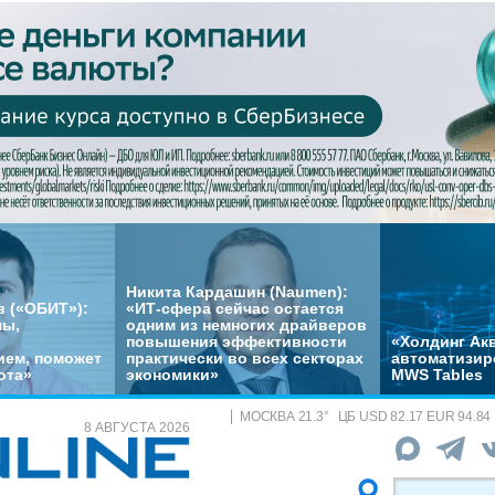
Никита Кардашин (Naumen):
 («ОБИТ»):
«ИТ-сфера сейчас остается
мы,
одним из немногих драйверов
повышения эффективности
«Холдинг Акв
ем, поможет
практически во всех секторах
автоматизир
ота»
экономики»
MWS Tables
МОСКВА
21.3
°
ЦБ
USD 82.17 EUR 94.84
8 АВГУСТА 2026