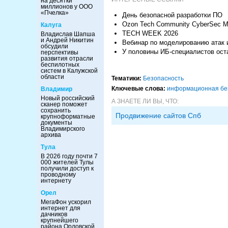
на десятки
миллионов у ООО
«Пчелка»
День безопасной разработки ПО
Ozon Tech Community CyberSec M
Калуга
TECH WEEK 2026
Владислав Шапша
и Андрей Никитин
Вебинар по моделированию атак 
обсудили
У половины ИБ-специалистов оста
перспективы
развития отрасли
беспилотных
систем в Калужской
области
Тематики:
Безопасность
Ключевые слова:
информационная бе
Владимир
Новый российский
А ЗНАЕТЕ ЛИ ВЫ, ЧТО:
сканер поможет
сохранить
Продвижение сайтов Спб
крупноформатные
документы
Владимирского
архива
Тула
В 2026 году почти 7
000 жителей Тулы
получили доступ к
проводному
интернету
Орел
МегаФон ускорил
интернет для
дачников
крупнейшего
района Орловской