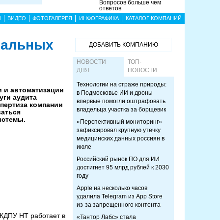
Вопросов больше чем
ответов
Ы
ВИДЕО
ФОТОГАЛЕРЕЯ
ИНФОГРАФИКА
КАТАЛОГ КОМПАНИЙ
нальных
ДОБАВИТЬ КОМПАНИЮ
НОВОСТИ
ТОП-
ДНЯ
НОВОСТИ
Технологии на страже природы:
и и автоматизации
в Подмосковье ИИ и дроны
уги аудита
впервые помогли оштрафовать
спертиза компании
владельца участка за борщевик
ваться
истемы.
«Перспективный мониторинг»
зафиксировал крупную утечку
медицинских данных россиян в
июле
Российский рынок ПО для ИИ
достигнет 95 млрд рублей к 2030
году
Apple на несколько часов
удалила Telegram из App Store
из-за запрещенного контента
СКДПУ НТ работает в
«Тантор Лабс» стала