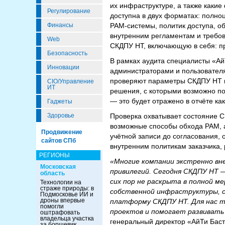
их инфраструктуре, а также каки
Регулирование
доступна в двух форматах: полно
Финансы
PAM-системы, политик доступа, о
внутренним регламентам и требов
Web
СКДПУ НТ, включающую в себя: пр
Безопасность
В рамках аудита специалисты «Ай
Инновации
администраторами и пользовател
проверяют параметры СКДПУ НТ и
CIO/Управление
ИТ
решения, с которыми возможно по
— это будет отражено в отчёте ка
Гаджеты
Здоровье
Проверка охватывает состояние С
возможные способы обхода PAM, 
Продвижение
учётной записи до согласования, 
сайтов СПб
внутренним политикам заказчика,
РЕГИОНЫ
«Многие компании экстренно вн
Московская
привилегий. Сегодня СКДПУ НТ 
область
сих пор не раскрыта в полной м
Технологии на
страже природы: в
собственной инфраструктуры, с
Подмосковье ИИ и
дроны впервые
платформу СКДПУ НТ. Для нас та
помогли
проектов и помогает развивать 
оштрафовать
владельца участка
генеральный директор «АйТи Бас
за борщевик