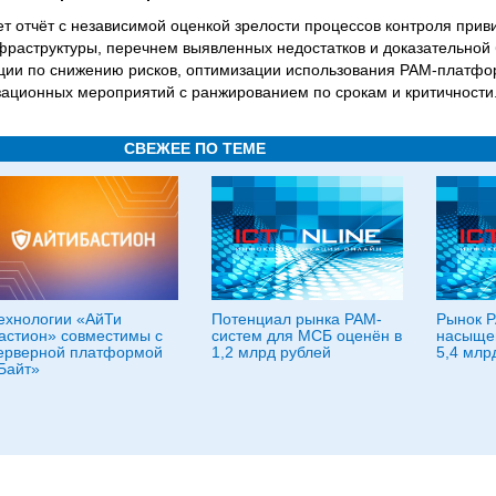
ет отчёт с независимой оценкой зрелости процессов контроля при
нфраструктуры, перечнем выявленных недостатков и доказательной 
ации по снижению рисков, оптимизации использования PAM-платфо
зационных мероприятий с ранжированием по срокам и критичности
СВЕЖЕЕ ПО ТЕМЕ
ехнологии «АйТи
Потенциал рынка PAM-
Рынок P
астион» совместимы с
систем для МСБ оценён в
насыщен
ерверной платформой
1,2 млрд рублей
5,4 млрд
Байт»