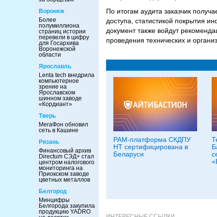
По итогам аудита заказчик получа
Воронеж
Более
доступа, статистикой покрытия и
полумиллиона
документ также войдут рекоменд
страниц истории
перевели в цифру
проведения технических и органи
для Госархива
Воронежской
области
Ярославль
Lenta tech внедрила
компьютерное
зрение на
Ярославском
шинном заводе
«Кордиант»
Тверь
МегаФон обновил
сеть в Кашине
PAM-платформа СКДПУ
Т
Рязань
НТ сертифицирована в
Б
Финансовый архив
Беларуси
с
Directum СЭД+ стал
«
центром налогового
мониторинга на
Приокском заводе
цветных металлов
Белгород
Минцифры
Белгорода закупила
продукцию YADRO
ИНТЕРЕСНЫЕ ССЫЛКИ