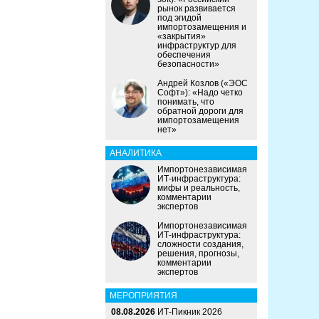
рынок развивается
под эгидой
импортозамещения и
«закрытия»
инфраструктур для
обеспечения
безопасности»
Андрей Козлов («ЭОС
Софт»): «Надо четко
понимать, что
обратной дороги для
импортозамещения
нет»
АНАЛИТИКА
Импортонезависимая
ИТ-инфраструктура:
мифы и реальность,
комментарии
экспертов
Импортонезависимая
ИТ-инфраструктура:
сложности создания,
решения, прогнозы,
комментарии
экспертов
МЕРОПРИЯТИЯ
08.08.2026
ИТ-Пикник 2026