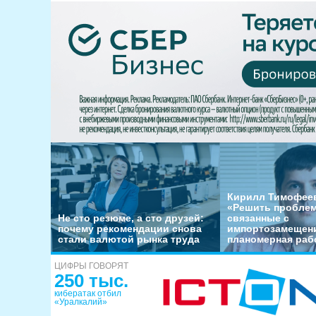
Кирилл Тимофеев
«Решить пробле
Не сто резюме, а сто друзей:
связанные с
почему рекомендации снова
импортозамещени
стали валютой рынка труда
планомерная раб
ЦИФРЫ ГОВОРЯТ
250 тыс.
кибератак отбил
«Уралкалий»