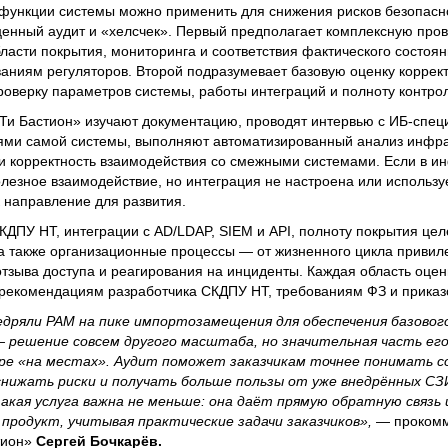
е функции системы можно применить для снижения рисков безопасно
ценный аудит и «хелсчек». Первый предполагает комплексную про
бласти покрытия, мониторинга и соответствия фактического состоя
аниям регуляторов. Второй подразумевает базовую оценку коррек
оверку параметров системы, работы интеграций и полноту контро
Ти Бастион» изучают документацию, проводят интервью с ИБ-спец
ями самой системы, выполняют автоматизированный анализ инфра
 корректность взаимодействия со смежными системами. Если в ин
лезное взаимодействие, но интеграция не настроена или использу
к направление для развития.
КДПУ НТ, интеграции с AD/LDAP, SIEM и API, полноту покрытия цел
а также организационные процессы — от жизненного цикла привил
отзыва доступа и реагирования на инциденты. Каждая область оцен
 рекомендациям разработчика СКДПУ НТ, требованиям ФЗ и прика
едряли PAM на пике импортозамещения для обеспечения базовог
— решение совсем другого масштаба, но значительная часть ег
ере «на местах». Аудит поможет заказчикам точнее понимать 
нижать риски и получать больше пользы от уже внедрённых СЗИ
кая услуга важна не меньше: она даёт прямую обратную связь 
продукт, учитывая практические задачи заказчиков»,
— проком
тион»
Сергей Бочкарёв.