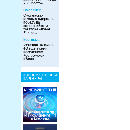
«ВК Места»
Смоленск
Смоленская
команда одержала
победу на
всероссийском
хакатоне «Кубок
Енисея»
Кострома
МегаФон включил
4G ещё в семи
поселениях
Костромской
области
ИНФОРМАЦИОННЫЕ
ПАРТНЕРЫ