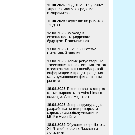
11.08.2026
РЕД ВРМ + РЕД АДМ:
Управляемая VDI-среда без
компромиссов
11.08.2026
Обучение по работе с
ЭПД в 1С
12.08.2026
За вклад в
безопасность цифрового
будущего. Прием заявок
13.08.2026
Т1 x ГК «Юзтех»:
Системный анализ
13.08.2026
Новые регуляторные
требования и практика эмитентов
в области защиты инсайдерской
информации и предотвращения
манипулирования финансовым
рынком
18.08.2026
Техническая планерка:
как мигрировать на Astra Linux с
помощью Astra Migration
18.08.2026
Инфраструктура для
разработки на гиперскорости:
сервисы самообслуживания и
MCP в HyperDrive
18.08.2026
Обучение по работе с
ЭПД в веб-версиях Диадока и
Логистики