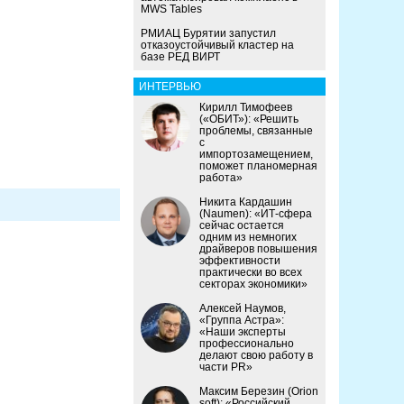
MWS Tables
РМИАЦ Бурятии запустил
отказоустойчивый кластер на
базе РЕД ВИРТ
ИНТЕРВЬЮ
Кирилл Тимофеев
(«ОБИТ»): «Решить
проблемы, связанные
с
импортозамещением,
поможет планомерная
работа»
Никита Кардашин
(Naumen): «ИТ-сфера
сейчас остается
одним из немногих
драйверов повышения
эффективности
практически во всех
секторах экономики»
Алексей Наумов,
«Группа Астра»:
«Наши эксперты
профессионально
делают свою работу в
части PR»
Максим Березин (Orion
soft): «Российский