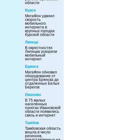
области
Курск
МегаФон удвоил
скорость
мобильного
интернета в
крупных городах
Курской области
Липецк
В окрестностях
Липецка ускорили
мобильный
интернет
Брянск
МегаФон обновил
оборудование от
центра Брянска до
отдаленных Белых
Берегов
Иваново
В 75 малых
населённых
пунктах Ивановской
области появились
связь и интернет
Тамбов
Тамбовская область
вошла в число
регионов,
представленных на