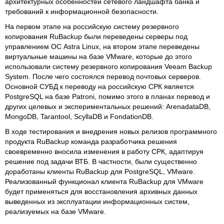
архитектурных особенностей сетевого ландшафта банка и
требований к информационной безопасности.
На первом этапе на российскую систему резервного
копирования RuBackup были переведены серверы под
управлением ОС Astra Linux, на втором этапе переведены
виртуальные машины на базе VMware, которые до этого
использовали систему резервного копирования Veeam Backup
System. После чего состоялся перевод почтовых серверов.
Основной СУБД к переводу на российскую СРК является
PostgreSQL на базе Patroni, помимо этого в планах перевод и
других целевых и экспериментальных решений: ArenadataDB,
MongoDB, Tarantool, ScyllaDB и FondationDB.
В ходе тестирования и внедрения новых релизов программного
продукта RuBackup команда разработчика решения
своевременно вносила изменения в работу СРК, адаптируя
решение под задачи ВТБ. В частности, были существенно
доработаны клиенты RuBackup для PostgreSQL, VMware.
Реализованный функционал клиента RuBackup для VMware
будет применяться для восстановления архивных данных
выведенных из эксплуатации информационных систем,
реализуемых на базе VMware.