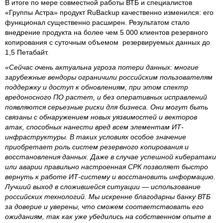
В итоге по мере совместной работы ВТБ и специалистов
«Группы Астра» продукт RuBackup качественно изменился: его
функционал существенно расширен. Результатом стало
внедрение продукта на более чем 5 000 клиентов резервного
копирования с суточным объемом резервируемых данных до
1,5 Петабайт.
«Сейчас очень актуальна угроза потери данных: многие
зарубежные вендоры ограничили российским пользователям
поддержку и доступ к обновлениям, при этом спектр
вредоносного ПО растет, и без оперативных исправлений
появляются серьезные риски для бизнеса. Они могут быть
связаны с обнаружением новых уязвимостей и векторов
атак, способных нанести вред всем элементам ИТ-
инфраструктуры. В таких условиях особое значение
приобретает роль систем резервного копирования и
восстановления данных. Даже в случае успешной кибератаки
или аварии правильно настроенная СРК позволяет быстро
вернуть к работе ИТ-систему и восстановить информацию.
Лучший выход в сложившейся ситуации — использование
российских технологий. Мы искренне благодарны банку ВТБ
за доверие и уверены, что сможем соответствовать его
ожиданиям, так как уже убедились на собственном опыте в