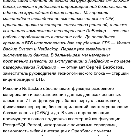
наибольшей степени отвечала бы функциональным задачам
банка, включая требования информационной безопасности
одного из крупнейших банков страны. Мы провели
масштабное исследование имеющихся на рынке СРК,
проанализировав некоторое количество решений, а также
выполнили комплексное тестирование RuBackup — все эти
работы продолжались в течение года. До последнего
времени в ВТБ использовались две зарубежные СРК — Veeam
Backup System и NetBackup. Первая уже выведена из
эксплуатации банком. В дальнейшем мы намерены
постепенно вывести из эксплуатации и NetBackup – по мере
разворачивания RuBackup»,
— отмечает
Сергей Безбогов,
заместитель руководителя технологического блока — старший
вице-президент ВТБ.
Решение RuBackup обеспечивает функцию резервного
копирования и восстановления данных для всех основных
элементов ИТ-инфрастуктуры банка: виртуальных машин,
физических серверов, бизнес-приложений, систем управления
базами данных (СУБД) и др. В число определяющих
преимуществ вошла поддержка кластерной конфигурации
PostgreSQL Patroni, интеграция с почтовыми серверами,
возможность гибкой интеграции с OpenStack с учётом