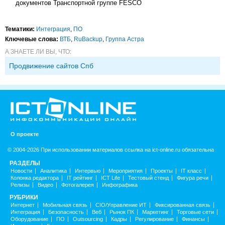
документов Транспортной группе FESCO
Тематики:
Интеграция
,
ПО
Ключевые слова:
ВТБ
,
RuBackup
,
Группа Астра
А ЗНАЕТЕ ЛИ ВЫ, ЧТО:
Продвижение сайтов Спб
О проекте
© 2004-2026 При использовании материалов ссылка на ict-online.ru обязательна
РАЗДЕЛЫ
Новости
Аналитика
Интервью
Мероприятия
Проекты
IT класс
Колонка редактора
IT рейтинг
ICT Life
Тестовый стенд
Фигура речи
Релизы
Видео
Фотогалерея
Инфографика
РУБРИКИ
Интернет
Мобильная связь
CIO/Управление ИТ
Фиксированная связь
Интеграция
Безопасность
Веб
Рынок ПК
Маркетинг
Торговые сети
Оборудование
ПО
Outsourcing
Кадры
Регулирование
Финансы