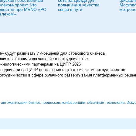
апускает собственный
сеть на ЦКАДе для
фискали
елеком-проект. Что
повышения качества
Московс
звестно про MVNO «РО
связи в пути
метроп
елеком»
ие» будут развивать ИИ-решения для страхового бизнеса
рация» заключили соглашение о сотрудничестве
ехнологическими партнерами на ЦИПР 2026
подписали на ЦИПР соглашение о стратегическом сотрудничестве
 сотрудничество в сфере облачного развертывания платформенных реше
,
автоматизация бизнес процессов
,
конференция
,
облачные технологии
,
Иску