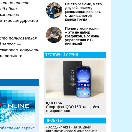
лит не просто
Не сто резюме, а сто
друзей: почему
ей обоих
рекомендации снова
ном итоге
стали валютой
рынка труда
нтировал директор
Почему мониторинг
– это не набор
графиков, а основа
осто пользоваться
управления ИТ-
й запрос —
системой
ляторов, получать
ТЕСТОВЫЙ СТЕНД
нерального
iQOO 15R
Смартфон iQOO 15R: мощь без
компромиссов
ПРОЕКТЫ
«Холдинг Аква» за 36 дней
обеспечил сервис
автоматизировал комплаенс в