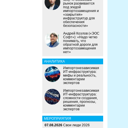
рынок развивается
под эгидой
импортозамещения и
«закрытия»
инфраструктур для
обеспечения
безопасности»
Андрей Козлов («ЭОС
Софт»): «Надо четко
понимать, что
обратной дороги для
импортозамещения
нет»
АНАЛИТИКА
Импортонезависимая
ИТ-инфраструктура:
мифы и реальность,
комментарии
экспертов
Импортонезависимая
ИТ-инфраструктура:
сложности создания,
решения, прогнозы,
комментарии
экспертов
МЕРОПРИЯТИЯ
07.08.2026
Свои люди 2026