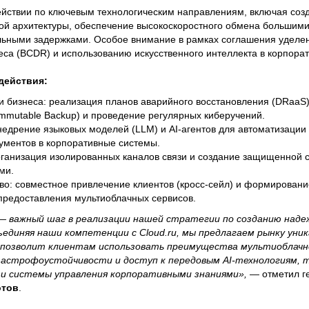
ействии по ключевым технологическим направлениям, включая соз
ой архитектуры, обеспечение высокоскоростного обмена большим
альными задержками. Особое внимание в рамках соглашения уделе
са (BCDR) и использованию искусственного интеллекта в корпорат
действия:
 бизнеса: реализация планов аварийного восстановления (DRaaS)
mmutable Backup) и проведение регулярных киберучений.
недрение языковых моделей (LLM) и AI-агентов для автоматизации
трументов в корпоративные системы.
рганизация изолированных каналов связи и создание защищенной 
ми.
во: совместное привлечение клиентов (кросс-сейл) и формировани
 предоставления мультиоблачных сервисов.
— важный шаг в реализации нашей стратегии по созданию надеж
ъединяя наши компетенции с Cloud.ru, мы предлагаем рынку уни
 позволит клиентам использовать преимущества мультиоблачно
тастрофоустойчивости и доступ к передовым AI-технологиям, 
и системы управления корпоративными знаниями»,
— отметил г
отов
.