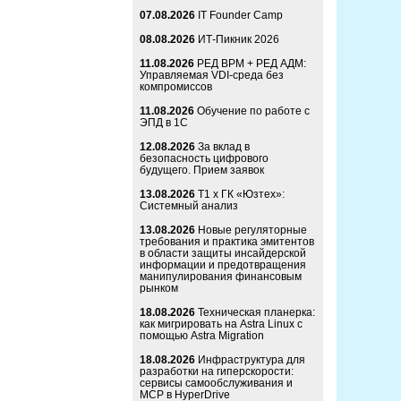
07.08.2026
IT Founder Camp
08.08.2026
ИТ-Пикник 2026
11.08.2026
РЕД ВРМ + РЕД АДМ:
Управляемая VDI-среда без
компромиссов
11.08.2026
Обучение по работе с
ЭПД в 1С
12.08.2026
За вклад в
безопасность цифрового
будущего. Прием заявок
13.08.2026
Т1 x ГК «Юзтех»:
Системный анализ
13.08.2026
Новые регуляторные
требования и практика эмитентов
в области защиты инсайдерской
информации и предотвращения
манипулирования финансовым
рынком
18.08.2026
Техническая планерка:
как мигрировать на Astra Linux с
помощью Astra Migration
18.08.2026
Инфраструктура для
разработки на гиперскорости:
сервисы самообслуживания и
MCP в HyperDrive