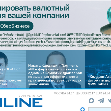
Никита Кардашин (Naumen):
 («ОБИТ»):
«ИТ-сфера сейчас остается
мы,
одним из немногих драйверов
повышения эффективности
«Холдинг Акв
ем, поможет
практически во всех секторах
автоматизир
ота»
экономики»
MWS Tables
МОСКВА
24.1
°
ЦБ
USD 82.17 EUR 94.84
7 АВГУСТА 2026