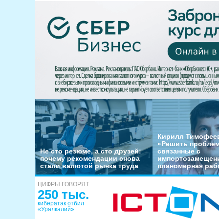
Кирилл Тимофеев
«Решить пробле
Не сто резюме, а сто друзей:
связанные с
почему рекомендации снова
импортозамещени
стали валютой рынка труда
планомерная раб
ЦИФРЫ ГОВОРЯТ
250 тыс.
кибератак отбил
«Уралкалий»