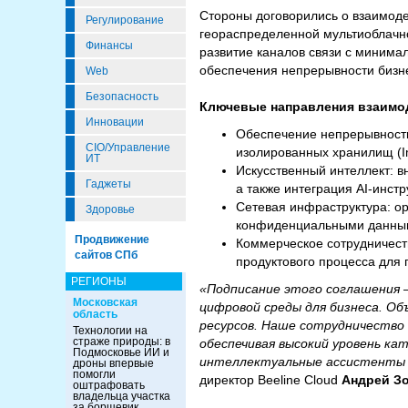
Стороны договорились о взаимод
Регулирование
геораспределенной мультиоблачн
Финансы
развитие каналов связи с миним
обеспечения непрерывности бизне
Web
Безопасность
Ключевые направления взаимо
Инновации
Обеспечение непрерывности
CIO/Управление
изолированных хранилищ (I
ИТ
Искусственный интеллект: в
Гаджеты
а также интеграция AI-инс
Сетевая инфраструктура: о
Здоровье
конфиденциальными данны
Продвижение
Коммерческое сотрудничест
сайтов СПб
продуктового процесса для
РЕГИОНЫ
«Подписание этого соглашения 
Московская
цифровой среды для бизнеса. Об
область
ресурсов. Наше сотрудничество
Технологии на
страже природы: в
обеспечивая высокий уровень ка
Подмосковье ИИ и
интеллектуальные ассистенты 
дроны впервые
помогли
директор Beeline Cloud
Андрей З
оштрафовать
владельца участка
за борщевик