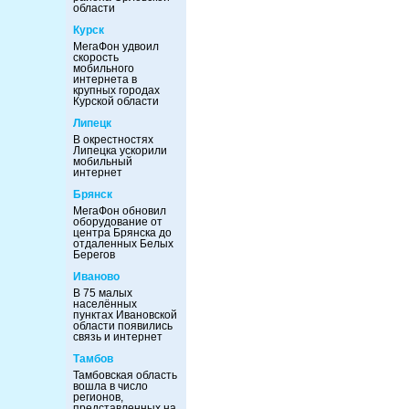
области
Курск
МегаФон удвоил
скорость
мобильного
интернета в
крупных городах
Курской области
Липецк
В окрестностях
Липецка ускорили
мобильный
интернет
Брянск
МегаФон обновил
оборудование от
центра Брянска до
отдаленных Белых
Берегов
Иваново
В 75 малых
населённых
пунктах Ивановской
области появились
связь и интернет
Тамбов
Тамбовская область
вошла в число
регионов,
представленных на