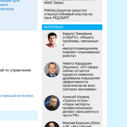
зации для
MWS Tables
кого
олитена
РМИАЦ Бурятии запустил
отказоустойчивый кластер на
базе РЕД ВИРТ
ИНТЕРВЬЮ
Кирилл Тимофеев
(«ОБИТ»): «Решить
проблемы, связанные
с
импортозамещением,
поможет планомерная
работа»
Никита Кардашин
(Naumen): «ИТ-сфера
ний по управлению
сейчас остается
одним из немногих
драйверов повышения
эффективности
практически во всех
секторах экономики»
сственный интеллект
,
Алексей Наумов,
«Группа Астра»:
«Наши эксперты
профессионально
делают свою работу в
части PR»
Максим Березин (Orion
soft): «Российский