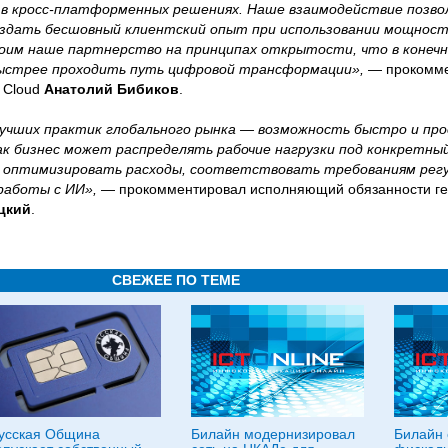
в кросс-платформенных решениях. Наше взаимодействие позво
оздать бесшовный клиентский опыт при использовании мощност
роим наше партнерство на принципах открытости, что в конеч
быстрее проходить путь цифровой трансформации»,
— прокомме
 Cloud
Анатолий Бибиков
.
лучших практик глобального рынка — возможность быстро и пр
ак бизнес может распределять рабочие нагрузки под конкретны
 оптимизировать расходы, соответствовать требованиям регу
работы с ИИ»,
— прокомментировал исполняющий обязанности ге
цкий
.
СВЕЖЕЕ ПО ТЕМЕ
усская Община
Билайн модернизировал
Билайн 