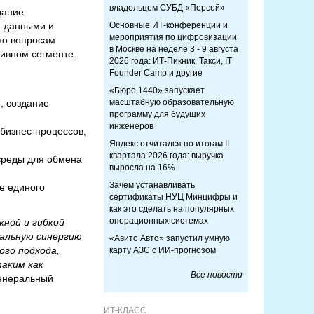
владельцем СУБД «Персей»
дание
и данными и
Основные ИТ-конференции и
мероприятия по цифровизации
но вопросам
в Москве на неделе 3 - 9 августа
ивном сегменте.
2026 года: ИТ-Пикник, Такси, IT
Founder Camp и другие
«Бюро 1440» запускает
, создание
масштабную образовательную
программу для будущих
инженеров
 бизнес-процессов,
Яндекс отчитался по итогам II
квартала 2026 года: выручка
среды для обмена
выросла на 16%
Зачем устанавливать
е единого
сертификаты НУЦ Минцифры и
как это сделать на популярных
операционных системах
ной и гибкой
кальную синергию
«Авито Авто» запустил умную
го подхода,
карту АЗС с ИИ-прогнозом
таким как
Все новости
енеральный
ИТ-КЛАСС