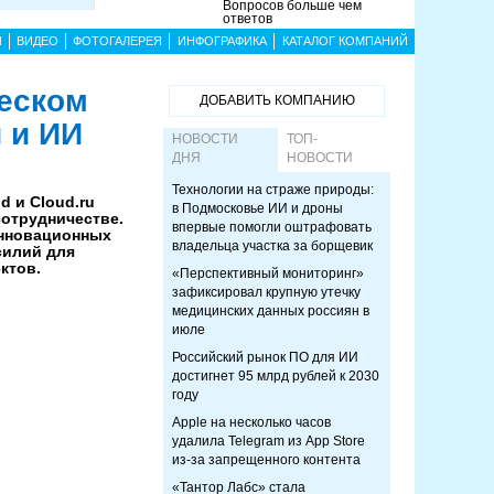
Вопросов больше чем
ответов
Ы
ВИДЕО
ФОТОГАЛЕРЕЯ
ИНФОГРАФИКА
КАТАЛОГ КОМПАНИЙ
ческом
ДОБАВИТЬ КОМПАНИЮ
 и ИИ
НОВОСТИ
ТОП-
ДНЯ
НОВОСТИ
Технологии на страже природы:
d и Cloud.ru
в Подмосковье ИИ и дроны
отрудничестве.
впервые помогли оштрафовать
инновационных
владельца участка за борщевик
силий для
ктов.
«Перспективный мониторинг»
зафиксировал крупную утечку
медицинских данных россиян в
июле
Российский рынок ПО для ИИ
достигнет 95 млрд рублей к 2030
году
Apple на несколько часов
удалила Telegram из App Store
из-за запрещенного контента
«Тантор Лабс» стала