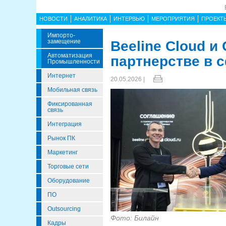
НОВОСТИ
АНАЛИТИКА
ИНТЕРВЬЮ
МЕРОПРИЯТИЯ
ПРОЕКТ
Импорто­
Замещение
Beeline Cloud и
Автоматизация
партнерстве в 
Промышленности
Интернет
20.05.2026 |
Мобильная связь
Фиксированная
связь
Интеграция
Рынок ПК
Маркетинг
Торговые сети
Оборудование
ПО
Outsourcing
Фото: Билайн
Кадры