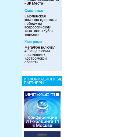
«ВК Места»
Смоленск
Смоленская
команда одержала
победу на
всероссийском
хакатоне «Кубок
Енисея»
Кострома
МегаФон включил
4G ещё в семи
поселениях
Костромской
области
ИНФОРМАЦИОННЫЕ
ПАРТНЕРЫ