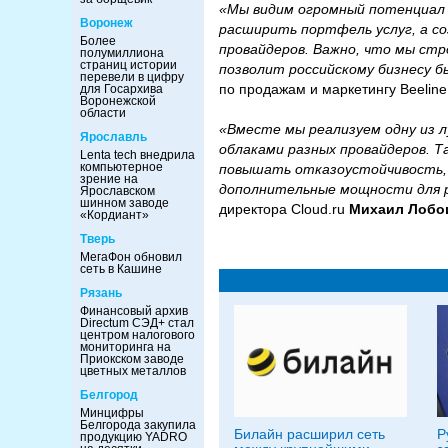
«Мы видим огромный потенциал 
Воронеж
расширить портфель услуг, а с
Более
провайдеров. Важно, что мы ст
полумиллиона
страниц истории
позволит российскому бизнесу 
перевели в цифру
по продажам и маркетингу Beeline
для Госархива
Воронежской
области
«Вместе мы реализуем одну из 
Ярославль
облаками разных провайдеров. Т
Lenta tech внедрила
компьютерное
повышать отказоустойчивость,
зрение на
дополнительные мощности для 
Ярославском
шинном заводе
директора Cloud.ru
Михаил Лобо
«Кордиант»
Тверь
МегаФон обновил
сеть в Кашине
Рязань
Финансовый архив
Directum СЭД+ стал
центром налогового
мониторинга на
Приокском заводе
цветных металлов
Белгород
Минцифры
Белгорода закупила
Билайн расширил сеть
Р
продукцию YADRO