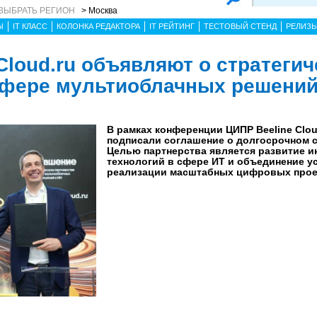
ВЫБРАТЬ РЕГИОН
> Москва
Ы
IT КЛАСС
КОЛОНКА РЕДАКТОРА
IT РЕЙТИНГ
ТЕСТОВЫЙ СТЕНД
РЕЛИЗ
 Cloud.ru объявляют о стратеги
сфере мультиоблачных решений
В рамках конференции ЦИПР Beeline Clou
подписали соглашение о долгосрочном с
Целью партнерства является развитие 
технологий в сфере ИТ и объединение у
реализации масштабных цифровых прое