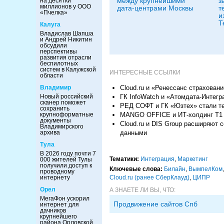
между крупнейшими
з
на десятки
миллионов у ООО
дата-центрами Москвы
т
«Пчелка»
и
Т
Калуга
Владислав Шапша
и Андрей Никитин
обсудили
перспективы
развития отрасли
беспилотных
систем в Калужской
ИНТЕРЕСНЫЕ ССЫЛКИ
области
Cloud.ru и «Ренессанс страхован
Владимир
ГК InfoWatch и «Атомдата-Интег
Новый российский
сканер поможет
РЕД СОФТ и ГК «Юзтех» стали т
сохранить
MANGO OFFICE и ИТ-холдинг Т1 
крупноформатные
документы
Cloud.ru и DIS Group расширяют
Владимирского
данными
архива
Тула
В 2026 году почти 7
Тематики:
Интеграция
,
Маркетинг
000 жителей Тулы
получили доступ к
Ключевые слова:
Билайн
,
ВымпелКом
проводному
Cloud.ru (ранее СберКлауд)
,
ЦИПР
интернету
Орел
А ЗНАЕТЕ ЛИ ВЫ, ЧТО:
МегаФон ускорил
Продвижение сайтов Спб
интернет для
дачников
крупнейшего
района Орловской