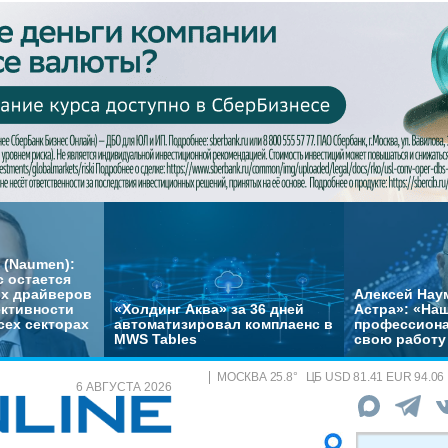
 (Naumen):
с остается
их драйверов
Алексей Нау
ктивности
«Холдинг Аква» за 36 дней
Астра»: «На
сех секторах
автоматизировал комплаенс в
профессиона
MWS Tables
свою работу 
МОСКВА
25.8
°
ЦБ
USD 81.41 EUR 94.06
6 АВГУСТА 2026