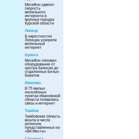
МегаФон удвоил
скорость
мобильного
интернета в
крупных городах
Курской области
Липецк
В окрестностях
Липецка ускорили
мобильный
интернет
Брянск
МегаФон обновил
оборудование от
центра Брянска до
отдаленных Белых
Берегов
Иваново
В 75 малых
населённых
пунктах Ивановской
области появились
связь и интернет
Тамбов
Тамбовская область
вошла в число
регионов,
представленных на
«ВК Места»
Смоленск