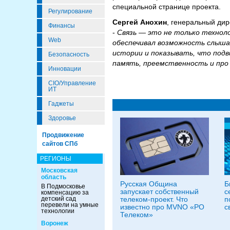
специальной странице проекта.
Регулирование
Сергей Анохин
, генеральный дир
Финансы
-
Связь — это не только технол
Web
обеспечивал возможность слышат
истории и показывать, что под
Безопасность
память, преемственность и про 
Инновации
CIO/Управление
ИТ
Гаджеты
Здоровье
Продвижение
сайтов СПб
РЕГИОНЫ
Московская
область
Русская Община
Б
В Подмосковье
запускает собственный
с
компенсацию за
детский сад
телеком-проект. Что
п
перевели на умные
известно про MVNO «РО
с
технологии
Телеком»
Воронеж