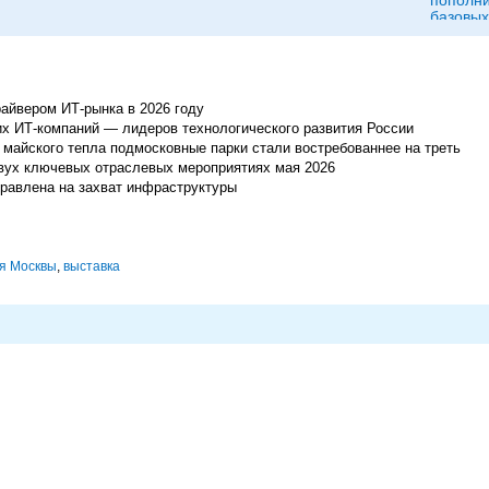
пополни
базовых
айвером ИТ-рынка в 2026 году
их ИТ‑компаний — лидеров технологического развития России
майского тепла подмосковные парки стали востребованнее на треть
вух ключевых отраслевых мероприятиях мая 2026
правлена на захват инфраструктуры
я Москвы
,
выставка