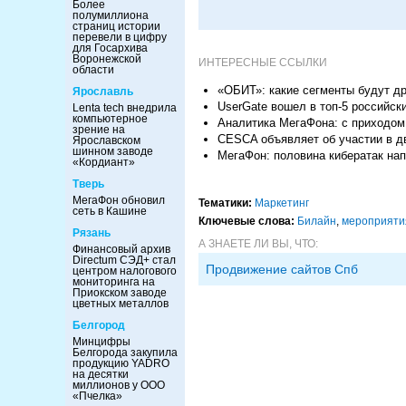
Более
полумиллиона
страниц истории
перевели в цифру
для Госархива
Воронежской
ИНТЕРЕСНЫЕ ССЫЛКИ
области
«ОБИТ»: какие сегменты будут др
Ярославль
UserGate вошел в топ-5 российск
Lenta tech внедрила
компьютерное
Аналитика МегаФона: с приходом 
зрение на
CESCA объявляет об участии в д
Ярославском
шинном заводе
МегаФон: половина кибератак на
«Кордиант»
Тверь
МегаФон обновил
Тематики:
Маркетинг
сеть в Кашине
Ключевые слова:
Билайн
,
мероприяти
Рязань
А ЗНАЕТЕ ЛИ ВЫ, ЧТО:
Финансовый архив
Directum СЭД+ стал
Продвижение сайтов Спб
центром налогового
мониторинга на
Приокском заводе
цветных металлов
Белгород
Минцифры
Белгорода закупила
продукцию YADRO
на десятки
миллионов у ООО
«Пчелка»