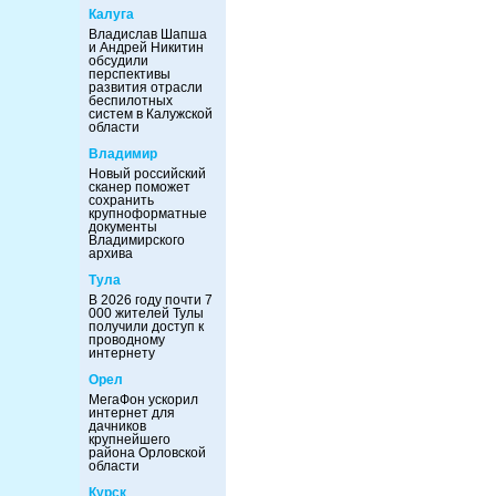
Калуга
Владислав Шапша
и Андрей Никитин
обсудили
перспективы
развития отрасли
беспилотных
систем в Калужской
области
Владимир
Новый российский
сканер поможет
сохранить
крупноформатные
документы
Владимирского
архива
Тула
В 2026 году почти 7
000 жителей Тулы
получили доступ к
проводному
интернету
Орел
МегаФон ускорил
интернет для
дачников
крупнейшего
района Орловской
области
Курск