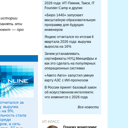
2026 года: ИТ-Пикник, Такси, IT
Founder Camp и другие
«Бюро 1440» запускает
ы истории
масштабную образовательную
хранять эти
программу для будущих
роект — про
инженеров
Яндекс отчитался по итогам II
квартала 2026 года: выручка
выросла на 16%
Зачем устанавливать
сертификаты НУЦ Минцифры и
как это сделать на популярных
операционных системах
«Авито Авто» запустил умную
карту АЗС с ИИ-прогнозом
В России принят базовый закон
об искусственном интеллекте:
что изменится с 2026 года
отчитался за
д: выручка
Все новости
 на 9%,
льность стала
среди
ИТ-КЛАСС
ров, а сеть
Почему мониторинг