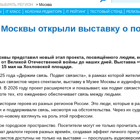
ВЫБРАТЬ РЕГИОН
> Москва
Ы
IT КЛАСС
КОЛОНКА РЕДАКТОРА
IT РЕЙТИНГ
ТЕСТОВЫЙ СТЕНД
РЕЛИЗ
 Москвы открыли выставку о п
сквы представил новый этап проекта, посвящённого людям, к
 от Великой Отечественной войны до наших дней. Выставка «
 15 мая на Хохловской площади.
5 года «Держим связь. Подвиг связиста», в рамках которой жители
ых связистов через спектакли, выставку в Музее Москвы и аудиоф
 В 2026 году проект расширяется и показывает, как подвиг связис
оте тех, кто ежедневно обеспечивает связь между людьми.
стории героев из разных регионов России. Это люди, которые в р
 и поддерживали связь, несмотря на обстоятельства. Через их суд
о-новому взглянуть на роль этой профессии.
ое городское пространство. Посетители могут не только прочитать 
чат диалоги героев разных времён, создавая эффект личного прису
вязистов доступны не только на выставке — прослушать аудиоверси