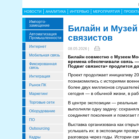
НОВОСТИ
АНАЛИТИКА
ИНТЕРВЬЮ
МЕРОПРИЯТИЯ
ПРОЕКТ
Импорто­
Замещение
Билайн и Музей
Автоматизация
связистов
Промышленности
Интернет
08.05.2026 |
Мобильная связь
Билайн совместно с Музеем Мо
времена обеспечивали связь —
Фиксированная
Подвиг связиста» продлится до
связь
Проект продолжает инициативу 202
Интеграция
познакомились с историями военн
Рынок ПК
более двух миллионов слушателей.
сегодня — в обычной жизни, в раб
Маркетинг
Торговые сети
В центре экспозиции — реальные и
выполняли одну задачу: сохраняли
Оборудование
соединяет поколения и помогает п
ПО
Выставка организована как открыт
Outsourcing
услышать их: в экспозиции прозву
разговора через годы. Истории с
Кадры