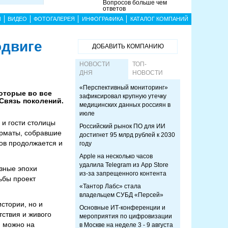
Вопросов больше чем
ответов
Ы
ВИДЕО
ФОТОГАЛЕРЕЯ
ИНФОГРАФИКА
КАТАЛОГ КОМПАНИЙ
одвиге
ДОБАВИТЬ КОМПАНИЮ
НОВОСТИ
ТОП-
ДНЯ
НОВОСТИ
«Перспективный мониторинг»
оторые во все
зафиксировал крупную утечку
Связь поколений.
медицинских данных россиян в
июле
 и гости столицы
Российский рынок ПО для ИИ
орматы, собравшие
достигнет 95 млрд рублей к 2030
тов продолжается и
году
Apple на несколько часов
удалила Telegram из App Store
азные эпохи
из-за запрещенного контента
ьбы проект
«Тантор Лабс» стала
владельцем СУБД «Персей»
истории, но и
Основные ИТ-конференции и
тствия и живого
мероприятия по цифровизации
и можно на
в Москве на неделе 3 - 9 августа