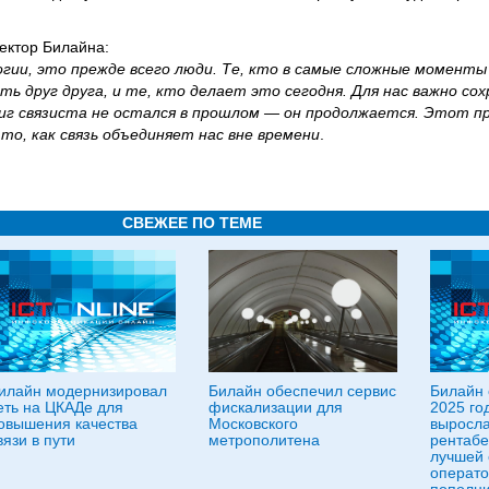
ектор Билайна:
огии, это прежде всего люди. Те, кто в самые сложные момент
ь друг друга, и те, кто делает это сегодня. Для нас важно со
виг связиста не остался в прошлом — он продолжается. Этот п
то, как связь объединяет нас вне времени
.
СВЕЖЕЕ ПО ТЕМЕ
илайн модернизировал
Билайн обеспечил сервис
Билайн 
еть на ЦКАДе для
фискализации для
2025 го
овышения качества
Московского
выросла
вязи в пути
метрополитена
рентабе
лучшей 
операто