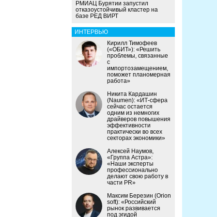
РМИАЦ Бурятии запустил
отказоустойчивый кластер на
базе РЕД ВИРТ
ИНТЕРВЬЮ
Кирилл Тимофеев
(«ОБИТ»): «Решить
проблемы, связанные
с
импортозамещением,
поможет планомерная
работа»
Никита Кардашин
(Naumen): «ИТ-сфера
сейчас остается
одним из немногих
драйверов повышения
эффективности
практически во всех
секторах экономики»
Алексей Наумов,
«Группа Астра»:
«Наши эксперты
профессионально
делают свою работу в
части PR»
Максим Березин (Orion
soft): «Российский
рынок развивается
под эгидой