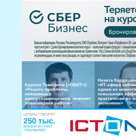
Никита Кардашин
Кирилл Тимофеев («ОБИТ»):
«ИТ-сфера сейча
«Решить проблемы,
одним из немног
связанные с
повышения эффе
импортозамещением, поможет
практически во в
планомерная работа»
экономики»
ЦИФРЫ ГОВОРЯТ
250 тыс.
кибератак отбил
«Уралкалий»