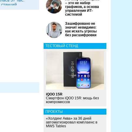
лась 37 тыс.
– это не набор
 станций
графиков, а основа
управления ИТ-
системой
Зашифровано не
значит невидимо:
как искать угрозы
без расшифровки
ТЕСТОВЫЙ СТЕНД
iQOO 15R
Смартфон iQOO 15R: мощь без
компромиссов
ПРОЕКТЫ
«Холдинг Аква» за 36 дней
автоматизировал комплаенс в
MWS Tables