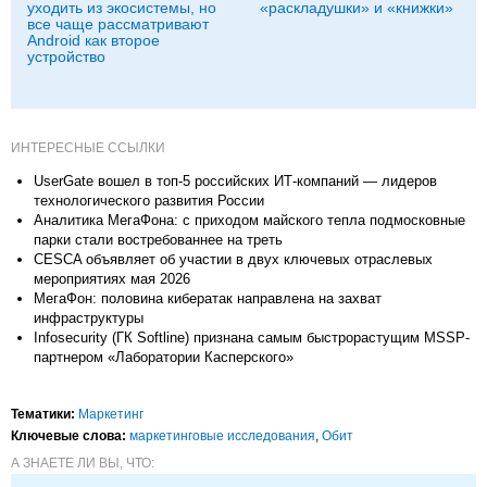
уходить из экосистемы, но
«раскладушки» и «книжки»
все чаще рассматривают
Android как второе
устройство
ИНТЕРЕСНЫЕ ССЫЛКИ
UserGate вошел в топ-5 российских ИТ‑компаний — лидеров
технологического развития России
Аналитика МегаФона: с приходом майского тепла подмосковные
парки стали востребованнее на треть
CESCA объявляет об участии в двух ключевых отраслевых
мероприятиях мая 2026
МегаФон: половина кибератак направлена на захват
инфраструктуры
Infosecurity (ГК Softline) признана самым быстрорастущим MSSP-
партнером «Лаборатории Касперского»
Тематики:
Маркетинг
Ключевые слова:
маркетинговые исследования
,
Обит
А ЗНАЕТЕ ЛИ ВЫ, ЧТО: