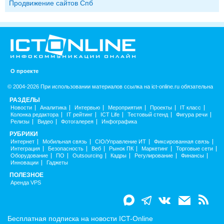
Продвижение сайтов Спб
О проекте
© 2004-2026 При использовании материалов ссылка на ict-online.ru обязательна
РАЗДЕЛЫ
Новости
Аналитика
Интервью
Мероприятия
Проекты
IT класс
Колонка редактора
IT рейтинг
ICT Life
Тестовый стенд
Фигура речи
Релизы
Видео
Фотогалерея
Инфографика
РУБРИКИ
Интернет
Мобильная связь
CIO/Управление ИТ
Фиксированная связь
Интеграция
Безопасность
Веб
Рынок ПК
Маркетинг
Торговые сети
Оборудование
ПО
Outsourcing
Кадры
Регулирование
Финансы
Инновации
Гаджеты
ПОЛЕЗНОЕ
Аренда VPS
Бесплатная подписка на новости ICT-Online