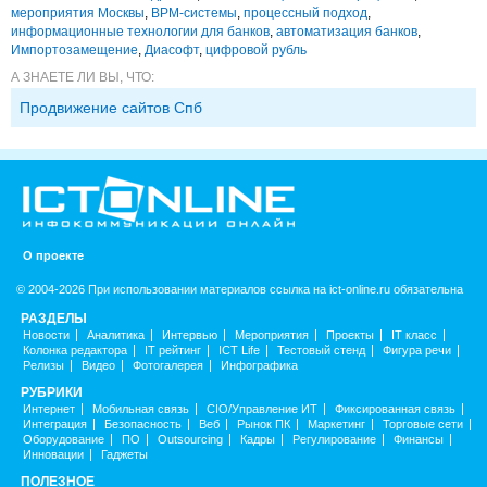
мероприятия Москвы
,
BPM-системы
,
процессный подход
,
информационные технологии для банков
,
автоматизация банков
,
Импорто­замещение
,
Диасофт
,
цифровой рубль
А ЗНАЕТЕ ЛИ ВЫ, ЧТО:
Продвижение сайтов Спб
О проекте
© 2004-2026 При использовании материалов ссылка на ict-online.ru обязательна
РАЗДЕЛЫ
Новости
Аналитика
Интервью
Мероприятия
Проекты
IT класс
Колонка редактора
IT рейтинг
ICT Life
Тестовый стенд
Фигура речи
Релизы
Видео
Фотогалерея
Инфографика
РУБРИКИ
Интернет
Мобильная связь
CIO/Управление ИТ
Фиксированная связь
Интеграция
Безопасность
Веб
Рынок ПК
Маркетинг
Торговые сети
Оборудование
ПО
Outsourcing
Кадры
Регулирование
Финансы
Инновации
Гаджеты
ПОЛЕЗНОЕ