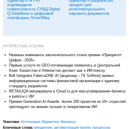
«Диасофт» и PST
«Диасофт» разработал
подтвердили
продукт для
совместимость СУБД Digital
интеллектуального
Q.DataBase и цифровой
парсинга документов
платформы SmartWay
ИНТЕРЕСНЫЕ ССЫЛКИ
Названы номинанты заключительного этапа премии «Приоритет:
Цифра - 2026»
Первые услуги по GEO-оптимизации появились в Центральной
Азии: Казахстан и Узбекистан делают шаг к ИИ-поиску
Bell Integrator FabricaONE.AI (акционер – ГК Softline) привел
информационные системы финансовой организации к единому
стандарту разработки
RETAILIQA мигрировала в Cloud.ru для масштабирования бизнеса
и работы с ИИ
Премия Generation AI Awards: более 200 проектов из 10+ отраслей
претендуют на звание лучших в генеративном ИИ
Тематики:
Интеграция
,
Маркетинг
,
Финансы
Ключевые слова:
внедрение
,
автоматизация бизнес процессов
,