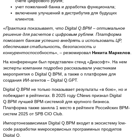
счете цифрового рубля;
учет пожеланий банка и доработка функционала;
включение улучшений в дистрибутив для будущих
клиентов.
«
Практика показывает, что Digital Q.BPM – оптимальное
решение для расчетов с цифровым рублем. Платформа
помогает банкам успешно внедрять и использовать ЦР,
обеспечивая стабильность, безопасность и
конкурентоспособность
», – резюмировал
Никита Маркелов
.
На конференции был представлен стенд «Диасофт». На нем
эксперты компании подробно рассказывали участникам
мероприятия о Digital Q.BPM, а также о платформе для
создания ИИ-агентов – Digital Q.GPT.
Digital Q.BPM не только показывает результаты «в бою», но и
побеждает в рейтингах. В 2025 году CNews признал Digital
Q.BPM лучшей BPM-системой для крупного бизнеса.
Платформа также заняла 1 место в рейтинге Российских BPM-
систем 2025 от SPB CIO Club.
Импортонезависимая Digital Q.BPM входит в экосистему low-
code разработки микросервисных программных продуктов
Digital Q.