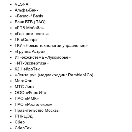
VESNA
Альфа-Банк
«Базис»/ Basis
Банк ВТБ (ПАО)
«ГПБ Мобайл»
«Газпром нефть»
ГК «Солар»
ГКУ «Новые технологии управления»
«Группа Астра»
ИТ-экосистема «Лукоморье»
«ИТ-Экспертиза»
К2 НейроТех
«Лента.ру» (медиахолдинг Rambler&Co)
МегаФон
МТС Линк
ООО «Форк ИТ»
ПАО «ММК»
ПАО «Ростелеком»
Правительство Москвы
РТК-ЦОД
Сбер
СберТех