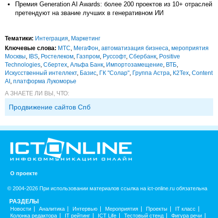
Премия Generation AI Awards: более 200 проектов из 10+ отраслей
претендуют на звание лучших в генеративном ИИ
Тематики:
Интеграция
,
Маркетинг
Ключевые слова:
МТС
,
МегаФон
,
автоматизация бизнеса
,
мероприятия
Москвы
,
IBS
,
Ростелеком
,
Газпром
,
Руссофт
,
Сбербанк
,
Positive
Technologies
,
Сбертех
,
Альфа Банк
,
Импорто­замещение
,
ВТБ
,
Искусственный интеллект
,
Базис
,
ГК "Солар"
,
Группа Астра
,
К2Тех
,
Content
AI
,
платформа Лукоморье
А ЗНАЕТЕ ЛИ ВЫ, ЧТО:
Продвижение сайтов Спб
О проекте
© 2004-2026 При использовании материалов ссылка на ict-online.ru обязательна
РАЗДЕЛЫ
Новости
Аналитика
Интервью
Мероприятия
Проекты
IT класс
Колонка редактора
IT рейтинг
ICT Life
Тестовый стенд
Фигура речи