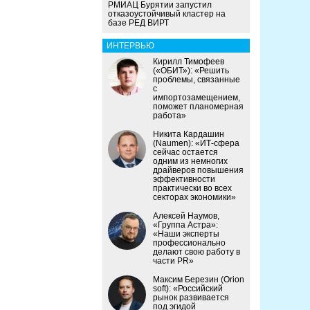
РМИАЦ Бурятии запустил
отказоустойчивый кластер на
базе РЕД ВИРТ
ИНТЕРВЬЮ
Кирилл Тимофеев
(«ОБИТ»): «Решить
проблемы, связанные
с
импортозамещением,
поможет планомерная
работа»
Никита Кардашин
(Naumen): «ИТ-сфера
сейчас остается
одним из немногих
драйверов повышения
эффективности
практически во всех
секторах экономики»
Алексей Наумов,
«Группа Астра»:
«Наши эксперты
профессионально
делают свою работу в
части PR»
Максим Березин (Orion
soft): «Российский
рынок развивается
под эгидой