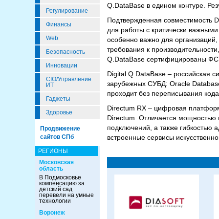
Q.DataBase в едином контуре. Ре
Регулирование
Подтвержденная совместимость Di
Финансы
для работы с критически важным
Web
особенно важно для организаций,
требования к производительности
Безопасность
Q.DataBase сертифицированы ФСТЭ
Инновации
Digital Q.DataBase – российская 
CIO/Управление
зарубежных СУБД: Oracle Database
ИТ
проходит без переписывания кода
Гаджеты
Directum RX – цифровая платфор
Здоровье
Directum. Отличается мощностью 
подключений, а также гибкостью ад
Продвижение
встроенные сервисы искусственно
сайтов СПб
РЕГИОНЫ
Московская
область
В Подмосковье
компенсацию за
детский сад
перевели на умные
технологии
Воронеж