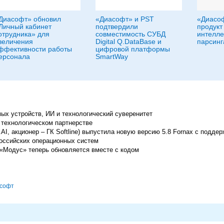
Диасофт» обновил
«Диасофт» и PST
«Диасоф
Личный кабинет
подтвердили
продукт
отрудника» для
совместимость СУБД
интелле
величения
Digital Q.DataBase и
парсинг
ффективности работы
цифровой платформы
ерсонала
SmartWay
ых устройств, ИИ и технологический суверенитет
технологическом партнерстве
.AI, акционер – ГК Softline) выпустила новую версию 5.8 Fornax с подд
 российских операционных систем
«Модус» теперь обновляется вместе с кодом
софт