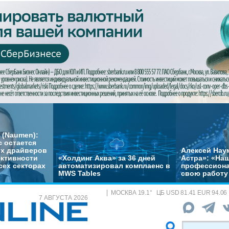
 (Naumen):
с остается
их драйверов
Алексей Нау
ктивности
«Холдинг Аква» за 36 дней
Астра»: «На
сех секторах
автоматизировал комплаенс в
профессиона
MWS Tables
свою работу 
МОСКВА
19.1
°
ЦБ
USD 81.41 EUR 94.06
7 АВГУСТА 2026