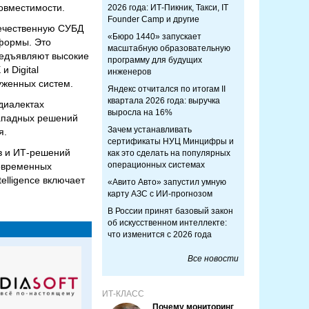
овместимости.
2026 года: ИТ-Пикник, Такси, IT
Founder Camp и другие
течественную СУБД
«Бюро 1440» запускает
формы. Это
масштабную образовательную
редъявляют высокие
программу для будущих
 Digital
инженеров
уженных систем.
Яндекс отчитался по итогам II
квартала 2026 года: выручка
диалектах
выросла на 16%
западных решений
Зачем устанавливать
я.
сертификаты НУЦ Минцифры и
в и ИТ-решений
как это сделать на популярных
операционных системах
новременных
elligence включает
«Авито Авто» запустил умную
карту АЗС с ИИ-прогнозом
В России принят базовый закон
об искусственном интеллекте:
что изменится с 2026 года
Все новости
ИТ-КЛАСС
Почему мониторинг