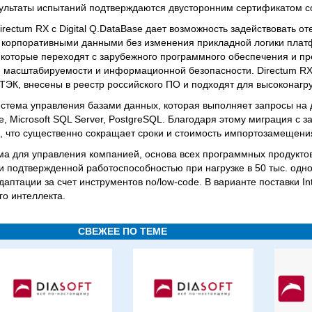
зультаты испытаний подтверждаются двусторонним сертификатом с
rectum RX с Digital Q.DataBase дает возможность задействовать о
и корпоративными данными без изменения прикладной логики плат
 которые переходят с зарубежного программного обеспечения и п
, масштабируемости и информационной безопасности. Directum RX и
К, внесены в реестр российского ПО и подходят для высоконагр
система управления базами данных, которая выполняет запросы на 
, Microsoft SQL Server, PostgreSQL. Благодаря этому миграция с 
, что существенно сокращает сроки и стоимость импортозамещени
ма для управления компанией, основа всех программных продукто
и подтвержденной работоспособностью при нагрузке в 50 тыс. од
аптации за счет инструментов no/low-code. В варианте поставки Int
го интеллекта.
СВЕЖЕЕ ПО ТЕМЕ