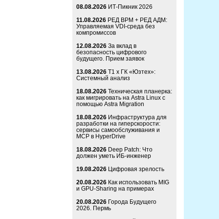
08.08.2026
ИТ-Пикник 2026
11.08.2026
РЕД ВРМ + РЕД АДМ:
Управляемая VDI-среда без
компромиссов
12.08.2026
За вклад в
безопасность цифрового
будущего. Прием заявок
13.08.2026
Т1 x ГК «Юзтех»:
Системный анализ
18.08.2026
Техническая планерка:
как мигрировать на Astra Linux с
помощью Astra Migration
18.08.2026
Инфраструктура для
разработки на гиперскорости:
сервисы самообслуживания и
MCP в HyperDrive
18.08.2026
Deep Patch: Что
должен уметь ИБ-инженер
19.08.2026
Цифровая зрелость
20.08.2026
Как использовать MIG
и GPU-Sharing на примерах
20.08.2026
Города Будущего
2026. Пермь