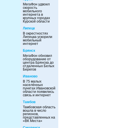
МегаФон удвоил
скорость
мобильного
интернета в
крупных городах
Курской области
Липецк
В окрестностях
Липецка ускорили
мобильный
интернет
Брянск
МегаФон обновил
оборудование от
центра Брянска до
отдаленных Белых
Берегов
Иваново
В 75 малых
населённых
пунктах Ивановской
области появились
связь и интернет
Тамбов
Тамбовская область
вошла в число
регионов,
представленных на
«ВК Места»
Смоленск