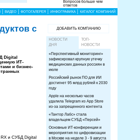
Вопросов больше чем
ответов
Ы
ВИДЕО
ФОТОГАЛЕРЕЯ
ИНФОГРАФИКА
КАТАЛОГ КОМПАНИЙ
дуктов с
ДОБАВИТЬ КОМПАНИЮ
НОВОСТИ
ТОП-
ДНЯ
НОВОСТИ
«Перспективный мониторинг»
 Digital
зафиксировал крупную утечку
щенную ИТ-
медицинских данных россиян в
тами и бизнес-
июле
странных
Российский рынок ПО для ИИ
достигнет 95 млрд рублей к 2030
году
Apple на несколько часов
удалила Telegram из App Store
из-за запрещенного контента
«Тантор Лабс» стала
владельцем СУБД «Персей»
Основные ИТ-конференции и
мероприятия по цифровизации
RX и СУБД Digital
в Москве на неделе 3 - 9 августа