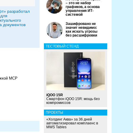
– это не набор
графиков, а основа
управления ИТ-
т» разработал
системой
 для
ктуального
Зашифровано не
а документов
значит невидимо:
как искать угрозы
без расшифровки
ТЕСТОВЫЙ СТЕНД
ержкой MCP
iQOO 15R
Смартфон iQOO 15R: мощь без
компромиссов
ПРОЕКТЫ
«Холдинг Аква» за 36 дней
автоматизировал комплаенс в
MWS Tables