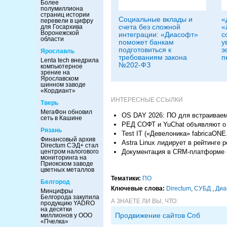
Более
полумиллиона
страниц истории
Социальные вклады и
«
перевели в цифру
счета без сложной
«
для Госархива
Воронежской
интеграции: «Диасофт»
с
области
поможет банкам
у
подготовиться к
э
Ярославль
требованиям закона
п
Lenta tech внедрила
№202-ФЗ
компьютерное
зрение на
Ярославском
шинном заводе
«Кордиант»
ИНТЕРЕСНЫЕ ССЫЛКИ
Тверь
МегаФон обновил
OS DAY 2026: ПО для встраиваем
сеть в Кашине
РЕД СОФТ и YuChat объявляют о 
Рязань
Test IT («Девелоника» fabricaONE
Финансовый архив
Astra Linux лидирует в рейтинге
Directum СЭД+ стал
Документация в CRM-платформе 
центром налогового
мониторинга на
Приокском заводе
цветных металлов
Тематики:
ПО
Белгород
Ключевые слова:
Directum
,
СУБД
,
Диа
Минцифры
Белгорода закупила
А ЗНАЕТЕ ЛИ ВЫ, ЧТО:
продукцию YADRO
на десятки
Продвижение сайтов Спб
миллионов у ООО
«Пчелка»