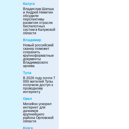
Калуга
Владислав Шапша
и Андрей Никитин
обсудили
перспективы
развития отрасли
беспилотных
систем в Калужской
области
Владимир
Новый российский
сканер поможет
сохранить
крупноформатные
документы
Владимирского
архива
Тула
В 2026 году почти 7
000 жителей Тулы
получили доступ к
проводному
интернету
Орел
МегаФон ускорил
интернет для
дачников
крупнейшего
района Орловской
области
Курск