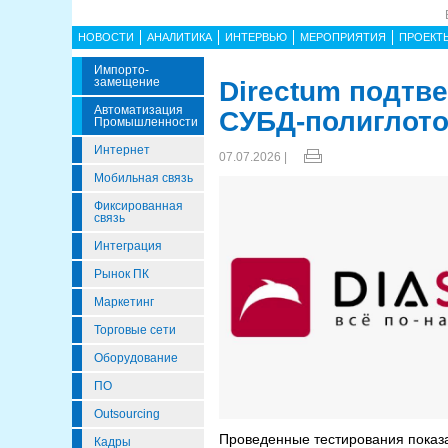
НОВОСТИ
АНАЛИТИКА
ИНТЕРВЬЮ
МЕРОПРИЯТИЯ
ПРОЕКТ
Импорто­
Замещение
Directum подтв
Автоматизация
СУБД-полиглото
Промышленности
Интернет
07.07.2026 |
Мобильная связь
Фиксированная
связь
Интеграция
Рынок ПК
Маркетинг
Торговые сети
Оборудование
ПО
Outsourcing
Проведенные тестирования показал
Кадры