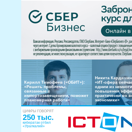
Никита Кардашин
Кирилл Тимофеев («ОБИТ»):
«ИТ-сфера сейча
«Решить проблемы,
одним из немног
связанные с
повышения эффе
импортозамещением, поможет
практически во в
планомерная работа»
экономики»
ЦИФРЫ ГОВОРЯТ
250 тыс.
кибератак отбил
«Уралкалий»