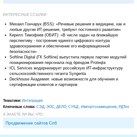
ИНТЕРЕСНЫЕ ССЫЛКИ
Михаил Гончарук (BSS): «Речевые решения в медицине, как и
любые другие ИТ-решения, требуют постоянного развития»
Кирилл Тимофеев (ОБИТ): «В числе задач на ближайшую
перспективу - построение единого цифрового контура
здравоохранения и обеспечение его информационной
безопасности»
Softline Digital (ГК Softline) выпустила первую партию модулей
позиционирования персонала под брендом Proteqta
ICL Services модернизирует российскую ИТ-инфраструктуру
сельскохозяйственного гиганта Syngenta
Deckhouse Академия: новые возможности для обучения и
сертификации клиентов и партнеров
Тематики:
Интеграция
Ключевые слова:
СЭД
,
ЭОС
,
ДЕЛО
,
СУБД
,
Импорто­замещение
,
РДТех
А ЗНАЕТЕ ЛИ ВЫ, ЧТО:
Продвижение сайтов Спб