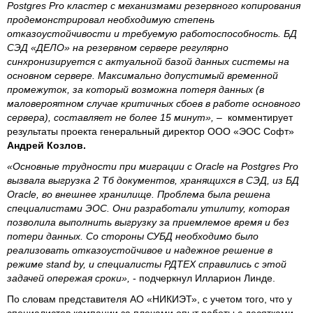
Postgres Pro кластер с механизмами резервного копирования
продемонстрировал необходимую степень
отказоустойчивости и требуемую работоспособность. БД
СЭД «ДЕЛО» на резервном сервере регулярно
синхронизируется с актуальной базой данных системы на
основном сервере. Максимально допустимый временной
промежуток, за который возможна потеря данных (в
маловероятном случае критичных сбоев в работе основного
сервера), составляет не более 15 минут»,
– комментирует
результаты проекта генеральный директор ООО «ЭОС Софт»
Андрей Козлов.
«Основные трудности при миграции с Oracle на Postgres Pro
вызвала выгрузка 2 Тб документов, хранящихся в СЭД, из БД
Oracle, во внешнее хранилище. Проблема была решена
специалистами ЭОС. Они разработали утилиту, которая
позволила выполнить выгрузку за приемлемое время и без
потери данных. Со стороны СУБД необходимо было
реализовать отказоустойчивое и надежное решение в
режиме stand by, и специалисты РДТЕХ справились с этой
задачей опережая сроки»,
- подчеркнул Илларион Линде.
По словам представителя АО «НИКИЭТ», с учетом того, что у
специалистов компании за плечами опыт работы с десятками