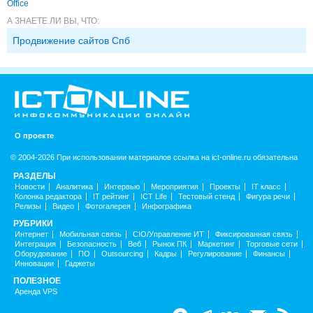
Office
А ЗНАЕТЕ ЛИ ВЫ, ЧТО:
Продвижение сайтов Спб
О проекте
© 2004-2026 При использовании материалов ссылка на ict-online.ru обязательна
РАЗДЕЛЫ
Новости
Аналитика
Интервью
Мероприятия
Проекты
IT класс
Колонка редактора
IT рейтинг
ICT Life
Тестовый стенд
Фигура речи
Релизы
Видео
Фотогалерея
Инфографика
РУБРИКИ
Интернет
Мобильная связь
CIO/Управление ИТ
Фиксированная связь
Интеграция
Безопасность
Веб
Рынок ПК
Маркетинг
Торговые сети
Оборудование
ПО
Outsourcing
Кадры
Регулирование
Финансы
Инновации
Гаджеты
ПОЛЕЗНОЕ
Аренда VPS