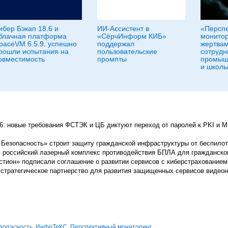
ибер Бэкап 18.6 и
ИИ-Ассистент в
«Персп
блачная платформа
«СёрчИнформ КИБ»
монитор
paceVM 6.5.9. успешно
поддержал
жертвам
рошли испытания на
пользовательские
сотрудн
овместимость
промпты
промыш
и школь
: новые требования ФСТЭК и ЦБ диктуют переход от паролей к PKI и M
 Безопасность» строит защиту гражданской инфраструктуры от беспило
российский лазерный комплекс противодействия БПЛА для гражданског
тион» подписали соглашение о развитии сервисов с киберстрахованием
и стратегическое партнерство для развития защищенных сервисов видео
зопасность
,
ИнфоТеКС
,
Перспективный мониторинг