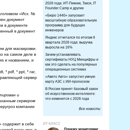
2026 года: ИТ-Пикник, Такси, IT
Founder Camp и другие
аголовком «Исх. №
«Бюро 1440» запускает
ожен документ
масштабную образовательную
ам в документе
программу для будущих
инженеров
женный в документ
Яндекс отчитался по итогам II
квартала 2026 года: выручка
выросла на 16%
ем для маскировки.
ко на самом деле в
Зачем устанавливать
сертификаты НУЦ Минцифры и
ws и названием, и
как это сделать на популярных
операционных системах
 *.pdf, *.ppt, *.rar,
«Авито Авто» запустил умную
управляющий сервер
карту АЗС с ИИ-прогнозом
В России принят базовый закон
об искусственном интеллекте:
тирован и
что изменится с 2026 года
казанным сервером
беругроз компании
Все новости
» содержит в себе
ИТ-КЛАСС
Почему мониторинг
нговой рассылке; в