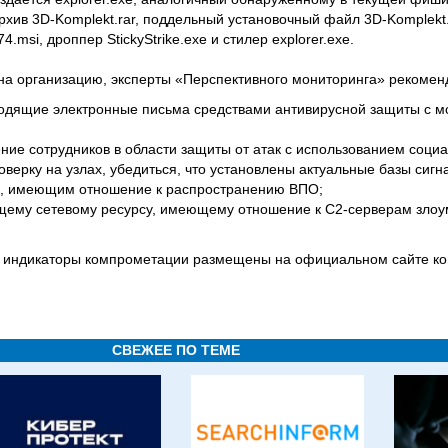
архив 3D-Komplekt.rar, поддельный установочный файл 3D-Komplekt
.msi, дроппер StickyStrike.exe и стилер explorer.exe.
 на организацию, эксперты «Перспективного мониторинга» рекоме
ходящие электронные письма средствами антивирусной защиты c м
ние сотрудников в области защиты от атак с использованием соци
верку на узлах, убедиться, что установлены актуальные базы сигна
м, имеющим отношение к распространению ВПО;
ющему сетевому ресурсу, имеющему отношение к C2-серверам зло
и индикаторы компрометации размещены на официальном сайте к
СВЕЖЕЕ ПО ТЕМЕ