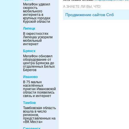
МегаФон удвоил
А ЗНАЕТЕ ЛИ ВЫ, ЧТО:
скорость
мобильного
Продвижение сайтов Спб
интернета в
крупных городах
Курской области
Липецк
В окрестностях
Липецка ускорили
мобильный
интернет
Брянск
МегаФон обновил
оборудование от
центра Брянска до
отдаленных Белых
Берегов
Иваново
В 75 малых
населённых
пунктах Ивановской
области появились
связь и интернет
Тамбов
Тамбовская область
вошла в число
регионов,
представленных на
«ВК Места»
Смоленск