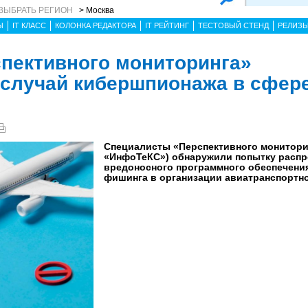
ВЫБРАТЬ РЕГИОН
> Москва
Ы
IT КЛАСС
КОЛОНКА РЕДАКТОРА
IT РЕЙТИНГ
ТЕСТОВЫЙ СТЕНД
РЕЛИЗ
пективного мониторинга»
случай кибершпионажа в сфер
Специалисты «Перспективного мониторин
«ИнфоТеКС») обнаружили попытку распр
вредоносного программного обеспечени
фишинга в организации авиатранспортно