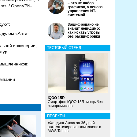
– это не набор
.msi / OpenVPN-
графиков, а основа
управления ИТ-
системой
ндуют:
Зашифровано не
значит невидимо:
как искать угрозы
одулем «Анти-
без расшифровки
альной инженерии;
ТЕСТОВЫЙ СТЕНД
тур;
умышленников:
омпании
iQOO 15R
Смартфон iQOO 15R: мощь без
компромиссов
ПРОЕКТЫ
«Холдинг Аква» за 36 дней
автоматизировал комплаенс в
MWS Tables