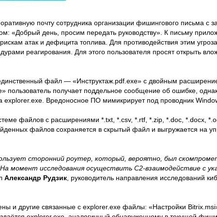
рпоративную почту сотрудника организации фишингового письма с з
кстом: «Добрый день, просим передать руководству». К письму прил
рискам атак и дефицита топлива. Для противодействия этим угроз
дурами реагирования. Для этого пользователя просят открыть вло
единственный файл — «Инструктаж.pdf.exe» с двойным расширени
xe» пользователь получает поддельное сообщение об ошибке, одна
а explorer.exe. Вредоносное ПО мимикрирует под проводник Windo
е файлов с расширениями *.txt, *.csv, *.rtf, *.zip, *.doc, *.docx, *.odt,
ь найденных файлов сохраняется в скрытый файл и выгружается на 
пользует сторонний роутер, который, вероятно, был скомпроме
. На момент исследования осуществить C2-взаимодействие с у
ал
Александр Рудзик
, руководитель направления исследований ки
ны и другие связанные с explorer.exe файлы: «Настройки Bitrix.msi
здаётся explorer.exe, аналогичный обнаруженному в текущей фиши