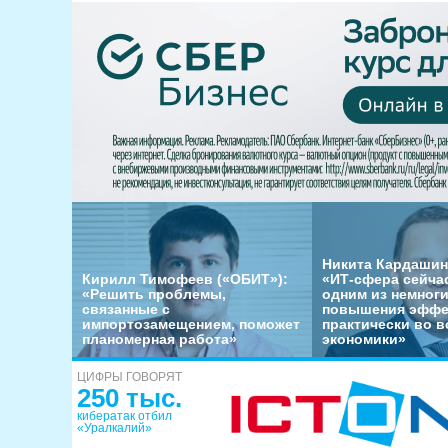
Никита Кардашин
Кирилл Тимофеев («ОБИТ»):
«ИТ-сфера сейча
«Решить проблемы,
одним из немног
связанные с
повышения эффе
импортозамещением, поможет
практически во в
планомерная работа»
экономики»
ЦИФРЫ ГОВОРЯТ
250 тыс.
кибератак отбил
«Уралкалий»