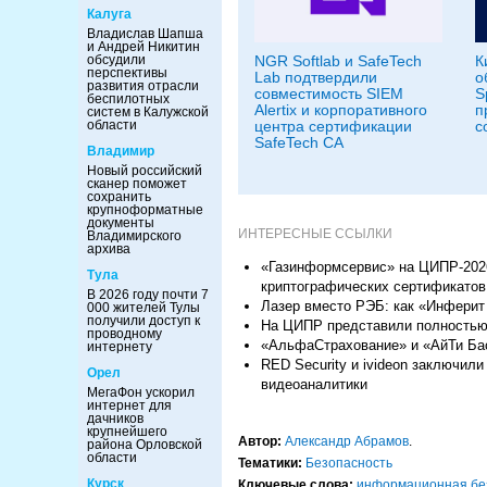
Калуга
Владислав Шапша
и Андрей Никитин
NGR Softlab и SafeTech
К
обсудили
перспективы
Lab подтвердили
о
развития отрасли
совместимость SIEM
S
беспилотных
Alertix и корпоративного
п
систем в Калужской
центра сертификации
с
области
SafeTech CA
Владимир
Новый российский
сканер поможет
сохранить
крупноформатные
документы
ИНТЕРЕСНЫЕ ССЫЛКИ
Владимирского
архива
«Газинформсервис» на ЦИПР-2026
Тула
криптографических сертификатов
В 2026 году почти 7
Лазер вместо РЭБ: как «Инферит
000 жителей Тулы
получили доступ к
На ЦИПР представили полностью 
проводному
«АльфаСтрахование» и «АйТи Бас
интернету
RED Security и ivideon заключил
Орел
видеоаналитики
МегаФон ускорил
интернет для
дачников
крупнейшего
Автор:
Александр Абрамов
.
района Орловской
области
Тематики:
Безопасность
Курск
Ключевые слова:
информационная бе