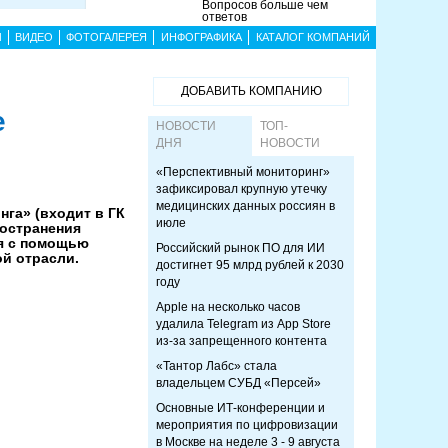
Вопросов больше чем
ответов
Ы
ВИДЕО
ФОТОГАЛЕРЕЯ
ИНФОГРАФИКА
КАТАЛОГ КОМПАНИЙ
ДОБАВИТЬ КОМПАНИЮ
е
НОВОСТИ
ТОП-
ДНЯ
НОВОСТИ
«Перспективный мониторинг»
зафиксировал крупную утечку
медицинских данных россиян в
га» (входит в ГК
июле
остранения
я с помощью
Российский рынок ПО для ИИ
й отрасли.
достигнет 95 млрд рублей к 2030
году
Apple на несколько часов
удалила Telegram из App Store
из-за запрещенного контента
«Тантор Лабс» стала
владельцем СУБД «Персей»
Основные ИТ-конференции и
мероприятия по цифровизации
в Москве на неделе 3 - 9 августа