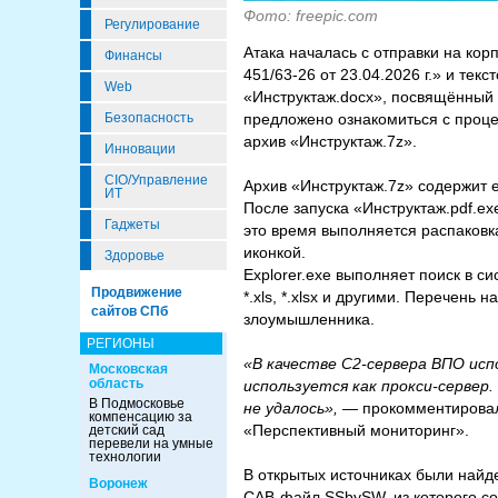
Фото: freepic.com
Регулирование
Атака началась с отправки на ко
Финансы
451/63-26 от 23.04.2026 г.» и те
Web
«Инструктаж.docx», посвящённый 
предложено ознакомиться с проце
Безопасность
архив «Инструктаж.7z».
Инновации
CIO/Управление
Архив «Инструктаж.7z» содержит 
ИТ
После запуска «Инструктаж.pdf.e
Гаджеты
это время выполняется распаковк
иконкой.
Здоровье
Explorer.exe выполняет поиск в систем
Продвижение
*.xls, *.xlsx и другими. Перечен
сайтов СПб
злоумышленника.
РЕГИОНЫ
«В качестве C2-сервера ВПО ис
Московская
область
используется как прокси-сервер
В Подмосковье
не удалось», —
прокомментиров
компенсацию за
«Перспективный мониторинг».
детский сад
перевели на умные
технологии
В открытых источниках были найде
Воронеж
CAB-файл SSbySW, из которого со