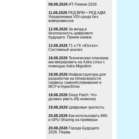
08.08.2026
ИТ-Пикник 2026
11.08.2026
РЕД ВРМ + РЕД АДМ:
Управляемая VDI-среда без
компромиссов
12.08.2026
За вклад в
безопасность цифрового
будущего. Прием заявок
13.08.2026
Т1 x ГК «Юзтех»:
Системный анализ
18.08.2026
Техническая планерка:
как мигрировать на Astra Linux с
помощью Astra Migration
18.08.2026
Инфраструктура для
разработки на гиперскорости:
сервисы самообслуживания и
MCP в HyperDrive
18.08.2026
Deep Patch: Что
должен уметь ИБ-инженер
19.08.2026
Цифровая зрелость
20.08.2026
Как использовать MIG
и GPU-Sharing на примерах
20.08.2026
Города Будущего
2026. Пермь