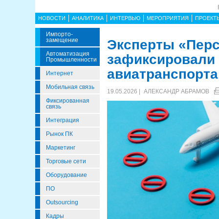
НОВОСТИ
АНАЛИТИКА
ИНТЕРВЬЮ
МЕРОПРИЯТИЯ
ПРОЕКТ
Импорто­
Замещение
Эксперты «Перс
Автоматизация
зафиксировали 
Промышленности
авиатранспорта
Интернет
Мобильная связь
19.05.2026 |
АЛЕКСАНДР АБРАМОВ
Фиксированная
связь
Интеграция
Рынок ПК
Маркетинг
Торговые сети
Оборудование
ПО
Outsourcing
Кадры