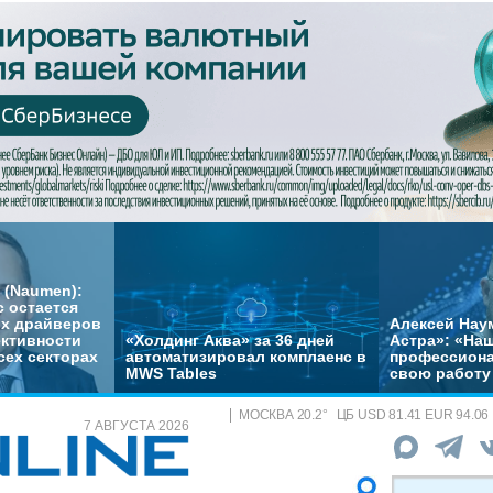
 (Naumen):
с остается
их драйверов
Алексей Нау
ктивности
«Холдинг Аква» за 36 дней
Астра»: «На
сех секторах
автоматизировал комплаенс в
профессиона
MWS Tables
свою работу 
МОСКВА
20.2
°
ЦБ
USD 81.41 EUR 94.06
7 АВГУСТА 2026