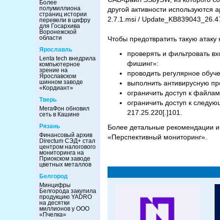
Более
полумиллиона
другой активности используются 
страниц истории
2.7.1.msi / Update_KB839043_26.474
перевели в цифру
для Госархива
Воронежской
области
Чтобы предотвратить такую атаку
Ярославль
проверять и фильтровать в
Lenta tech внедрила
фишинг»:
компьютерное
зрение на
проводить регулярное обуче
Ярославском
шинном заводе
выполнить антивирусную про
«Кордиант»
ограничить доступ к файла
Тверь
ограничить доступ к следу
МегаФон обновил
217.25.220[.]101.
сеть в Кашине
Рязань
Более детальные рекомендации 
Финансовый архив
«Перспективный мониторинг».
Directum СЭД+ стал
центром налогового
мониторинга на
Приокском заводе
цветных металлов
Белгород
Минцифры
Белгорода закупила
продукцию YADRO
на десятки
миллионов у ООО
«Пчелка»