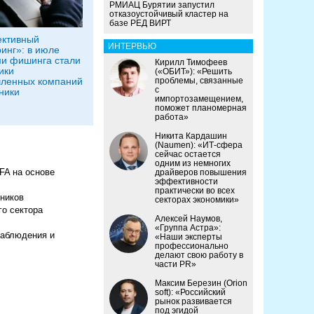
РМИАЦ Бурятии запустил
отказоустойчивый кластер на
базе РЕД ВИРТ
ективный
ИНТЕРВЬЮ
инг»: в июле
и фишинга стали
Кирилл Тимофеев
ики
(«ОБИТ»): «Решить
ленных компаний
проблемы, связанные
с
ники
импортозамещением,
поможет планомерная
работа»
Никита Кардашин
(Naumen): «ИТ-сфера
сейчас остается
одним из немногих
FA на основе
драйверов повышения
эффективности
практически во всех
тников
секторах экономики»
о сектора
Алексей Наумов,
«Группа Астра»:
наблюдения и
«Наши эксперты
профессионально
делают свою работу в
части PR»
Максим Березин (Orion
soft): «Российский
рынок развивается
под эгидой