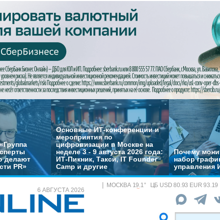
Основные ИТ-конференции и
мероприятия по
«Группа
цифровизации в Москве на
ксперты
неделе 3 - 9 августа 2026 года:
Почему монит
о делают
ИТ-Пикник, Такси, IT Founder
набор график
сти PR»
Camp и другие
управления 
МОСКВА
19.1
°
ЦБ
USD 80.93 EUR 93.19
6 АВГУСТА 2026