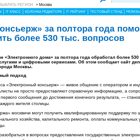
ВЫБРАТЬ РЕГИОН
> Москва
Ы
IT КЛАСС
КОЛОНКА РЕДАКТОРА
IT РЕЙТИНГ
ТЕСТОВЫЙ СТЕНД
РЕЛИЗ
онсьерж» за полтора года помо
ть более 530 тыс. вопросов
е «Электронного дома» за полтора года обработал более 530
услугами и цифровыми сервисами. Об этом сообщает сайт де
орода Москвы.
ный подход
иса «Электронный консьерж» — живое общение с оператором и ин
иалисты не просто предоставляют справочную информацию, а сопр
 первого сообщения до достижения конечного результата, — стано
ждого жителя столицы.
ржа» москвичи могут получить квалифицированную поддержку по 
ального хозяйства, капитального ремонта, оплаты коммунальных ус
цы.
разобраться в вопросах предоставления государственных электрон