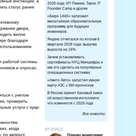
ужные инстанции, а
2026 года: ИТ-Пикник, Такси, IT
ить статус ранее
Founder Camp и другие
«Бюро 1440» запускает
масштабную образовательную
ективному
программу для будущих
ержании двора,
инженеров
бодить жилое
Яндекс отчитался по итогам II
ире благодаря
квартала 2026 года: выручка
 использованием
выросла на 16%
Зачем устанавливать
и работой системы
сертификаты НУЦ Минцифры и
нников и опросах,
как это сделать на популярных
операционных системах
«Авито Авто» запустил умную
карту АЗС с ИИ-прогнозом
В России принят базовый закон
ться с учетом
об искусственном интеллекте:
ка, проверить
что изменится с 2026 года
ьные услуги с куар-
Все новости
ожностям
ях, когда
ИТ-КЛАСС
, по запросу
Почему мониторинг