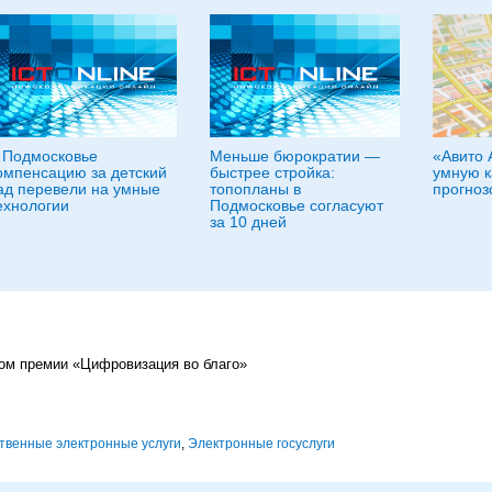
 Подмосковье
Меньше бюрократии —
«Авито 
омпенсацию за детский
быстрее стройка:
умную к
ад перевели на умные
топопланы в
прогноз
ехнологии
Подмосковье согласуют
за 10 дней
том премии «Цифровизация во благо»
твенные электронные услуги
,
Электронные госуслуги