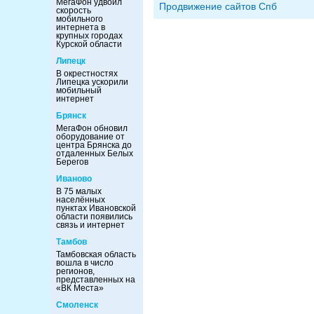
МегаФон удвоил
Продвижение сайтов Спб
скорость
мобильного
интернета в
крупных городах
Курской области
Липецк
В окрестностях
Липецка ускорили
мобильный
интернет
Брянск
МегаФон обновил
оборудование от
центра Брянска до
отдаленных Белых
Берегов
Иваново
В 75 малых
населённых
пунктах Ивановской
области появились
связь и интернет
Тамбов
Тамбовская область
вошла в число
регионов,
представленных на
«ВК Места»
Смоленск