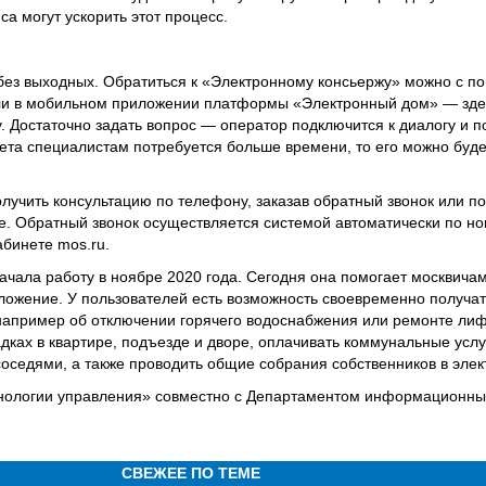
а могут ускорить этот процесс.
 без выходных. Обратиться к «Электронному консьержу» можно с п
 или в мобильном приложении платформы «Электронный дом» — зде
. Достаточно задать вопрос — оператор подключится к диалогу и 
вета специалистам потребуется больше времени, то его можно буде
олучить консультацию по телефону, заказав обратный звонок или п
те. Обратный звонок осуществляется системой автоматически по н
абинете mos.ru.
ала работу в ноябре 2020 года. Сегодня она помогает москвичам
ложение. У пользователей есть возможность своевременно получа
например об отключении горячего водоснабжения или ремонте лиф
ах в квартире, подъезде и дворе, оплачивать коммунальные услу
 соседями, а также проводить общие собрания собственников в эле
хнологии управления» совместно с Департаментом информационны
СВЕЖЕЕ ПО ТЕМЕ