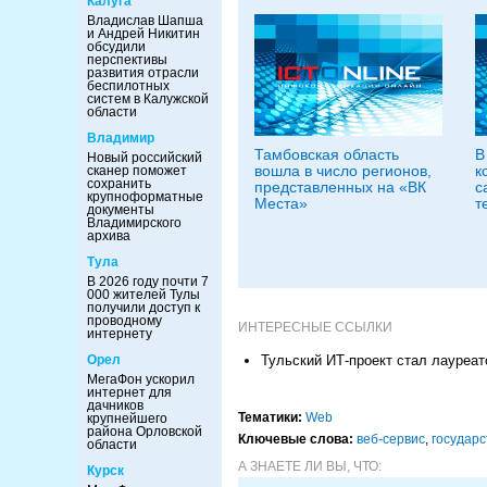
Калуга
Владислав Шапша
и Андрей Никитин
обсудили
перспективы
развития отрасли
беспилотных
систем в Калужской
области
Владимир
Тамбовская область
В
Новый российский
вошла в число регионов,
к
сканер поможет
сохранить
представленных на «ВК
с
крупноформатные
Места»
т
документы
Владимирского
архива
Тула
В 2026 году почти 7
000 жителей Тулы
получили доступ к
проводному
ИНТЕРЕСНЫЕ ССЫЛКИ
интернету
Орел
Тульский ИТ-проект стал лауреа
МегаФон ускорил
интернет для
дачников
Тематики:
Web
крупнейшего
района Орловской
Ключевые слова:
веб-сервис
,
государс
области
А ЗНАЕТЕ ЛИ ВЫ, ЧТО:
Курск