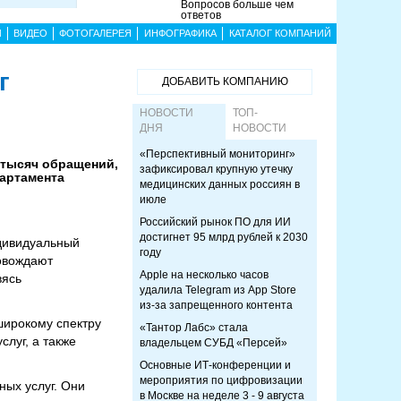
Вопросов больше чем
ответов
Ы
ВИДЕО
ФОТОГАЛЕРЕЯ
ИНФОГРАФИКА
КАТАЛОГ КОМПАНИЙ
г
ДОБАВИТЬ КОМПАНИЮ
НОВОСТИ
ТОП-
ДНЯ
НОВОСТИ
«Перспективный мониторинг»
 тысяч обращений,
зафиксировал крупную утечку
партамента
медицинских данных россиян в
июле
Российский рынок ПО для ИИ
достигнет 95 млрд рублей к 2030
дивидуальный
году
овождают
Apple на несколько часов
вясь
удалила Telegram из App Store
из-за запрещенного контента
широкому спектру
«Тантор Лабс» стала
луг, а также
владельцем СУБД «Персей»
Основные ИТ-конференции и
мероприятия по цифровизации
ных услуг. Они
в Москве на неделе 3 - 9 августа