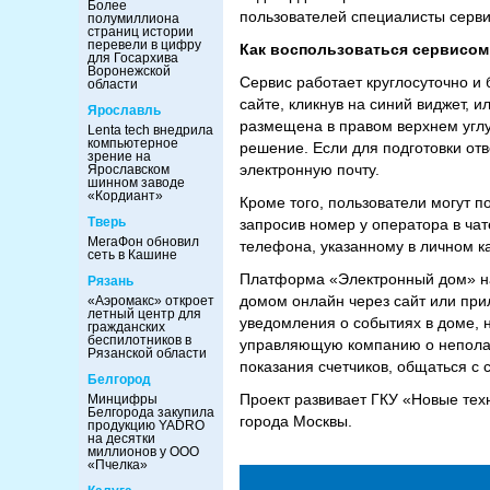
Более
пользователей специалисты сервис
полумиллиона
страниц истории
перевели в цифру
Как воспользоваться сервисом
для Госархива
Воронежской
Сервис работает круглосуточно и
области
сайте, кликнув на синий виджет,
Ярославль
размещена в правом верхнем углу
Lenta tech внедрила
компьютерное
решение. Если для подготовки от
зрение на
электронную почту.
Ярославском
шинном заводе
«Кордиант»
Кроме того, пользователи могут п
Тверь
запросив номер у оператора в ча
МегаФон обновил
телефона, указанному в личном к
сеть в Кашине
Платформа «Электронный дом» нач
Рязань
домом онлайн через сайт или при
«Аэромакс» откроет
летный центр для
уведомления о событиях в доме, 
гражданских
беспилотников в
управляющую компанию о неполадк
Рязанской области
показания счетчиков, общаться с
Белгород
Проект развивает ГКУ «Новые те
Минцифры
Белгорода закупила
города Москвы.
продукцию YADRO
на десятки
миллионов у ООО
«Пчелка»