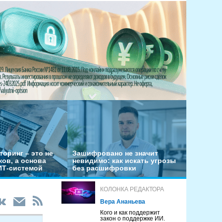
оринг – это не
Зашифровано не значит
ов, а основа
невидимо: как искать угрозы
ИТ-системой
без расшифровки
КОЛОНКА РЕДАКТОРА
Вера Ананьева
Кого и как поддержит
закон о поддержке ИИ.