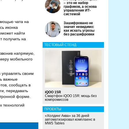
– это не набор
графиков, а основа
управления ИТ-
системой
омощью чата на
Зашифровано не
значит невидимо:
сь иконка
как искать угрозы
поможет найти
без расшифровки
т получить на
ТЕСТОВЫЙ СТЕНД
озвонив напрямую,
омеру мобильного
 управлять своим
ть важные
тов, сообщать в
ги, передавать
iQOO 15R
Смартфон iQOO 15R: мощь без
ктронной форме.
компромиссов
х технологий
ПРОЕКТЫ
«Холдинг Аква» за 36 дней
автоматизировал комплаенс в
MWS Tables