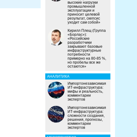
высокие нагрузки
промышленной
эксплуатации и
приносит целевой
результат, скепсис
уходит сам собой»
Кирилл Плещ (Группа
«Борлас»):
«Российские
разработчики
закрывают базовые
инфраструктурные
потребности
примерно на 80-85 %,
но пробелы все же
остаются»
АНАЛИТИКА
Импортонезависимая
ИТ-инфраструктура:
мифы и реальность,
комментарии
экспертов
Импортонезависимая
ИТ-инфраструктура:
сложности создания,
решения, прогнозы,
комментарии
экспертов