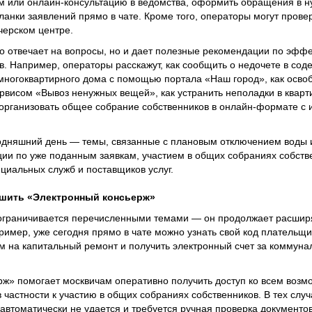
ием или онлайн-консультацию в ведомства, оформить обращения в н
анки заявлений прямо в чате. Кроме того, операторы могут провер
черском центре.
о отвечает на вопросы, но и дает полезные рекомендации по эфф
в. Например, операторы расскажут, как сообщить о недочете в сод
многоквартирного дома с помощью портала «Наш город», как осво
ервисом «Вывоз ненужных вещей», как устранить неполадки в кварт
 организовать общее собрание собственников в онлайн-формате с
годняшний день — темы, связанные с плановым отключением воды 
и по уже поданным заявкам, участием в общих собраниях собстве
циальных служб и поставщиков услуг.
ешить «Электронный консьерж»
 ограничивается перечисленными темами — он продолжает расширя
ример, уже сегодня прямо в чате можно узнать свой код плательщи
м на капитальный ремонт и получить электронный счет за коммунал
рж» помогает москвичам оперативно получить доступ ко всем возм
астности к участию в общих собраниях собственников. В тех случа
автоматически не удается и требуется ручная проверка документов