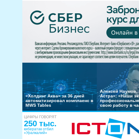
Алексей Наумов, 
«Холдинг Аква» за 36 дней
Астра»: «Наши э
автоматизировал комплаенс в
профессиональн
MWS Tables
свою работу в ча
ЦИФРЫ ГОВОРЯТ
250 тыс.
кибератак отбил
«Уралкалий»