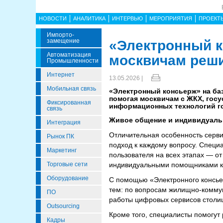
НОВОСТИ
АНАЛИТИКА
ИНТЕРВЬЮ
МЕРОПРИЯТИЯ
ПРОЕКТ
Импорто­
Замещение
«Электронный к
Автоматизация
москвичам реши
Промышленности
Интернет
13.05.2026 |
Мобильная связь
«Электронный консьерж» на баз
помогая москвичам с ЖКХ, гос
Фиксированная
информационных технологий г
связь
Живое общение и индивидуаль
Интеграция
Отличительная особенность серв
Рынок ПК
подход к каждому вопросу. Спец
Маркетинг
пользователя на всех этапах — от
Торговые сети
индивидуальными помощниками ка
Оборудование
С помощью «Электронного консье
тем: по вопросам жилищно-коммун
ПО
работы цифровых сервисов столи
Outsourcing
Кроме того, специалисты помогут 
Кадры