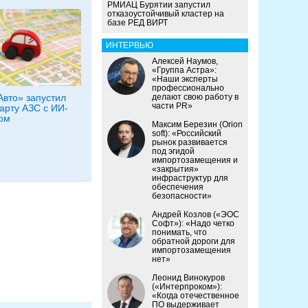
РМИАЦ Бурятии запустил
отказоустойчивый кластер на
базе РЕД ВИРТ
ИНТЕРВЬЮ
Алексей Наумов,
«Группа Астра»:
«Наши эксперты
профессионально
Авто» запустил
делают свою работу в
части PR»
арту АЗС с ИИ-
ом
Максим Березин (Orion
soft): «Российский
рынок развивается
под эгидой
импортозамещения и
«закрытия»
инфраструктур для
обеспечения
безопасности»
Андрей Козлов («ЭОС
Софт»): «Надо четко
понимать, что
обратной дороги для
импортозамещения
нет»
Леонид Винокуров
(«Интерпроком»):
«Когда отечественное
ПО выдерживает