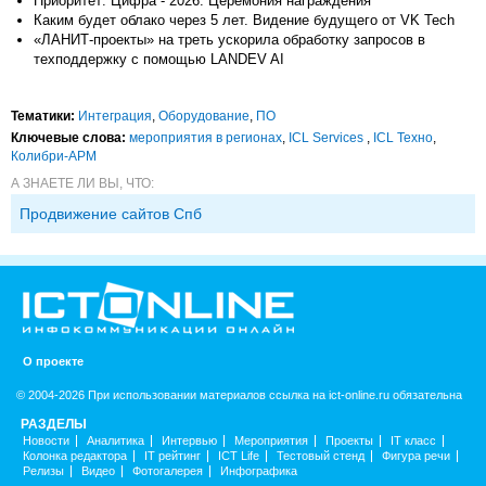
Приоритет: Цифра - 2026. Церемония награждения
Каким будет облако через 5 лет. Видение будущего от VK Tech
«ЛАНИТ-проекты» на треть ускорила обработку запросов в
техподдержку с помощью LANDEV AI
Тематики:
Интеграция
,
Оборудование
,
ПО
Ключевые слова:
мероприятия в регионах
,
ICL Services
,
ICL Техно
,
Колибри-АРМ
А ЗНАЕТЕ ЛИ ВЫ, ЧТО:
Продвижение сайтов Спб
О проекте
© 2004-2026 При использовании материалов ссылка на ict-online.ru обязательна
РАЗДЕЛЫ
Новости
Аналитика
Интервью
Мероприятия
Проекты
IT класс
Колонка редактора
IT рейтинг
ICT Life
Тестовый стенд
Фигура речи
Релизы
Видео
Фотогалерея
Инфографика