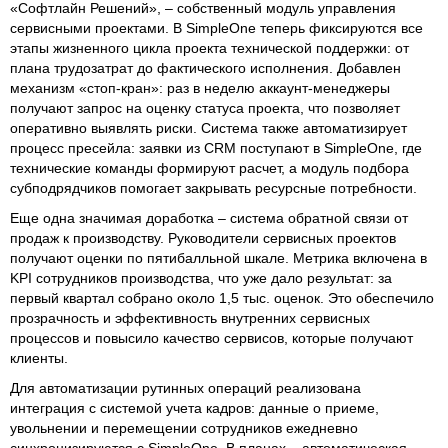
«Софтлайн Решений», – собственный модуль управления
сервисными проектами. В SimpleOne теперь фиксируются все
этапы жизненного цикла проекта технической поддержки: от
плана трудозатрат до фактического исполнения. Добавлен
механизм «стоп-кран»: раз в неделю аккаунт-менеджеры
получают запрос на оценку статуса проекта, что позволяет
оперативно выявлять риски. Система также автоматизирует
процесс пресейла: заявки из CRM поступают в SimpleOne, где
технические команды формируют расчет, а модуль подбора
субподрядчиков помогает закрывать ресурсные потребности.
Еще одна значимая доработка – система обратной связи от
продаж к производству. Руководители сервисных проектов
получают оценки по пятибалльной шкале. Метрика включена в
KPI сотрудников производства, что уже дало результат: за
первый квартал собрано около 1,5 тыс. оценок. Это обеспечило
прозрачность и эффективность внутренних сервисных
процессов и повысило качество сервисов, которые получают
клиенты.
Для автоматизации рутинных операций реализована
интеграция с системой учета кадров: данные о приеме,
увольнении и перемещении сотрудников ежедневно
синхронизируются с SimpleOne. В планах – автоматическая