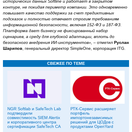
исторических данных Softline и работает в закрытом
контуре, не покидая периметр компании. Это одновременно
повышает качество поддержки за счет предиктивных
подсказок и полностью отвечает строгим требованиям
информационной безопасности, включая 152-ФЗ и 187-ФЗ.
Платформа дает бизнесу не фиксированный набор
сценариев, а среду для глубокой адаптации, вплоть до
безопасного внедрения ИИ-инструментов»,
– отметил
Руслан
Шарипов
, генеральный директор SimpleOne, корпорация ITG.
СВЕЖЕЕ ПО ТЕМЕ
NGR Softlab и SafeTech Lab
РТК-Сервис расширяет
подтвердили
портфель
совместимость SIEM Alertix
импортонезависимых
и корпоративного центра
решений для ЦОДов с
сертификации SafeTech CA
продуктами OpenYard