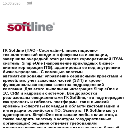
15.06.2026 |
ГК Softline (ПАО «Софтлайн»), инвестиционно-
технологический холдинг с фокусом на инновации,
завершила очередной этап развития корпоративной ITSM-
системы SimpleOne (направление прикладных бизнес-
систем корпорации ITG), адаптировав ее под внутренние
бизнес-процессы. С помощью системы
автоматизированы: управление сервисными проектами и
пресейлом, учет запасных частей (ЗИП) и кросс-
функциональная оценка качества подразделений
компании. Для этого выполнена интеграция SimpleOne с
1С, CRM и кадровой системой. Все доработки
реализованы специалистами ГК Softline, что подтверждает
как зрелость и гибкость платформы, так и высокий
уровень экспертизы команды в области кастомизации и
интеграции российского ПО. Эксперты ГК Softline могут
адаптировать SimpleOne под задачи любых клиентов, а
также внедрять систему в контуры государственных
организаций: решение отвечает требованиям
импортозамещения и регуляторным стандартам. Данный