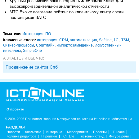
Крупный российский банк внедрил ПАК «Боцман Клик» для
высокопроизводительной аналитической отчётности
МТС Exolve возглавил рейтинг по клиентскому опыту среди
поставщиков ВАТС
Тематики:
Интеграция
,
ПО
Ключевые слова:
интеграция
,
CRM
,
автоматизация
,
Softline
,
1С
,
ITSM
,
бизнес-процессы
,
Софтлайн
,
Импорто­замещение
,
Искусственный
интеллект
,
SimpleOne
А ЗНАЕТЕ ЛИ ВЫ, ЧТО:
Продвижение сайтов Спб
О проекте
© 2004-2026 При использовании материалов ссылка на ict-online.ru обязательна
РАЗДЕЛЫ
Новости
Аналитика
Интервью
Мероприятия
Проекты
IT класс
Колонка редактора
IT рейтинг
ICT Life
Тестовый стенд
Фигура речи