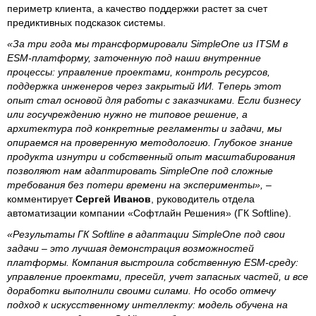
периметр клиента, а качество поддержки растет за счет
предиктивных подсказок системы.
«За три года мы трансформировали SimpleOne из ITSM в
ESM-платформу, заточенную под наши внутренние
процессы: управление проектами, контроль ресурсов,
поддержка инженеров через закрытый ИИ. Теперь этот
опыт стал основой для работы с заказчиками. Если бизнесу
или госучреждению нужно не типовое решение, а
архитектура под конкретные регламенты и задачи, мы
опираемся на проверенную методологию. Глубокое знание
продукта изнутри и собственный опыт масштабирования
позволяют нам адаптировать SimpleOne под сложные
требования без потери времени на эксперименты», –
комментирует
Сергей Иванов
, руководитель отдела
автоматизации компании «Софтлайн Решения» (ГК Softline).
«Результаты ГК Softline в адаптации SimpleOne под свои
задачи – это лучшая демонстрация возможностей
платформы. Компания выстроила собственную ESM-среду:
управление проектами, пресейл, учет запасных частей, и все
доработки выполнили своими силами. Но особо отмечу
подход к искусственному интеллекту: модель обучена на