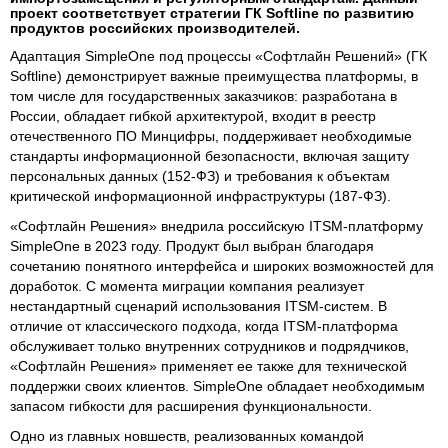
проект соответствует стратегии ГК Softline по развитию
продуктов российских производителей.
Адаптация SimpleOne под процессы «Софтлайн Решений» (ГК
Softline) демонстрирует важные преимущества платформы, в
том числе для государственных заказчиков: разработана в
России, обладает гибкой архитектурой, входит в реестр
отечественного ПО Минцифры, поддерживает необходимые
стандарты информационной безопасности, включая защиту
персональных данных (152-ФЗ) и требования к объектам
критической информационной инфраструктуры (187-ФЗ).
«Софтлайн Решения» внедрила российскую ITSM-платформу
SimpleOne в 2023 году. Продукт был выбран благодаря
сочетанию понятного интерфейса и широких возможностей для
доработок. С момента миграции компания реализует
нестандартный сценарий использования ITSM-систем. В
отличие от классического подхода, когда ITSM-платформа
обслуживает только внутренних сотрудников и подрядчиков,
«Софтлайн Решения» применяет ее также для технической
поддержки своих клиентов. SimpleOne обладает необходимым
запасом гибкости для расширения функциональности.
Одно из главных новшеств, реализованных командой