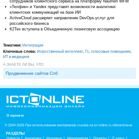
сотрудников клиентского сервиса на платформу Naumen WFM
«Телфин» и Yandex представят возможности аналитики
клиентских коммуникаций на базе ИИ
ActiveCloud расширяет направление DevOps-услуг для
российского бизнеса
К2Тех вступила в Объединенную лизинговую ассоциацию
Тематики:
Интеграция
Ключевые слова:
Искусственный интеллект
,
Т1
,
голосовые помощники
,
ИТ в медицине
А ЗНАЕТЕ ЛИ ВЫ, ЧТО:
Продвижение сайтов Спб
О проекте
© 2004-2026 При использовании материалов ссылка на ict-online.ru обязательна
РАЗДЕЛЫ
Новости
Аналитика
Интервью
Мероприятия
Проекты
IT класс