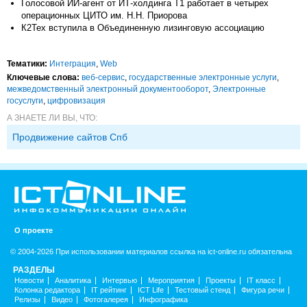
Голосовой ИИ-агент от ИТ-холдинга Т1 работает в четырех
операционных ЦИТО им. Н.Н. Приорова
К2Тех вступила в Объединенную лизинговую ассоциацию
Тематики:
Интеграция
,
Web
Ключевые слова:
веб-сервис
,
государственные электронные услуги
,
межведомственный электронный документооборот
,
Электронные
госуслуги
,
цифровизация
А ЗНАЕТЕ ЛИ ВЫ, ЧТО:
Продвижение сайтов Спб
О проекте
© 2004-2026 При использовании материалов ссылка на ict-online.ru обязательна
РАЗДЕЛЫ
Новости
Аналитика
Интервью
Мероприятия
Проекты
IT класс
Колонка редактора
IT рейтинг
ICT Life
Тестовый стенд
Фигура речи
Релизы
Видео
Фотогалерея
Инфографика