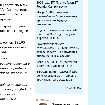
2026 года: ИТ-Пикник, Такси, IT
ая работа системы
Founder Camp и другие
АА). Специалисты
«Бюро 1440» запускает
тность работы
масштабную образовательную
руктуры.
программу для будущих
инженеров
ью хранения данных
Яндекс отчитался по итогам II
 конкретные задачи
квартала 2026 года: выручка
выросла на 16%
олее чем 19 100
Зачем устанавливать
программные сети
сертификаты НУЦ Минцифры и
 SDS.
как это сделать на популярных
операционных системах
шная
«Авито Авто» запустил умную
 сотрудничества с
карту АЗС с ИИ-прогнозом
ширяем портфель
В России принят базовый закон
нного „железа“ и
об искусственном интеллекте:
что изменится с 2026 года
 видим растущий
Все новости
а серверах „Алдан“
расширение
Гравитон“».
ИТ-КЛАСС
Почему мониторинг