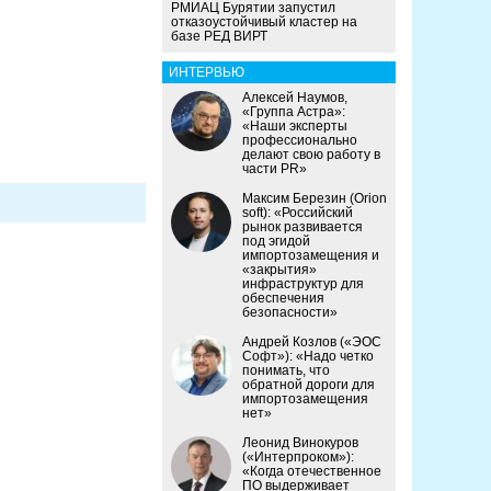
РМИАЦ Бурятии запустил
отказоустойчивый кластер на
базе РЕД ВИРТ
ИНТЕРВЬЮ
Алексей Наумов,
«Группа Астра»:
«Наши эксперты
профессионально
делают свою работу в
части PR»
Максим Березин (Orion
soft): «Российский
рынок развивается
под эгидой
импортозамещения и
«закрытия»
инфраструктур для
обеспечения
безопасности»
Андрей Козлов («ЭОС
Софт»): «Надо четко
понимать, что
обратной дороги для
импортозамещения
нет»
Леонид Винокуров
(«Интерпроком»):
«Когда отечественное
ПО выдерживает