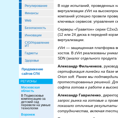
В ходе испытаний, проведенных н
Регулирование
виртуализации zVirt на высокопр
Финансы
компаний успешно провели провер
Web
ключевых сервисов: управления с
Безопасность
Серверы «Гравитон» серии C2xx2
(12 или 24 диска в передней корз
Инновации
виртуализации.
CIO/Управление
ИТ
zVirt — защищенная платформа ви
хостов. В zVirt реализованы уни
Гаджеты
SDN (аналог отдельного продукт
Здоровье
Александр Фильченков
, руково
Продвижение
сертификация линейки на базе 
сайтов СПб
Orion soft. Ранее мы подтверди
РЕГИОНЫ
протестированных решений. Для 
софта готова к работе в высоко
Московская
область
Александр Гавриленко
, директо
В Подмосковье
компенсацию за
запрос рынка на готовые и прове
детский сад
перевели на умные
показало отличные результаты 
технологии
сотрудничества, включая тестиро
Воронеж