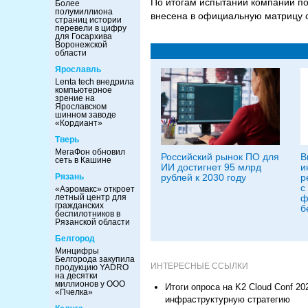
По итогам испытаний компании п
Более
полумиллиона
внесена в официальную матрицу с
страниц истории
перевели в цифру
для Госархива
Воронежской
области
Ярославль
Lenta tech внедрила
компьютерное
зрение на
Ярославском
шинном заводе
«Кордиант»
Тверь
МегаФон обновил
Российский рынок ПО для
В
сеть в Кашине
ИИ достигнет 95 млрд
и
рублей к 2030 году
р
Рязань
с
«Аэромакс» откроет
ф
летный центр для
гражданских
б
беспилотников в
Рязанской области
Белгород
Минцифры
Белгорода закупила
ИНТЕРЕСНЫЕ ССЫЛКИ
продукцию YADRO
на десятки
миллионов у ООО
Итоги опроса на K2 Cloud Conf 2
«Пчелка»
инфраструктурную стратегию