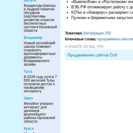
Калуга
«ВымпелКом» и «Ростелеком» вне
Владислав Шапша
ВЭБ.РФ оптимизирует работу с д
и Андрей Никитин
К2Тех и «Аквариус» расширяют с
обсудили
перспективы
Пулково и Шереметьево запустил
развития отрасли
беспилотных
систем в Калужской
области
Тематики:
Интеграция
,
ПО
Владимир
Ключевые слова:
программное обесп
Новый российский
А ЗНАЕТЕ ЛИ ВЫ, ЧТО:
сканер поможет
сохранить
крупноформатные
Продвижение сайтов Спб
документы
Владимирского
архива
Тула
В 2026 году почти 7
000 жителей Тулы
получили доступ к
проводному
интернету
Орел
МегаФон ускорил
интернет для
дачников
крупнейшего
района Орловской
области
Курск