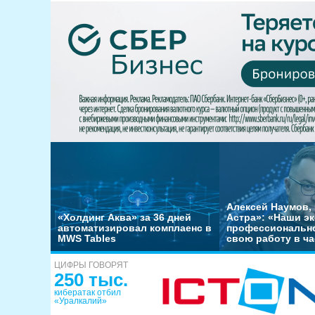
Алексей Наумов, 
«Холдинг Аква» за 36 дней
Астра»: «Наши э
автоматизировал комплаенс в
профессиональн
MWS Tables
свою работу в ча
ЦИФРЫ ГОВОРЯТ
250 тыс.
кибератак отбил
«Уралкалий»