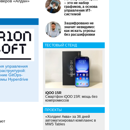
рверов «Алдан»
– это не набор
графиков, а основа
управления ИТ-
системой
Зашифровано не
значит невидимо:
как искать угрозы
без расшифровки
ТЕСТОВЫЙ СТЕНД
ия управления
аструктурой:
ние GitOps-
мы Hyperdrive
iQOO 15R
Смартфон iQOO 15R: мощь без
компромиссов
ПРОЕКТЫ
«Холдинг Аква» за 36 дней
автоматизировал комплаенс в
ают
MWS Tables