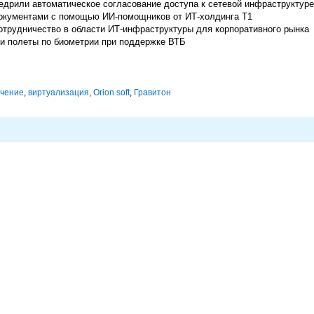
дрили автоматическое согласование доступа к сетевой инфраструктуре
окументами с помощью ИИ-помощников от ИТ-холдинга Т1
отрудничество в области ИТ-инфраструктуры для корпоративного рынка
и полеты по биометрии при поддержке ВТБ
ечение
,
виртуализация
,
Orion soft
,
Гравитон