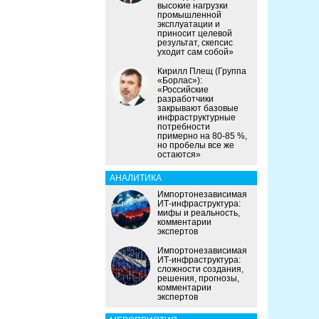
высокие нагрузки
промышленной
эксплуатации и
приносит целевой
результат, скепсис
уходит сам собой»
Кирилл Плещ (Группа
«Борлас»):
«Российские
разработчики
закрывают базовые
инфраструктурные
потребности
примерно на 80-85 %,
но пробелы все же
остаются»
АНАЛИТИКА
Импортонезависимая
ИТ-инфраструктура:
мифы и реальность,
комментарии
экспертов
Импортонезависимая
ИТ-инфраструктура:
сложности создания,
решения, прогнозы,
комментарии
экспертов