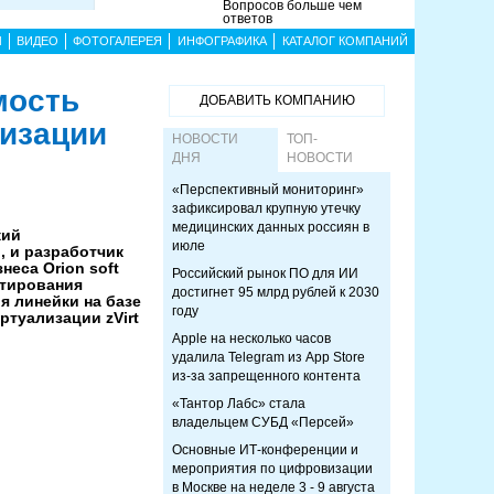
Вопросов больше чем
ответов
Ы
ВИДЕО
ФОТОГАЛЕРЕЯ
ИНФОГРАФИКА
КАТАЛОГ КОМПАНИЙ
мость
ДОБАВИТЬ КОМПАНИЮ
лизации
НОВОСТИ
ТОП-
ДНЯ
НОВОСТИ
«Перспективный мониторинг»
зафиксировал крупную утечку
медицинских данных россиян в
кий
июле
 и разработчик
неса Orion soft
Российский рынок ПО для ИИ
стирования
достигнет 95 млрд рублей к 2030
 линейки на базе
году
ртуализации zVirt
Apple на несколько часов
удалила Telegram из App Store
из-за запрещенного контента
«Тантор Лабс» стала
владельцем СУБД «Персей»
Основные ИТ-конференции и
мероприятия по цифровизации
в Москве на неделе 3 - 9 августа