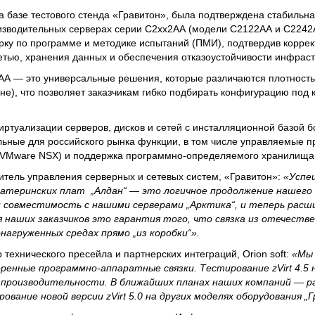
а базе тестового стенда «Гравитон», была подтверждена стабильн
оизводительных серверах серии C2xx2АА (модели C2122АА и C2242
ку по программе и методике испытаний (ПМИ), подтвердив коррек
етью, хранения данных и обеспечения отказоустойчивости инфраст
АА — это универсальные решения, которые различаются плотност
ине), что позволяет заказчикам гибко подбирать конфигурацию под
ртуализации серверов, дисков и сетей с инсталляционной базой б
кальные для российского рынка функции, в том числе управляемые 
а VMware NSX) и поддержка программно-определяемого хранилища
дитель управления серверных и сетевых систем, «Гравитон»:
«Успе
материнских плат „Алдан“ — это логичное продолжение нашего
ли совместимость с нашими серверами „Арктика“, и теперь рас
наших заказчиков это гарантия того, что связка из отечестве
нагруженных средах прямо „из коробки“».
р технического пресейла и партнерских интеграций, Orion soft:
«Мы
ренные программно-аппаратные связки. Тестирование zVirt 4.5 н
производительности. В ближайших планах наших компаний — 
вание новой версии zVirt 5.0 на других моделях оборудования „