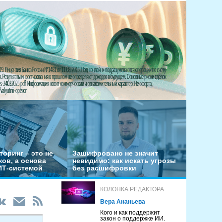
оринг – это не
Зашифровано не значит
ов, а основа
невидимо: как искать угрозы
ИТ-системой
без расшифровки
КОЛОНКА РЕДАКТОРА
Вера Ананьева
Кого и как поддержит
закон о поддержке ИИ.