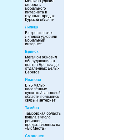
МегаФон удвоил
скорость
мобильного
интернета в
крупных городах
Курской области
Липецк
В окрестностях
Липецка ускорили
мобильный
интернет
Брянск
МегаФон обновил
оборудование от
центра Брянска до
отдаленных Белых
Берегов
Иваново
В 75 малых
населённых
пунктах Ивановской
области появились
связь и интернет
Тамбов
Тамбовская область
вошла в число
регионов,
представленных на
«ВК Места»
Смоленск