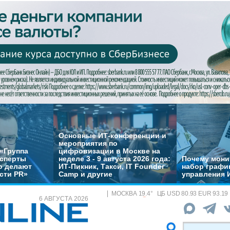
Основные ИТ-конференции и
мероприятия по
«Группа
цифровизации в Москве на
ксперты
неделе 3 - 9 августа 2026 года:
Почему монит
о делают
ИТ-Пикник, Такси, IT Founder
набор график
сти PR»
Camp и другие
управления 
МОСКВА
19.4
°
ЦБ
USD 80.93 EUR 93.19
6 АВГУСТА 2026