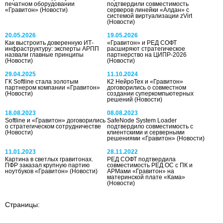
печатном оборудовании
подтвердили совместимость
«Гравитон»
(Новости)
серверов линейки «Алдан» с
системой виртуализации zVirt
(Новости)
20.05.2026
19.05.2026
Как выстроить доверенную ИТ-
«Гравитон» и РЕД СОФТ
инфраструктуру: эксперты АРПП
расширяют стратегическое
назвали главные принципы
партнерство на ЦИПР-2026
(Новости)
(Новости)
29.04.2025
11.10.2024
ГК Softline стала золотым
К2 НейроТех и «Гравитон»
партнером компании «Гравитон»
договорились о совместном
(Новости)
создании суперкомпьютерных
решений
(Новости)
18.08.2023
08.08.2023
Softline и «Гравитон» договорились
SafeNode System Loader
о стратегическом сотрудничестве
подтвердило совместимость с
(Новости)
клиентскими и серверными
решениями «Гравитон»
(Новости)
11.01.2023
28.11.2022
Картина в светлых гравитонах.
РЕД СОФТ подтвердила
ПФР заказал крупную партию
совместимость РЕД ОС с ПК и
ноутбуков «Гравитон»
(Новости)
АРМами «Гравитон» на
материнской плате «Кама»
(Новости)
Страницы: