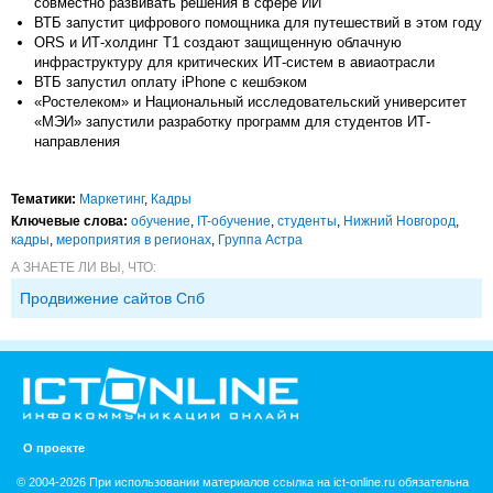
совместно развивать решения в сфере ИИ
ВТБ запустит цифрового помощника для путешествий в этом году
ORS и ИТ-холдинг T1 создают защищенную облачную
инфраструктуру для критических ИТ-систем в авиаотрасли
ВТБ запустил оплату iPhone с кешбэком
«Ростелеком» и Национальный исследовательский университет
«МЭИ» запустили разработку программ для студентов ИТ-
направления
Тематики:
Маркетинг
,
Кадры
Ключевые слова:
обучение
,
IT-обучение
,
студенты
,
Нижний Новгород
,
кадры
,
мероприятия в регионах
,
Группа Астра
А ЗНАЕТЕ ЛИ ВЫ, ЧТО:
Продвижение сайтов Спб
О проекте
© 2004-2026 При использовании материалов ссылка на ict-online.ru обязательна