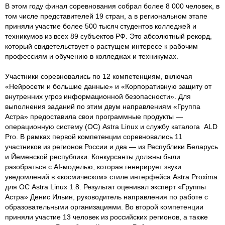
В этом году финал соревнования собрал более 8 000 человек, в
том числе представителей 19 стран, а в региональном этапе
приняли участие более 500 тысяч студентов колледжей и
техникумов из всех 89 субъектов РФ. Это абсолютный рекорд,
который свидетельствует о растущем интересе к рабочим
профессиям и обучению в колледжах и техникумах.
Участники соревновались по 12 компетенциям, включая
«Нейросети и большие данные» и «Корпоративную защиту от
внутренних угроз информационной безопасности». Для
выполнения заданий по этим двум направлениям «Группа
Астра» предоставила свои программные продукты —
операционную систему (ОС) Astra Linux и службу каталога ALD
Pro. В рамках первой компетенции соревновались 11
участников из регионов России и два — из Республики Беларусь
и Йеменской республики. Конкурсанты должны были
разобраться с AI-моделью, которая генерирует звуки
уведомлений в «космическом» стиле интерфейса Astra Proxima
для ОС Astra Linux 1.8. Результат оценивал эксперт «Группы
Астра» Денис Ильин, руководитель направления по работе с
образовательными организациями. Во второй компетенции
приняли участие 13 человек из российских регионов, а также