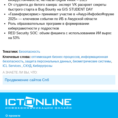
От студента до белого хакера: эксперт VK раскроет секреты
быстрого старта в Bug Bounty на GIS STUDENT DAY
«Газинформсервис» принимает участие в «Амур-ИнфобезФоруме
2025» — ключевом событии по ИБ в Амурской области
Роль образовательных программ в формировании
киберграмотности у подростков
RED Security SOC: объем фишинга с использованием ИИ вырос
на 53%
Тематики:
Безопасность
Ключевые слова:
оптимизация бизнес-процессов
,
информационная
безопасность
,
защита персональных данных
,
биометрические системы
,
ICL Services
,
СКУД
,
Киберугрозы
А ЗНАЕТЕ ЛИ ВЫ, ЧТО:
Продвижение сайтов Спб
О проекте