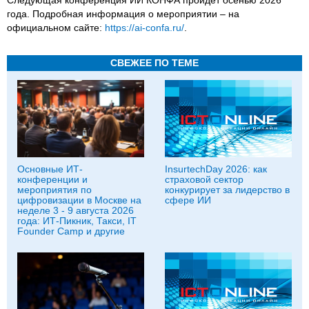
года. Подробная информация о мероприятии – на
официальном сайте:
https://ai-confa.ru/
.
СВЕЖЕЕ ПО ТЕМЕ
Основные ИТ-
InsurtechDay 2026: как
конференции и
страховой сектор
мероприятия по
конкурирует за лидерство в
цифровизации в Москве на
сфере ИИ
неделе 3 - 9 августа 2026
года: ИТ-Пикник, Такси, IT
Founder Camp и другие