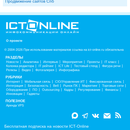
Продвижение сайтов Спб
О проекте
© 2004-2026 При использовании материалов ссылка на ict-online.ru обязательна
РАЗДЕЛЫ
Новости
Аналитика
Интервью
Мероприятия
Проекты
IT класс
Колонка редактора
IT рейтинг
ICT Life
Тестовый стенд
Фигура речи
Релизы
Видео
Фотогалерея
Инфографика
РУБРИКИ
Интернет
Мобильная связь
CIO/Управление ИТ
Фиксированная связь
Интеграция
Безопасность
Веб
Рынок ПК
Маркетинг
Торговые сети
Оборудование
ПО
Outsourcing
Кадры
Регулирование
Финансы
Инновации
Гаджеты
ПОЛЕЗНОЕ
Аренда VPS
Бесплатная подписка на новости ICT-Online