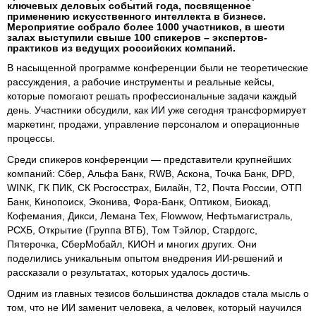
ключевых деловых событий года, посвященное
применению искусственного интеллекта в бизнесе.
Мероприятие собрало более 1000 участников, в шести
залах выступили свыше 100 спикеров – экспертов-
практиков из ведущих российских компаний.
В насыщенной программе конференции были не теоретические
рассуждения, а рабочие инструменты и реальные кейсы,
которые помогают решать профессиональные задачи каждый
день. Участники обсудили, как ИИ уже сегодня трансформирует
маркетинг, продажи, управление персоналом и операционные
процессы.
Среди спикеров конференции — представители крупнейших
компаний: Сбер, Альфа Банк, RWB, Аскона, Точка Банк, DPD,
WINK, ГК ПИК, СК Росгосстрах, Билайн, Т2, Почта России, ОТП
Банк, Кинопоиск, Эконива, Фора-Банк, Оптиком, Биокад,
Кофемания, Дикси, Лемана Тех, Flowwow, Нефтьмагистраль,
РСХБ, Открытие (Группа ВТБ), Том Тэйлор, Стардогс,
Пятерочка, СберМобайл, КИОН и многих других. Они
поделились уникальным опытом внедрения ИИ-решений и
рассказали о результатах, которых удалось достичь.
Одним из главных тезисов большинства докладов стала мысль о
том, что не ИИ заменит человека, а человек, который научился