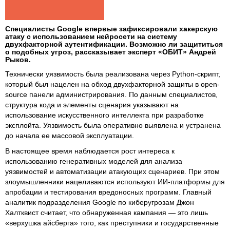
Специалисты Google впервые зафиксировали хакерскую
атаку с использованием нейросети на систему
двухфакторной аутентификации. Возможно ли защититься
о подобных угроз, рассказывает эксперт «ОБИТ» Андрей
Рыков.
Технически уязвимость была реализована через Python-скрипт,
который был нацелен на обход двухфакторной защиты в open-
source панели администрирования. По данным специалистов,
структура кода и элементы сценария указывают на
использование искусственного интеллекта при разработке
эксплойта. Уязвимость была оперативно выявлена и устранена
до начала ее массовой эксплуатации.
В настоящее время наблюдается рост интереса к
использованию генеративных моделей для анализа
уязвимостей и автоматизации атакующих сценариев. При этом
злоумышленники нацеливаются используют ИИ-платформы для
апробации и тестирования вредоносных программ. Главный
аналитик подразделения Google по киберугрозам Джон
Халтквист считает, что обнаруженная кампания — это лишь
«верхушка айсберга» того, как преступники и государственные