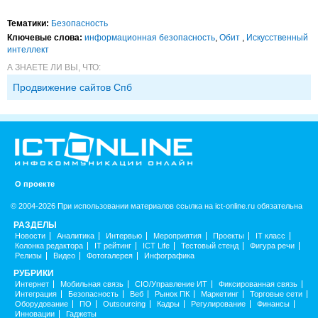
Тематики:
Безопасность
Ключевые слова:
информационная безопасность
,
Обит
,
Искусственный
интеллект
А ЗНАЕТЕ ЛИ ВЫ, ЧТО:
Продвижение сайтов Спб
О проекте
© 2004-2026 При использовании материалов ссылка на ict-online.ru обязательна
РАЗДЕЛЫ
Новости
Аналитика
Интервью
Мероприятия
Проекты
IT класс
Колонка редактора
IT рейтинг
ICT Life
Тестовый стенд
Фигура речи
Релизы
Видео
Фотогалерея
Инфографика
РУБРИКИ
Интернет
Мобильная связь
CIO/Управление ИТ
Фиксированная связь
Интеграция
Безопасность
Веб
Рынок ПК
Маркетинг
Торговые сети
Оборудование
ПО
Outsourcing
Кадры
Регулирование
Финансы
Инновации
Гаджеты