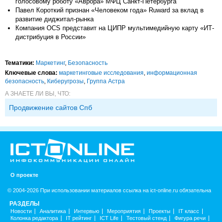
голосовому роботу «Аврора» МФЦ Санкт-Петербурга
Павел Короткий признан «Человеком года» Ruward за вклад в
развитие диджитал-рынка
Компания OCS представит на ЦИПР мультимедийную карту «ИТ-
дистрибуция в России»
Тематики:
Маркетинг
,
Безопасность
Ключевые слова:
маркетинговые исследования
,
информационная
безопасность
,
Киберугрозы
,
Группа Астра
А ЗНАЕТЕ ЛИ ВЫ, ЧТО:
Продвижение сайтов Спб
О проекте
© 2004-2026 При использовании материалов ссылка на ict-online.ru обязательна
РАЗДЕЛЫ
Новости
Аналитика
Интервью
Мероприятия
Проекты
IT класс
Колонка редактора
IT рейтинг
ICT Life
Тестовый стенд
Фигура речи