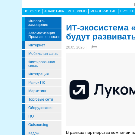
НОВОСТИ
АНАЛИТИКА
ИНТЕРВЬЮ
МЕРОПРИЯТИЯ
ПРОЕКТ
Импорто­
Замещение
ИТ-экосистема 
Автоматизация
будут развиват
Промышленности
Интернет
20.05.2026 |
Мобильная связь
Фиксированная
связь
Интеграция
Рынок ПК
Маркетинг
Торговые сети
Оборудование
ПО
Outsourcing
В рамках партнерства компании п
Кадры