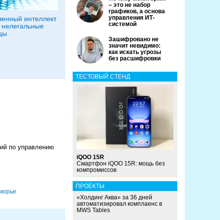
– это не набор
графиков, а основа
управления ИТ-
венный интеллект
системой
 нелегальные
цы
Зашифровано не
значит невидимо:
как искать угрозы
без расшифровки
ТЕСТОВЫЙ СТЕНД
ний по управлению
iQOO 15R
Смартфон iQOO 15R: мощь без
компромиссов
ПРОЕКТЫ
морье
«Холдинг Аква» за 36 дней
автоматизировал комплаенс в
MWS Tables