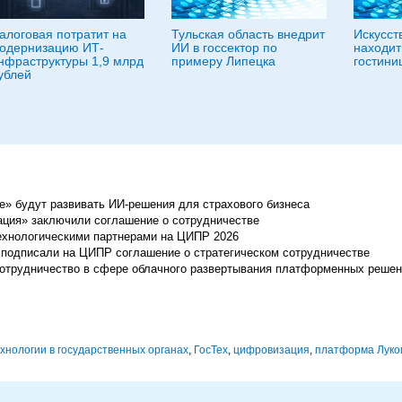
алоговая потратит на
Тульская область внедрит
Искусст
одернизацию ИТ-
ИИ в госсектор по
находит
нфраструктуры 1,9 млрд
примеру Липецка
гостини
ублей
ие» будут развивать ИИ-решения для страхового бизнеса
рация» заключили соглашение о сотрудничестве
ехнологическими партнерами на ЦИПР 2026
подписали на ЦИПР соглашение о стратегическом сотрудничестве
 сотрудничество в сфере облачного развертывания платформенных реше
нологии в государственных органах
,
ГосТех
,
цифровизация
,
платформа Луко