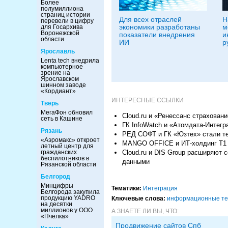
Более
полумиллиона
страниц истории
Для всех отраслей
Н
перевели в цифру
экономики разработаны
м
для Госархива
Воронежской
показатели внедрения
и
области
ИИ
р
Ярославль
Lenta tech внедрила
компьютерное
зрение на
Ярославском
шинном заводе
«Кордиант»
ИНТЕРЕСНЫЕ ССЫЛКИ
Тверь
МегаФон обновил
Cloud.ru и «Ренессанс страхован
сеть в Кашине
ГК InfoWatch и «Атомдата-Интег
Рязань
РЕД СОФТ и ГК «Юзтех» стали т
«Аэромакс» откроет
MANGO OFFICE и ИТ-холдинг Т1 
летный центр для
Cloud.ru и DIS Group расширяют
гражданских
беспилотников в
данными
Рязанской области
Белгород
Минцифры
Тематики:
Интеграция
Белгорода закупила
продукцию YADRO
Ключевые слова:
информационные тех
на десятки
миллионов у ООО
А ЗНАЕТЕ ЛИ ВЫ, ЧТО:
«Пчелка»
Продвижение сайтов Спб