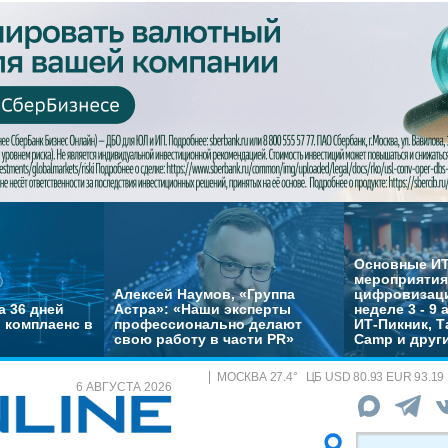
Основные ИТ
мероприятия
Алексей Наумов, «Группа
цифровизаци
а 36 дней
Астра»: «Наши эксперты
неделе 3 - 9 
 комплаенс в
профессионально делают
ИТ-Пикник, Т
свою работу в части PR»
Camp и друг
МОСКВА
27.4
°
ЦБ
USD 80.93 EUR 93.19
6 АВГУСТА 2026