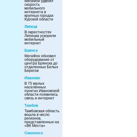
МегаФон удвоил
скорость
мобильного
интернета в
крупных городах
Курской области
Липецк
В окрестностях
Липецка ускорили
мобильный
интернет
Брянск
МегаФон обновил
оборудование от
центра Брянска до
отдаленных Белых
Берегов
Иваново
В 75 малых
населённых
пунктах Ивановской
области появились
связь и интернет
Тамбов
Тамбовская область
вошла в число
регионов,
представленных на
«ВК Места»
Смоленск