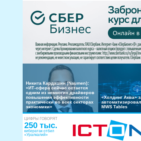
Никита Кардашин (Naumen):
«ИТ-сфера сейчас остается
одним из немногих драйверов
повышения эффективности
«Холдинг Аква» з
практически во всех секторах
автоматизировал
экономики»
MWS Tables
ЦИФРЫ ГОВОРЯТ
250 тыс.
кибератак отбил
«Уралкалий»