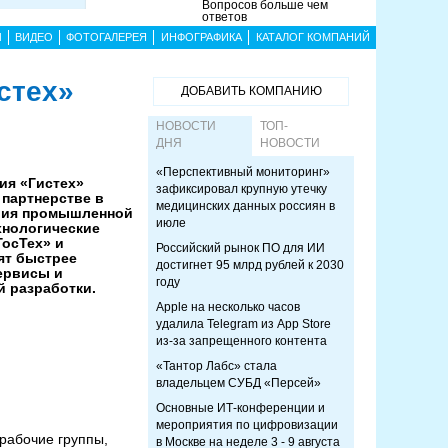
Вопросов больше чем
ответов
Ы
ВИДЕО
ФОТОГАЛЕРЕЯ
ИНФОГРАФИКА
КАТАЛОГ КОМПАНИЙ
стех»
ДОБАВИТЬ КОМПАНИЮ
НОВОСТИ
ТОП-
ДНЯ
НОВОСТИ
«Перспективный мониторинг»
ия «Гистех»
зафиксировал крупную утечку
 партнерстве в
медицинских данных россиян в
рия промышленной
июле
хнологические
осТех» и
Российский рынок ПО для ИИ
ят быстрее
достигнет 95 млрд рублей к 2030
ервисы и
году
 разработки.
Apple на несколько часов
удалила Telegram из App Store
из-за запрещенного контента
«Тантор Лабс» стала
владельцем СУБД «Персей»
Основные ИТ-конференции и
мероприятия по цифровизации
рабочие группы,
в Москве на неделе 3 - 9 августа