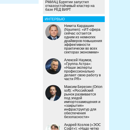
РМИАЦ Бурятии запустил
отказоустойчивый кластер на
базе РЕД ВИРТ
ИНТЕРВЬЮ
Никита Кардашин
(Naumen): «ИТ-сфера
сейчас остается
одним из немногих
драйверов повышения
эффективности
практически во всех
секторах экономики»
Алексей Наумов,
«Группа Астра»:
«Наши эксперты
профессионально
делают свою работу в
части PR»
Максим Березин (Orion
soft): «Российский
рынок развивается
под эгидой
импортозамещения и
«закрытия»
инфраструктур для
обеспечения
безопасности»
Андрей Козлов («ЭОС
Софт»): «Надо четко