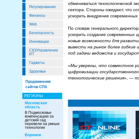
обмениваться технологической эк
Регулирование
сектора. Стороны ожидают, что со
ускорить внедрение современных
Финансы
Web
По словам генерального директо
Безопасность
ускорить создание современных ц
новые возможности для развити
Инновации
вывести на рынок более гибкие
CIO/Управление
под задачи ведомств и государс
ИТ
Гаджеты
«
Мы уверены, что совместное р
цифровизации государственного
Здоровье
технологические решения
», — п
Продвижение
сайтов СПб
РЕГИОНЫ
Московская
область
В Подмосковье
компенсацию за
детский сад
перевели на умные
технологии
Воронеж