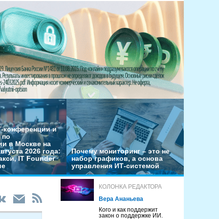
-конференции и
 по
и в Москве на
августа 2026 года:
Почему мониторинг – это не
акси, IT Founder
набор графиков, а основа
ие
управления ИТ-системой
КОЛОНКА РЕДАКТОРА
Вера Ананьева
Кого и как поддержит
закон о поддержке ИИ.