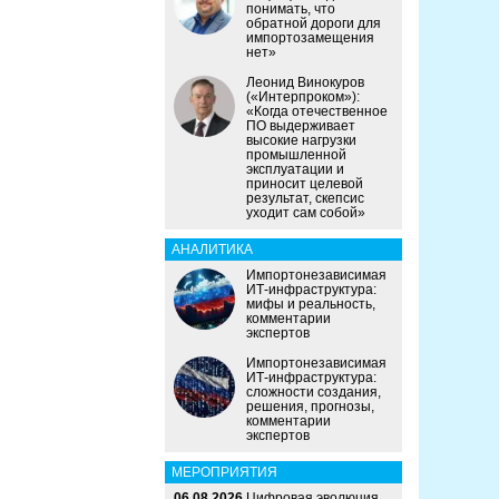
понимать, что
обратной дороги для
импортозамещения
нет»
Леонид Винокуров
(«Интерпроком»):
«Когда отечественное
ПО выдерживает
высокие нагрузки
промышленной
эксплуатации и
приносит целевой
результат, скепсис
уходит сам собой»
АНАЛИТИКА
Импортонезависимая
ИТ-инфраструктура:
мифы и реальность,
комментарии
экспертов
Импортонезависимая
ИТ-инфраструктура:
сложности создания,
решения, прогнозы,
комментарии
экспертов
МЕРОПРИЯТИЯ
06.08.2026
Цифровая эволюция