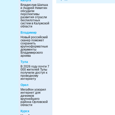
Калуга
Владислав Шапша
и Андрей Никитин
обсудили
перспективы
развития отрасли
беспилотных
систем в Калужской
области
Владимир
Новый российский
сканер поможет
сохранить
крупноформатные
документы
Владимирского
архива
Тула
В 2026 году почти 7
000 жителей Тулы
получили доступ к
проводному
интернету
Орел
МегаФон ускорил
интернет для
дачников
крупнейшего
района Орловской
области
Курск