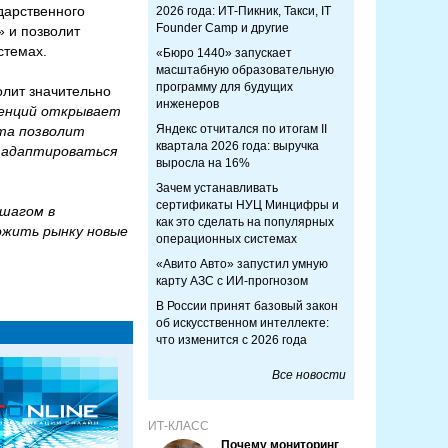
дарственного
2026 года: ИТ-Пикник, Такси, IT
Founder Camp и другие
» и позволит
стемах.
«Бюро 1440» запускает
масштабную образовательную
программу для будущих
олит значительно
инженеров
енций открывает
Яндекс отчитался по итогам II
та позволит
квартала 2026 года: выручка
 адаптироваться
выросла на 16%
Зачем устанавливать
сертификаты НУЦ Минцифры и
шагом в
как это сделать на популярных
ожить рынку новые
операционных системах
«Авито Авто» запустил умную
карту АЗС с ИИ-прогнозом
В России принят базовый закон
об искусственном интеллекте:
что изменится с 2026 года
Все новости
ИТ-КЛАСС
Почему мониторинг