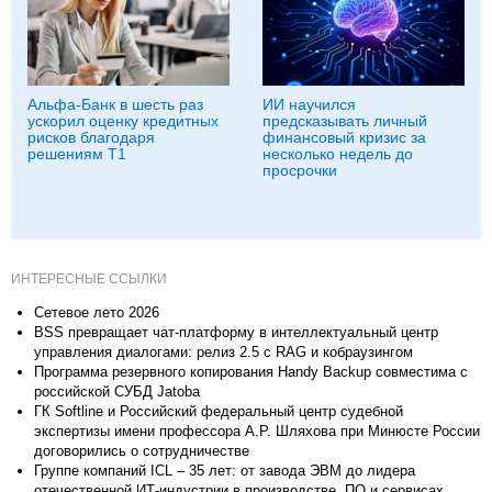
Альфа-Банк в шесть раз
ИИ научился
ускорил оценку кредитных
предсказывать личный
рисков благодаря
финансовый кризис за
решениям Т1
несколько недель до
просрочки
ИНТЕРЕСНЫЕ ССЫЛКИ
Сетевое лето 2026
BSS превращает чат-платформу в интеллектуальный центр
управления диалогами: релиз 2.5 с RAG и кобраузингом
Программа резервного копирования Handy Backup совместима с
российской СУБД Jatoba
ГК Softline и Российский федеральный центр судебной
экспертизы имени профессора А.Р. Шляхова при Минюсте России
договорились о сотрудничестве
Группе компаний ICL – 35 лет: от завода ЭВМ до лидера
отечественной ИТ-индустрии в производстве, ПО и сервисах