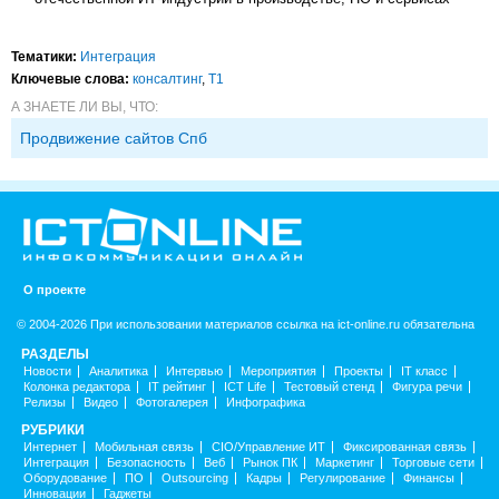
Тематики:
Интеграция
Ключевые слова:
консалтинг
,
Т1
А ЗНАЕТЕ ЛИ ВЫ, ЧТО:
Продвижение сайтов Спб
О проекте
© 2004-2026 При использовании материалов ссылка на ict-online.ru обязательна
РАЗДЕЛЫ
Новости
Аналитика
Интервью
Мероприятия
Проекты
IT класс
Колонка редактора
IT рейтинг
ICT Life
Тестовый стенд
Фигура речи
Релизы
Видео
Фотогалерея
Инфографика
РУБРИКИ
Интернет
Мобильная связь
CIO/Управление ИТ
Фиксированная связь
Интеграция
Безопасность
Веб
Рынок ПК
Маркетинг
Торговые сети
Оборудование
ПО
Outsourcing
Кадры
Регулирование
Финансы
Инновации
Гаджеты